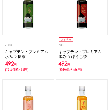
アカウント・設定
トッピング・製菓材料
会員登録内容変更
練乳・コンデンスミルク
あずき・餡
冷凍フルーツ
その他
アイスクリーム
白玉もち・わらび餅
ソース・クリーム・フィリング等
ピューレ・ペースト
当サイトについて
おすすめ
その他のトッピング材料
7303
7315
キャプテン・プレミアム
キャプテン・プレミアム
会社概要
氷みつ 抹茶
氷みつ ほうじ茶
かき氷機
492
492
円
円
特定商取引に関する法律に基づく表記
ブロックアイススライサー
キューブアイススライサー
(税抜価格456円)
(税抜価格456円)
カートリッジシェイバー
家庭用かき氷機
刃物・替刃
プライバシーポリシー
オプション
台湾かき氷
利用規約
フレーバー氷（味つきの氷）