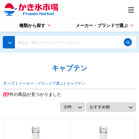
種類から探す
メーカー・ブランドで選ぶ
種類から探す
かき氷専用シロップ
探す
キャプテン
果汁入りや厳選素材
天然着色の自然派シロップ
種類から探す
スタンダードシロップ
|
メーカー・ブランドで選ぶ
|
キャプテン
すべて
用途で選ぶ
89
件の商品が見つかりました
蜜・シロップ
メーカー・ブランドで選ぶ
和風甘味シロップ
いろいろ使える汎用シロップ
生感覚の冷凍シロップ
ハーブシロップ
ピックアップ商品
かき氷にもドリンクにも
ガムシロップ
水あめ
その他のシロップ