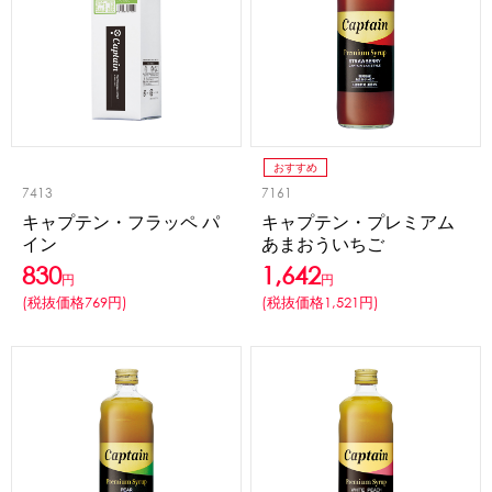
おすすめ
7413
7161
キャプテン・フラッペ パ
キャプテン・プレミアム
イン
あまおういちご
830
1,642
円
円
(税抜価格769円)
(税抜価格1,521円)