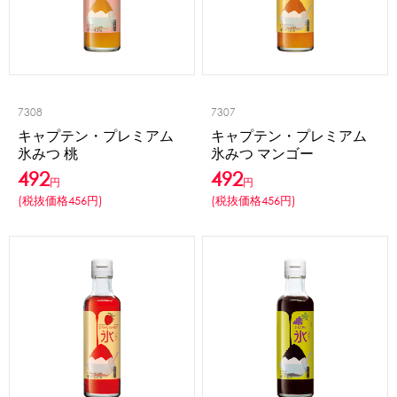
かき氷セット
CLOSE
かき氷イベントセット
7308
7307
カップ・スプーン
キャプテン・プレミアム
キャプテン・プレミアム
氷みつ 桃
氷みつ マンゴー
紙カップ
プラスチックカップ
発泡スチロールカップ
492
492
円
円
ボウル型カップ
フラワーカップ
コップ型カップ
(税抜価格456円)
(税抜価格456円)
スプーン
スプーンストロー
フローズンドリンク材料
シロップ
冷凍フルーツ
ドリンクカップ・ストロー
ブレンダー・ミキサー
備品