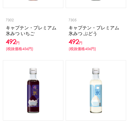
蜜かけシャワー・レードル
詰め替え容器
冷凍ストッカー
その他の機器・備品
7302
7305
キャプテン・プレミアム
キャプテン・プレミアム
氷みつ いちご
氷みつ ぶどう
販促
492
492
円
円
氷旗
のぼり
横幕
風船
ポスター
(税抜価格456円)
(税抜価格456円)
その他のPRアイテム
台湾かき氷「Snow-kiss（スノーキッス）」
かき氷書籍
かき氷コレクション
CLOSE