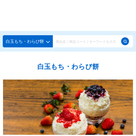
種類から探す
メーカー・ブランドで選ぶ
種類から探す
白玉もち・わらび餅
かき氷専用シロップ
探す
白玉もち・わらび餅
果汁入りや厳選素材
天然着色の自然派シロップ
種類から探す
スタンダードシロップ
用途で選ぶ
蜜・シロップ
メーカー・ブランドで選ぶ
和風甘味シロップ
いろいろ使える汎用シロップ
生感覚の冷凍シロップ
ハーブシロップ
ピックアップ商品
かき氷にもドリンクにも
ガムシロップ
水あめ
その他のシロップ