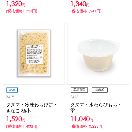
1,320
1,340
円
円
(税抜価格1,223円)
(税抜価格1,241円)
かき氷セット
CLOSE
かき氷イベントセット
カップ・スプーン
紙カップ
プラスチックカップ
発泡スチロールカップ
ボウル型カップ
フラワーカップ
コップ型カップ
スプーン
スプーンストロー
冷凍
工場直送
1箱単位
フローズンドリンク材料
2419
2416
タヌマ・冷凍わらび餅・
タヌマ・水わらびもち・
シロップ
冷凍フルーツ
ドリンクカップ・ストロー
きなこ 極小
雫
ブレンダー・ミキサー
1,520
11,040
円
円
(税抜価格1,408円)
(税抜価格10,223円)
備品