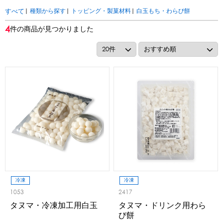
アカウント・設定
|
種類から探す
|
トッピング・製菓材料
|
白玉もち・わらび餅
すべて
トッピング・製菓材料
4
件の商品が見つかりました
会員登録内容変更
練乳・コンデンスミルク
あずき・餡
冷凍フルーツ
その他
アイスクリーム
白玉もち・わらび餅
ソース・クリーム・フィリング等
ピューレ・ペースト
当サイトについて
その他のトッピング材料
会社概要
かき氷機
特定商取引に関する法律に基づく表記
ブロックアイススライサー
キューブアイススライサー
カートリッジシェイバー
家庭用かき氷機
刃物・替刃
プライバシーポリシー
オプション
冷凍
冷凍
1053
2417
台湾かき氷
利用規約
タヌマ・冷凍加工用白玉
タヌマ・ドリンク用わら
び餅
フレーバー氷（味つきの氷）