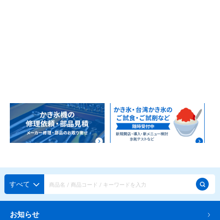
蜜かけシャワー・レードル
詰め替え容器
冷凍ストッカー
その他の機器・備品
販促
氷旗
のぼり
横幕
風船
ポスター
その他のPRアイテム
台湾かき氷「Snow-kiss（スノーキッス）」
かき氷書籍
かき氷コレクション
すべて
CLOSE
お知らせ