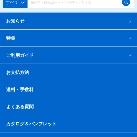
すべて
蜜かけシャワー・レードル
詰め替え容器
冷凍ストッカー
その他の機器・備品
お知らせ
販促
特集
氷旗
のぼり
横幕
風船
ポスター
ご利用ガイド
その他のPRアイテム
台湾かき氷「Snow-kiss（スノーキッス）」
お支払方法
かき氷書籍
送料・手数料
かき氷コレクション
よくある質問
カタログ＆パンフレット
CLOSE