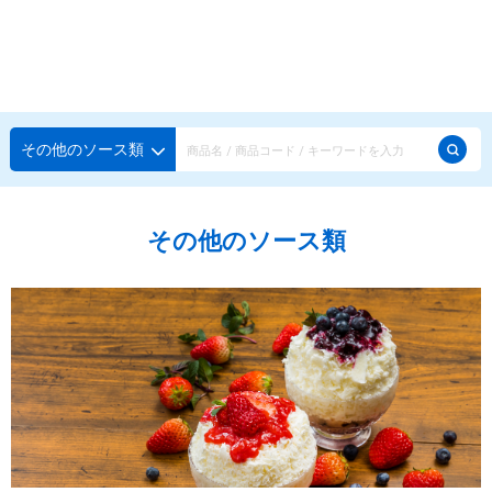
種類から探す
メーカー・ブランドで選ぶ
種類から探す
その他のソース類
かき氷専用シロップ
探す
その他のソース類
果汁入りや厳選素材
天然着色の自然派シロップ
種類から探す
スタンダードシロップ
用途で選ぶ
蜜・シロップ
メーカー・ブランドで選ぶ
和風甘味シロップ
いろいろ使える汎用シロップ
生感覚の冷凍シロップ
ハーブシロップ
ピックアップ商品
かき氷にもドリンクにも
ガムシロップ
水あめ
その他のシロップ