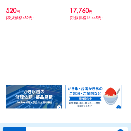
520
17,760
円
円
かき氷セット
CLOSE
(税抜価格482円)
(税抜価格16,445円)
かき氷イベントセット
カップ・スプーン
紙カップ
プラスチックカップ
発泡スチロールカップ
ボウル型カップ
フラワーカップ
コップ型カップ
スプーン
スプーンストロー
フローズンドリンク材料
シロップ
冷凍フルーツ
ドリンクカップ・ストロー
ブレンダー・ミキサー
備品