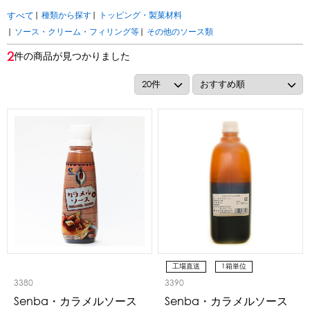
アカウント・設定
|
種類から探す
|
トッピング・製菓材料
すべて
トッピング・製菓材料
|
ソース・クリーム・フィリング等
|
その他のソース類
会員登録内容変更
2
件の商品が見つかりました
練乳・コンデンスミルク
あずき・餡
冷凍フルーツ
その他
アイスクリーム
白玉もち・わらび餅
ソース・クリーム・フィリング等
ピューレ・ペースト
当サイトについて
その他のトッピング材料
会社概要
かき氷機
特定商取引に関する法律に基づく表記
ブロックアイススライサー
キューブアイススライサー
カートリッジシェイバー
家庭用かき氷機
刃物・替刃
プライバシーポリシー
オプション
工場直送
1箱単位
台湾かき氷
利用規約
3380
3390
Senba・カラメルソース
Senba・カラメルソース
フレーバー氷（味つきの氷）