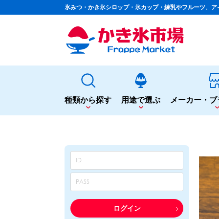
氷みつ・かき氷シロップ・氷カップ・練乳やフルーツ、ア
種類から探す
用途で選ぶ
メーカー・ブ
種類から探す
用途で選ぶ
かき氷専用シロップ
夏まつりや夜店に
果汁入りや厳選素材
シロップ
カップ・スプーン
天然着色の自然派シロップ
トッピング
蜜・シロップ
飲食店のサイドメニューに
和風甘味シロップ
シロップ
トッピング
いろいろ使える汎用シロップ
テイクアウト
ログイン