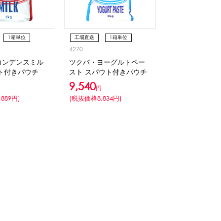
1箱単位
工場直送
1箱単位
4270
おすすめ
コンデンスミル
ツクバ・ヨーグルトペー
ト付きパウチ
スト スパウト付きパウチ
9,540
円
889円)
(税抜価格8,834円)