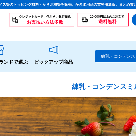
イス等のトッピング材料・かき氷機等を販売。かき氷用品の業務用通販。まとめ買
クレジットカード、代引き、銀行振込
20,000円以上のご注文で
送料無料
お支払い方法多数
練乳・コンデンス
ランドで選ぶ
ピックアップ商品
練乳・コンデンスミ
スタンダードシロップ
生感覚の冷凍シロップ
ハーブシロップ
かき氷にもドリンクにも