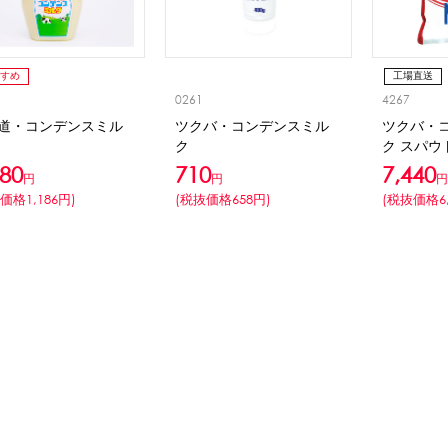
CLOSE
ロー
ブレンダー・ミキサー
すめ
工場直送
0261
4267
ストッカー
その他の機器・備品
道・コンデンスミル
ツクバ・コンデンスミル
ツクバ・
ク
ク スパウ
280
710
7,440
円
円
円
その他のPRアイテム
台湾かき氷「Snow-kiss（スノーキッス）」
価格1,186円)
(税抜価格658円)
(税抜価格6,
CLOSE