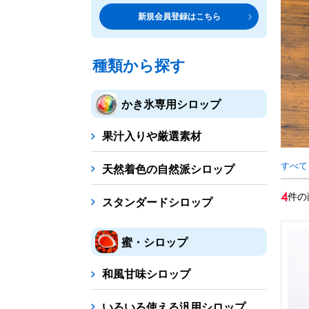
トッピング・製菓材料
専門店の副材料に
新規会員登録はこちら
練乳・コンデンスミルク
シロップ
トッピング
あずき・餡
製菓材料
テイクア
冷凍フル
その他のトッピング材料
ドリンクメニューに
種類から探す
かき氷機
フローズンドリンク
スムージー
ノンアルドリ
かき氷専用シロップ
ブロックアイススライサー
キューブアイススライサ
果汁入りや厳選素材
台湾かき氷
フレーバー氷（味つきの氷）
すべて
天然着色の自然派シロップ
かき氷セット
4
件の
スタンダードシロップ
かき氷イベントセット
蜜・シロップ
カップ・スプーン
紙カップ
プラスチックカップ
発泡スチロール
和風甘味シロップ
フローズンドリンク材料
いろいろ使える汎用シロップ