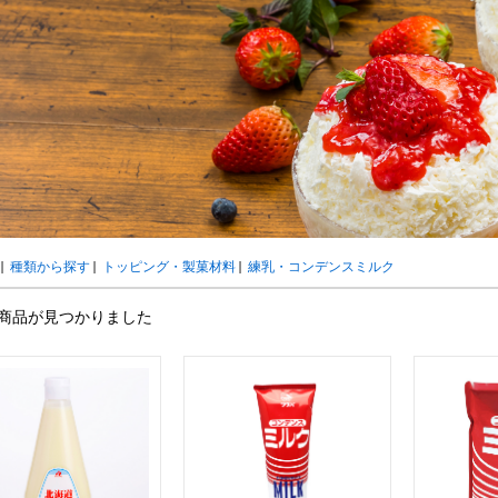
ウト
ーツ
アイスクリーム
白玉もち・わらび餅
ソース・クリーム・フィ
ンク
ー
カートリッジシェイバー
家庭用かき氷機
刃物・替刃
オプ
CLOSE
|
種類から探す
|
トッピング・製菓材料
|
練乳・コンデンスミルク
商品が見つかりました
カップ
ボウル型カップ
フラワーカップ
コップ型カップ
スプ