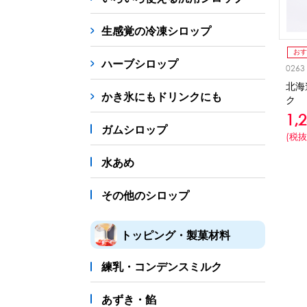
シロップ
冷凍フルーツ
ドリンクカップ・スト
生感覚の冷凍シロップ
備品
おす
ハーブシロップ
0263
蜜かけシャワー・レードル
詰め替え容器
冷凍
北海
かき氷にもドリンクにも
ク
販促
1,
氷旗
のぼり
横幕
風船
ポスター
ガムシロップ
(税抜
かき氷書籍
水あめ
かき氷コレクション
その他のシロップ
トッピング・製菓材料
練乳・コンデンスミルク
あずき・餡