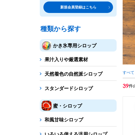
トッピング・製菓材料
専門店の副材料に
新規会員登録はこちら
練乳・コンデンスミルク
シロップ
トッピング
あずき・餡
製菓材料
テイクア
冷凍フル
その他のトッピング材料
ドリンクメニューに
種類から探す
かき氷機
フローズンドリンク
スムージー
ノンアルドリ
かき氷専用シロップ
ブロックアイススライサー
キューブアイススライサ
果汁入りや厳選素材
台湾かき氷
フレーバー氷（味つきの氷）
すべて
天然着色の自然派シロップ
かき氷セット
39
件
スタンダードシロップ
かき氷イベントセット
蜜・シロップ
カップ・スプーン
紙カップ
プラスチックカップ
発泡スチロール
和風甘味シロップ
フローズンドリンク材料
いろいろ使える汎用シロップ