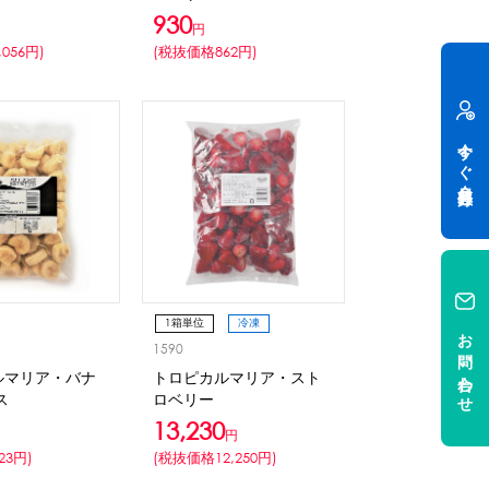
930
円
056円)
(税抜価格862円)
今すぐ会員登録
1箱単位
冷凍
お問い合わせ
1590
ルマリア・バナ
トロピカルマリア・スト
ス
ロベリー
13,230
円
23円)
(税抜価格12,250円)