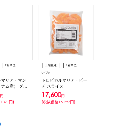
1箱単位
工場直送
1箱単位
0706
冷凍
ルマリア・マン
トロピカルマリア・ピー
ナム産） ダイ
チ スライス
17,600
円
円
,371円)
(税抜価格16,297円)