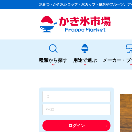
氷みつ・かき氷シロップ・氷カップ・練乳やフルーツ、ア
種類から探す
用途で選ぶ
メーカー・ブ
種類から探す
用途で選ぶ
かき氷専用シロップ
夏まつりや夜店に
果汁入りや厳選素材
シロップ
カップ・スプーン
天然着色の自然派シロップ
トッピング
蜜・シロップ
飲食店のサイドメニューに
和風甘味シロップ
シロップ
トッピング
いろいろ使える汎用シロップ
テイクアウト
ログイン