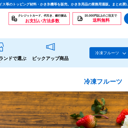
イス等のトッピング材料・かき氷機等を販売。かき氷用品の業務用通販。まとめ買
クレジットカード、代引き、銀行振込
20,000円以上のご注文で
送料無料
お支払い方法多数
冷凍フルーツ
ランドで選ぶ
ピックアップ商品
冷凍フルーツ
スタンダードシロップ
生感覚の冷凍シロップ
ハーブシロップ
かき氷にもドリンクにも