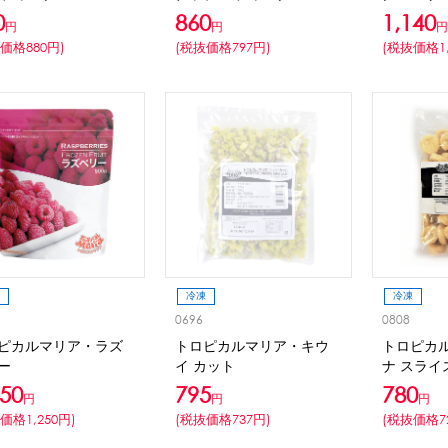
0
860
1,140
円
円
円
価格880円)
(税抜価格797円)
(税抜価格1,
冷凍
冷凍
0696
0808
ピカルマリア・ラズ
トロピカルマリア・キウ
トロピカ
ー
イ カット
ナ スライ
350
795
780
円
円
円
価格1,250円)
(税抜価格737円)
(税抜価格7