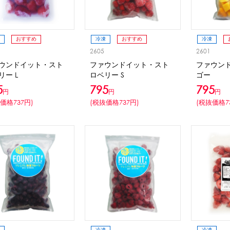
CLOSE
ロー
ブレンダー・ミキサー
おすすめ
冷凍
おすすめ
冷凍
2605
2601
ストッカー
その他の機器・備品
ウンドイット・スト
ファウンドイット・スト
ファウン
リー L
ロベリー S
ゴー
5
795
795
円
円
円
その他のPRアイテム
台湾かき氷「Snow-kiss（スノーキッス）」
価格737円)
(税抜価格737円)
(税抜価格7
CLOSE
冷凍
冷凍