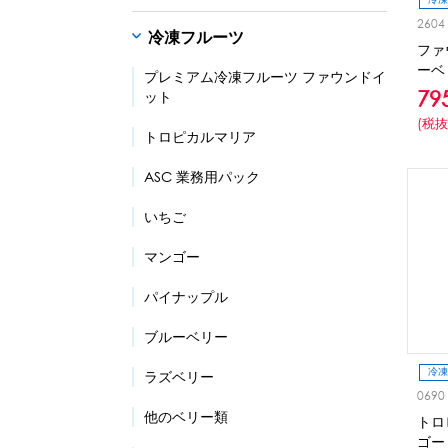
2604
冷凍フルーツ
ファ
ーベ
プレミアム冷凍フルーツ ファウンドイ
79
ット
(税抜
トロピカルマリア
ASC 業務用パック
いちご
マンゴー
パイナップル
ブルーベリー
冷凍
ラズベリー
0690
他のベリー類
トロ
ゴー