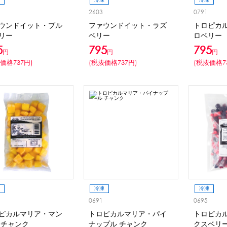
2603
0791
ウンドイット・ブル
ファウンドイット・ラズ
トロピカ
リー
ベリー
ロベリー
5
795
795
円
円
円
価格737円)
(税抜価格737円)
(税抜価格7
冷凍
冷凍
0691
0695
ピカルマリア・マン
トロピカルマリア・パイ
トロピカ
 チャンク
ナップル チャンク
クスベリ