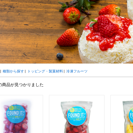
ウト
ーツ
アイスクリーム
白玉もち・わらび餅
ソース・クリーム・フィ
ンク
ー
カートリッジシェイバー
家庭用かき氷機
刃物・替刃
オプ
CLOSE
|
種類から探す
|
トッピング・製菓材料
|
冷凍フルーツ
の商品が見つかりました
カップ
ボウル型カップ
フラワーカップ
コップ型カップ
スプ