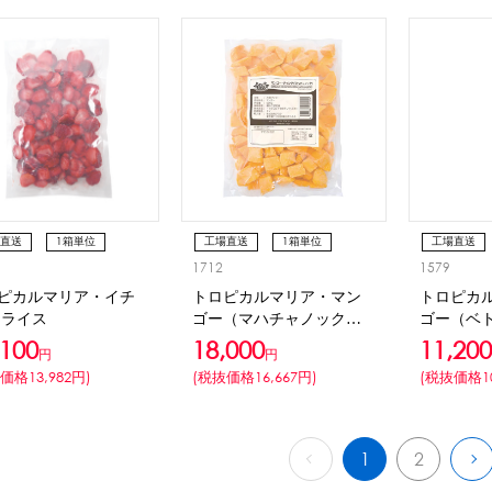
直送
1箱単位
工場直送
1箱単位
工場直送
1712
1579
冷凍
冷凍
ピカルマリア・イチ
トロピカルマリア・マン
トロピカ
スライス
ゴー（マハチャノック）
ゴー（ベト
チャンク
ス
,100
18,000
11,200
円
円
価格13,982円)
(税抜価格16,667円)
(税抜価格10
1
2