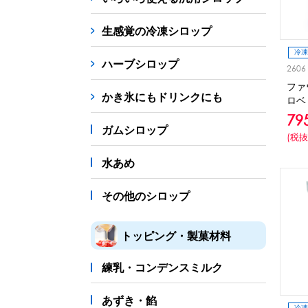
シロップ
冷凍フルーツ
ドリンクカップ・スト
生感覚の冷凍シロップ
備品
冷凍
ハーブシロップ
2606
蜜かけシャワー・レードル
詰め替え容器
冷凍
ファ
かき氷にもドリンクにも
ロベ
販促
79
氷旗
のぼり
横幕
風船
ポスター
ガムシロップ
(税抜
かき氷書籍
水あめ
かき氷コレクション
その他のシロップ
トッピング・製菓材料
練乳・コンデンスミルク
あずき・餡
冷凍