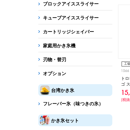
ブロックアイススライサー
キューブアイススライサー
カートリッジシェイバー
家庭用かき氷機
刃物・替刃
工場
1566
冷凍
オプション
トロ
ゴ 
台湾かき氷
15
(税抜
フレーバー氷（味つきの氷）
かき氷セット