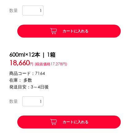
数量
かき氷セット
CLOSE
かき氷イベントセット
カートに入れる
カップ・スプーン
600ml×12本 | 1箱
紙カップ
プラスチックカップ
発泡スチロールカップ
18,660
円
(税抜価格17,278円)
ボウル型カップ
フラワーカップ
コップ型カップ
商品コード：7164
スプーン
スプーンストロー
在庫： 多数
発送目安：3～4日後
フローズンドリンク材料
数量
シロップ
冷凍フルーツ
ドリンクカップ・ストロー
ブレンダー・ミキサー
カートに入れる
備品