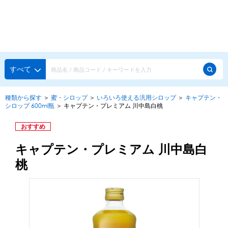
種類から探す
メーカー・ブランドで選ぶ
種類から探す
すべて
かき氷専用シロップ
探す
種類から探す
＞
蜜・シロップ
＞
いろいろ使える汎用シロップ
＞
キャプテン・
シロップ 600ml瓶
＞
キャプテン・プレミアム 川中島白桃
果汁入りや厳選素材
天然着色の自然派シロップ
種類から探す
おすすめ
スタンダードシロップ
キャプテン・プレミアム 川中島白
用途で選ぶ
蜜・シロップ
桃
メーカー・ブランドで選ぶ
和風甘味シロップ
いろいろ使える汎用シロップ
生感覚の冷凍シロップ
ハーブシロップ
ピックアップ商品
かき氷にもドリンクにも
ガムシロップ
水あめ
その他のシロップ