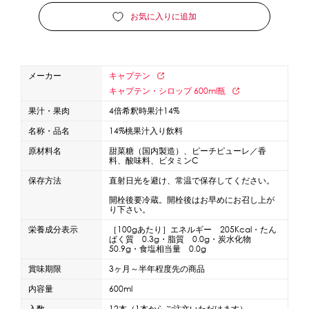
お気に入りに追加
蜜かけシャワー・レードル
詰め替え容器
冷凍ストッカー
その他の機器・備品
メーカー
キャプテン
販促
キャプテン・シロップ 600ml瓶
果汁・果肉
4倍希釈時果汁14%
氷旗
のぼり
横幕
風船
ポスター
名称・品名
14%桃果汁入り飲料
その他のPRアイテム
原材料名
甜菜糖（国内製造）、ピーチピューレ／香
台湾かき氷「Snow-kiss（スノーキッス）」
料、酸味料、ビタミンC
保存方法
直射日光を避け、常温で保存してください。
かき氷書籍
開栓後要冷蔵。開栓後はお早めにお召し上が
り下さい。
かき氷コレクション
栄養成分表示
［100gあたり］エネルギー 205Kcal・たん
ぱく質 0.3g・脂質 0.0g・炭水化物
50.9g・食塩相当量 0.0g
賞味期限
3ヶ月～半年程度先の商品
CLOSE
内容量
600ml
入数
12本（1本からご注文いただけます）