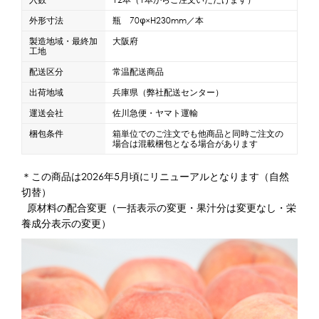
外形寸法
瓶 70φ×H230mm／本
製造地域・最終加
大阪府
工地
配送区分
常温配送商品
出荷地域
兵庫県（弊社配送センター）
運送会社
佐川急便・ヤマト運輸
梱包条件
箱単位でのご注文でも他商品と同時ご注文の
場合は混載梱包となる場合があります
＊この商品は2026年5月頃にリニューアルとなります（自然
切替）
原材料の配合変更（一括表示の変更・果汁分は変更なし・栄
養成分表示の変更）