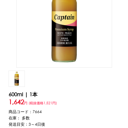
アカウント・設定
トッピング・製菓材料
会員登録内容変更
練乳・コンデンスミルク
あずき・餡
冷凍フルーツ
その他
アイスクリーム
白玉もち・わらび餅
ソース・クリーム・フィリング等
ピューレ・ペースト
当サイトについて
その他のトッピング材料
会社概要
かき氷機
特定商取引に関する法律に基づく表記
ブロックアイススライサー
キューブアイススライサー
カートリッジシェイバー
家庭用かき氷機
刃物・替刃
600ml | 1本
プライバシーポリシー
オプション
1,642
円
(税抜価格1,521円)
商品コード：7664
台湾かき氷
利用規約
在庫： 多数
発送目安：3～4日後
フレーバー氷（味つきの氷）