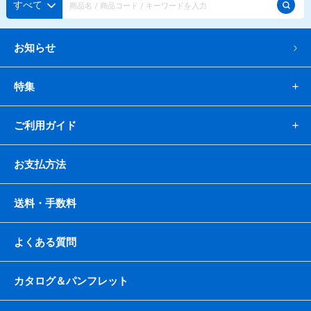
すべて
蜜かけシャワー・レードル
詰め替え容器
冷凍ストッカー
その他の機器・備品
お知らせ
販促
特集
氷旗
のぼり
横幕
風船
ポスター
ご利用ガイド
その他のPRアイテム
台湾かき氷「Snow-kiss（スノーキッス）」
お支払方法
かき氷書籍
送料・手数料
かき氷コレクション
よくある質問
カタログ＆パンフレット
CLOSE