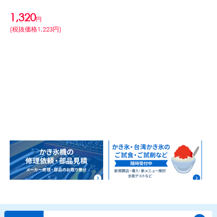
1,320
円
かき氷セット
CLOSE
(税抜価格1,223円)
かき氷イベントセット
カップ・スプーン
紙カップ
プラスチックカップ
発泡スチロールカップ
ボウル型カップ
フラワーカップ
コップ型カップ
スプーン
スプーンストロー
フローズンドリンク材料
シロップ
冷凍フルーツ
ドリンクカップ・ストロー
ブレンダー・ミキサー
備品