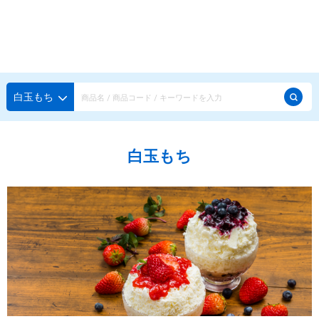
種類から探す
メーカー・ブランドで選ぶ
種類から探す
白玉もち
かき氷専用シロップ
探す
白玉もち
果汁入りや厳選素材
天然着色の自然派シロップ
種類から探す
スタンダードシロップ
用途で選ぶ
蜜・シロップ
メーカー・ブランドで選ぶ
和風甘味シロップ
いろいろ使える汎用シロップ
生感覚の冷凍シロップ
ハーブシロップ
ピックアップ商品
かき氷にもドリンクにも
ガムシロップ
水あめ
その他のシロップ