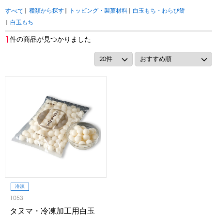
アカウント・設定
|
種類から探す
|
トッピング・製菓材料
|
白玉もち・わらび餅
すべて
トッピング・製菓材料
|
白玉もち
会員登録内容変更
1
件の商品が見つかりました
練乳・コンデンスミルク
あずき・餡
冷凍フルーツ
その他
アイスクリーム
白玉もち・わらび餅
ソース・クリーム・フィリング等
ピューレ・ペースト
当サイトについて
その他のトッピング材料
会社概要
かき氷機
特定商取引に関する法律に基づく表記
ブロックアイススライサー
キューブアイススライサー
カートリッジシェイバー
家庭用かき氷機
刃物・替刃
プライバシーポリシー
オプション
冷凍
台湾かき氷
利用規約
1053
タヌマ・冷凍加工用白玉
フレーバー氷（味つきの氷）