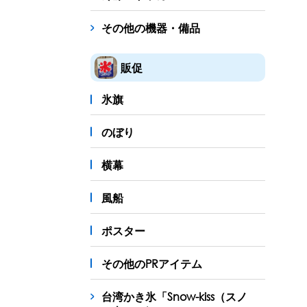
その他の機器・備品
販促
氷旗
のぼり
横幕
風船
ポスター
その他のPRアイテム
台湾かき氷「Snow-kiss（スノ