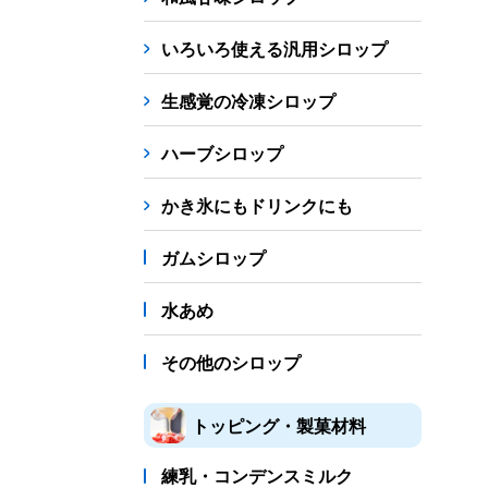
シロップ
冷凍フルーツ
ドリンクカップ・スト
いろいろ使える汎用シロップ
備品
生感覚の冷凍シロップ
蜜かけシャワー・レードル
詰め替え容器
冷凍
ハーブシロップ
販促
氷旗
のぼり
横幕
風船
ポスター
かき氷にもドリンクにも
かき氷書籍
ガムシロップ
かき氷コレクション
水あめ
その他のシロップ
トッピング・製菓材料
練乳・コンデンスミルク