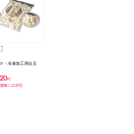
ウト
ーツ
アイスクリーム
白玉もち・わらび餅
ソース・クリーム・フィ
ンク
ー
カートリッジシェイバー
家庭用かき氷機
刃物・替刃
オプ
CLOSE
マ・冷凍加工用白玉
320
円
価格1,223円)
カップ
ボウル型カップ
フラワーカップ
コップ型カップ
スプ