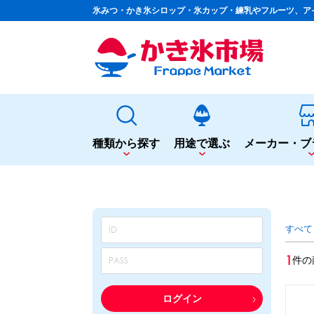
氷みつ・かき氷シロップ・氷カップ・練乳やフルーツ、ア
種類から探す
用途で選ぶ
メーカー・ブ
種類から探す
用途で選ぶ
かき氷専用シロップ
夏まつりや夜店に
すべて
果汁入りや厳選素材
シロップ
カップ・スプーン
天然着色の自然派シロップ
トッピング
1
件の
蜜・シロップ
飲食店のサイドメニューに
和風甘味シロップ
シロップ
トッピング
いろいろ使える汎用シロップ
テイクアウト
ログイン