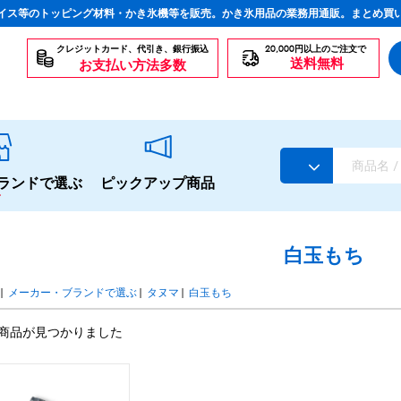
イス等のトッピング材料・かき氷機等を販売。かき氷用品の業務用通販。まとめ買
クレジットカード、代引き、銀行振込
20,000円以上のご注文で
送料無料
お支払い方法多数
ランドで選ぶ
ピックアップ商品
白玉もち
|
メーカー・ブランドで選ぶ
|
タヌマ
|
白玉もち
スタンダードシロップ
商品が見つかりました
生感覚の冷凍シロップ
ハーブシロップ
かき氷にもドリンクにも