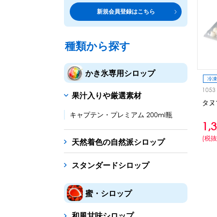
トッピング・製菓材料
専門店の副材料に
新規会員登録はこちら
練乳・コンデンスミルク
シロップ
トッピング
あずき・餡
製菓材料
テイクア
冷凍フル
その他のトッピング材料
ドリンクメニューに
種類から探す
かき氷機
フローズンドリンク
スムージー
ノンアルドリ
かき氷専用シロップ
ブロックアイススライサー
キューブアイススライサ
冷凍
1053
果汁入りや厳選素材
台湾かき氷
タヌ
フレーバー氷（味つきの氷）
キャプテン・プレミアム 200ml瓶
1,
かき氷セット
(税抜
天然着色の自然派シロップ
かき氷イベントセット
スタンダードシロップ
カップ・スプーン
紙カップ
プラスチックカップ
発泡スチロール
蜜・シロップ
フローズンドリンク材料
和風甘味シロップ