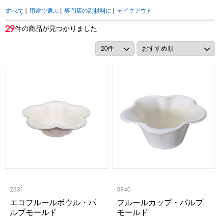
アカウント・設定
|
用途で選ぶ
|
専門店の副材料に
|
テイクアウト
すべて
トッピング・製菓材料
29
件の商品が見つかりました
会員登録内容変更
練乳・コンデンスミルク
あずき・餡
冷凍フルーツ
その他
アイスクリーム
白玉もち・わらび餅
ソース・クリーム・フィリング等
ピューレ・ペースト
当サイトについて
その他のトッピング材料
会社概要
かき氷機
特定商取引に関する法律に基づく表記
ブロックアイススライサー
キューブアイススライサー
カートリッジシェイバー
家庭用かき氷機
刃物・替刃
プライバシーポリシー
オプション
2331
0940
台湾かき氷
利用規約
エコフルールボウル・パ
フルールカップ・パルプ
ルプモールド
モールド
フレーバー氷（味つきの氷）