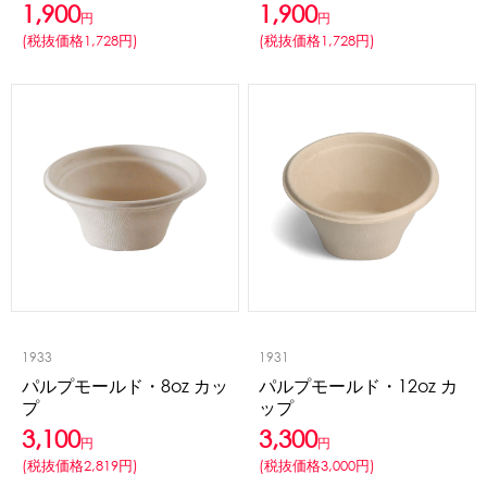
1,900
1,900
円
円
(税抜価格1,728円)
(税抜価格1,728円)
かき氷セット
CLOSE
かき氷イベントセット
カップ・スプーン
紙カップ
プラスチックカップ
発泡スチロールカップ
ボウル型カップ
フラワーカップ
コップ型カップ
スプーン
スプーンストロー
フローズンドリンク材料
1933
1931
パルプモールド・8oz カッ
パルプモールド・12oz カ
シロップ
冷凍フルーツ
ドリンクカップ・ストロー
プ
ップ
ブレンダー・ミキサー
3,100
3,300
円
円
(税抜価格2,819円)
(税抜価格3,000円)
備品