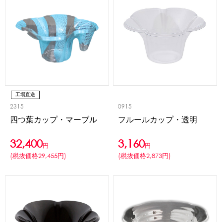
工場直送
2315
0915
四つ葉カップ・マーブル
フルールカップ・透明
32,400
3,160
円
円
(税抜価格29,455円)
(税抜価格2,873円)