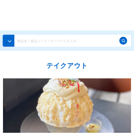
種類から探す
メーカー・ブランドで選ぶ
種類から探す
かき氷専用シロップ
探す
テイクアウト
果汁入りや厳選素材
天然着色の自然派シロップ
種類から探す
スタンダードシロップ
用途で選ぶ
蜜・シロップ
メーカー・ブランドで選ぶ
和風甘味シロップ
いろいろ使える汎用シロップ
生感覚の冷凍シロップ
ハーブシロップ
ピックアップ商品
かき氷にもドリンクにも
ガムシロップ
水あめ
その他のシロップ