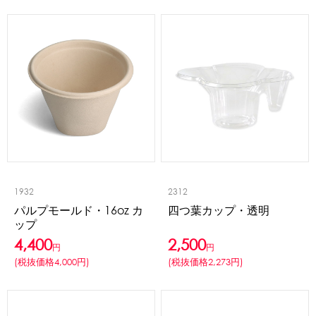
蜜かけシャワー・レードル
詰め替え容器
冷凍ストッカー
その他の機器・備品
販促
氷旗
のぼり
横幕
風船
ポスター
その他のPRアイテム
台湾かき氷「Snow-kiss（スノーキッス）」
1932
2312
かき氷書籍
パルプモールド・16oz カ
四つ葉カップ・透明
ップ
かき氷コレクション
4,400
2,500
円
円
(税抜価格4,000円)
(税抜価格2,273円)
CLOSE