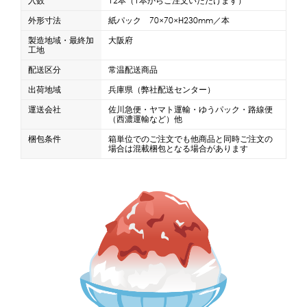
入数
12本（1本からご注文いただけます）
外形寸法
紙パック 70×70×H230mm／本
製造地域・最終加
大阪府
工地
配送区分
常温配送商品
出荷地域
兵庫県（弊社配送センター）
運送会社
佐川急便・ヤマト運輸・ゆうパック・路線便
（西濃運輸など）他
梱包条件
箱単位でのご注文でも他商品と同時ご注文の
場合は混載梱包となる場合があります