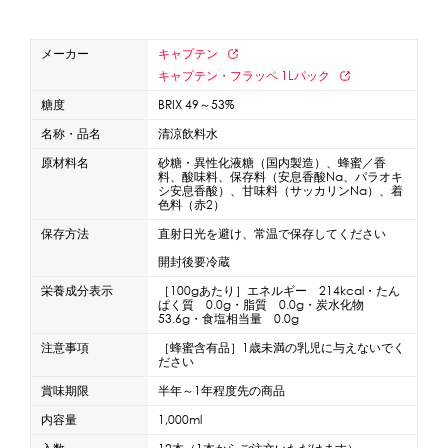
蜜かけシャワー・レードル
詰め替え容器
メーカー
キャプテン
冷凍ストッカー
その他の機器・備品
キャプテン・フラッペ 1Lパック
糖度
BRIX 49～53%
販促
名称・品名
清涼飲料水
原材料名
砂糖・異性化液糖（国内製造）、蜂蜜／香
氷旗
のぼり
横幕
風船
ポスター
料、酸味料、保存料（安息香酸Na、パラオキ
シ安息香酸）、甘味料（サッカリンNa）、着
その他のPRアイテム
色料（赤2）
台湾かき氷「Snow-kiss（スノーキッス）」
保存方法
直射日光を避け、常温で保存してください
開封後要冷蔵
かき氷書籍
栄養成分表示
［100gあたり］エネルギー 214kcal・たん
ぱく質 0.0g・脂質 0.0g・炭水化物
53.6g・食塩相当量 0.0g
かき氷コレクション
注意事項
［蜂蜜含有品］1歳未満の乳児に与えないでく
ださい
賞味期限
半年～1年程度先の商品
CLOSE
内容量
1,000ml