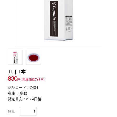
アカウント・設定
トッピング・製菓材料
会員登録内容変更
練乳・コンデンスミルク
あずき・餡
冷凍フルーツ
その他
アイスクリーム
白玉もち・わらび餅
ソース・クリーム・フィリング等
ピューレ・ペースト
当サイトについて
その他のトッピング材料
会社概要
かき氷機
1L | 1本
特定商取引に関する法律に基づく表記
ブロックアイススライサー
キューブアイススライサー
830
円
(税抜価格769円)
カートリッジシェイバー
家庭用かき氷機
刃物・替刃
プライバシーポリシー
商品コード：7404
オプション
在庫： 多数
発送目安：3～4日後
台湾かき氷
利用規約
数量
フレーバー氷（味つきの氷）