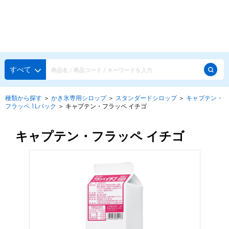
種類から探す
メーカー・ブランドで選ぶ
種類から探す
すべて
かき氷専用シロップ
探す
種類から探す
＞
かき氷専用シロップ
＞
スタンダードシロップ
＞
キャプテン・
フラッペ 1Lパック
＞
キャプテン・フラッペ イチゴ
果汁入りや厳選素材
天然着色の自然派シロップ
種類から探す
スタンダードシロップ
キャプテン・フラッペ イチゴ
用途で選ぶ
蜜・シロップ
メーカー・ブランドで選ぶ
和風甘味シロップ
いろいろ使える汎用シロップ
生感覚の冷凍シロップ
ハーブシロップ
ピックアップ商品
かき氷にもドリンクにも
ガムシロップ
水あめ
その他のシロップ