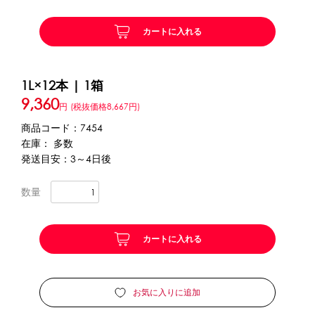
カートに入れる
かき氷セット
CLOSE
かき氷イベントセット
1L×12本 | 1箱
9,360
カップ・スプーン
円
(税抜価格8,667円)
商品コード：7454
紙カップ
プラスチックカップ
発泡スチロールカップ
在庫： 多数
ボウル型カップ
フラワーカップ
コップ型カップ
発送目安：3～4日後
スプーン
スプーンストロー
数量
フローズンドリンク材料
カートに入れる
シロップ
冷凍フルーツ
ドリンクカップ・ストロー
ブレンダー・ミキサー
お気に入りに追加
備品