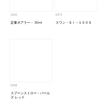
2342
0372
定量ポアラー・ 30ml
スワン・ＳＩ－１００Ｓ
0338
スプーンストロー・パール
ズ レッド