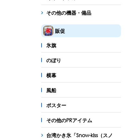
その他の機器・備品
販促
氷旗
のぼり
横幕
風船
ポスター
その他のPRアイテム
台湾かき氷「Snow-kiss（スノ