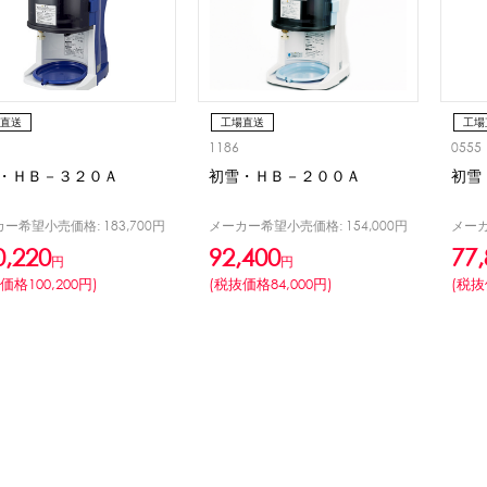
CLOSE
ロー
ブレンダー・ミキサー
ストッカー
その他の機器・備品
直送
工場直送
工場
1186
0555
・ＨＢ－３２０Ａ
初雪・ＨＢ－２００Ａ
初雪
その他のPRアイテム
台湾かき氷「Snow-kiss（スノーキッス）」
ー希望小売価格: 183,700円
メーカー希望小売価格: 154,000円
メーカ
0,220
92,400
77,
円
円
価格100,200円)
(税抜価格84,000円)
(税抜
CLOSE