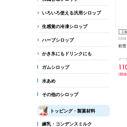
シロップ
冷凍フルーツ
ドリンクカップ・スト
いろいろ使える汎用シロップ
備品
生感覚の冷凍シロップ
蜜かけシャワー・レードル
詰め替え容器
冷凍
工場
0568
ハーブシロップ
販促
初雪
氷旗
のぼり
横幕
風船
ポスター
かき氷にもドリンクにも
メーカ
かき氷書籍
11
ガムシロップ
(税抜
かき氷コレクション
水あめ
その他のシロップ
トッピング・製菓材料
練乳・コンデンスミルク