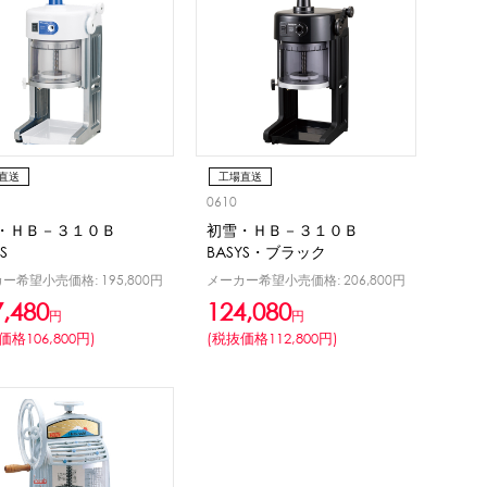
リング等
ピューレ・ペースト
ション
直送
工場直送
0610
・ＨＢ－３１０Ｂ
初雪・ＨＢ－３１０Ｂ
S
BASYS・ブラック
ー希望小売価格: 195,800円
メーカー希望小売価格: 206,800円
7,480
124,080
円
円
価格106,800円)
(税抜価格112,800円)
ーン
スプーンストロー