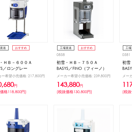
ウト
ーツ
アイスクリーム
白玉もち・わらび餅
ソース・クリーム・フィ
ンク
ー
カートリッジシェイバー
家庭用かき氷機
刃物・替刃
オプ
直送
おすすめ
工場直送
おすすめ
工場
CLOSE
0858
0581
・ＨＢ－６００Ａ
初雪・ＨＢ－７５０Ａ
初雪
SYS／ロングレー
BASYS／FINO（フィーノ）
BASY
ー希望小売価格: 217,800円
メーカー希望小売価格: 239,800円
メーカ
0,680
143,880
11
円
円
価格118,800円)
(税抜価格130,800円)
(税抜
カップ
ボウル型カップ
フラワーカップ
コップ型カップ
スプ