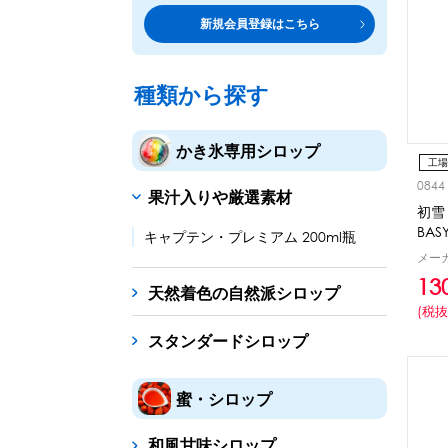
トッピング・製菓材料
専門店の副材料に
新規会員登録はこちら
練乳・コンデンスミルク
シロップ
トッピング
あずき・餡
製菓材料
テイクア
冷凍フル
その他のトッピング材料
ドリンクメニューに
種類から探す
かき氷機
フローズンドリンク
スムージー
ノンアルドリ
かき氷専用シロップ
ブロックアイススライサー
キューブアイススライサ
工場
0844
果汁入りや厳選素材
台湾かき氷
初雪
フレーバー氷（味つきの氷）
BA
キャプテン・プレミアム 200ml瓶
メーカ
かき氷セット
13
天然着色の自然派シロップ
かき氷イベントセット
(税抜
スタンダードシロップ
カップ・スプーン
紙カップ
プラスチックカップ
発泡スチロール
蜜・シロップ
フローズンドリンク材料
和風甘味シロップ