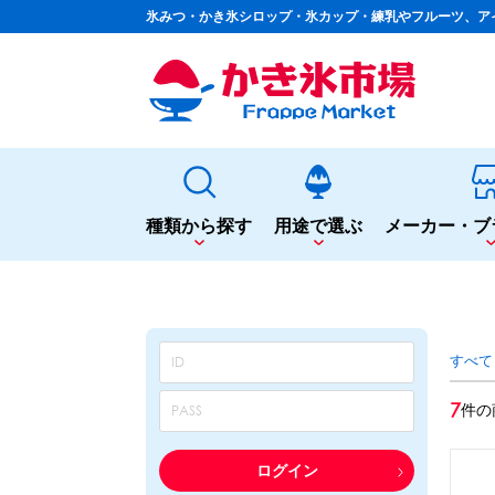
氷みつ・かき氷シロップ・氷カップ・練乳やフルーツ、ア
種類から探す
用途で選ぶ
メーカー・ブ
種類から探す
用途で選ぶ
かき氷専用シロップ
夏まつりや夜店に
すべて
果汁入りや厳選素材
シロップ
カップ・スプーン
天然着色の自然派シロップ
トッピング
7
件の
蜜・シロップ
飲食店のサイドメニューに
和風甘味シロップ
シロップ
トッピング
いろいろ使える汎用シロップ
テイクアウト
ログイン