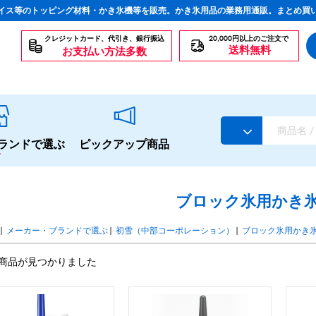
イス等のトッピング材料・かき氷機等を販売。かき氷用品の業務用通販。まとめ買
クレジットカード、代引き、銀行振込
20,000円以上のご注文で
送料無料
お支払い方法多数
ランドで選ぶ
ピックアップ商品
ブロック氷用かき
|
メーカー・ブランドで選ぶ
|
初雪（中部コーポレーション）
|
ブロック氷用かき
スタンダードシロップ
商品が見つかりました
生感覚の冷凍シロップ
ハーブシロップ
かき氷にもドリンクにも