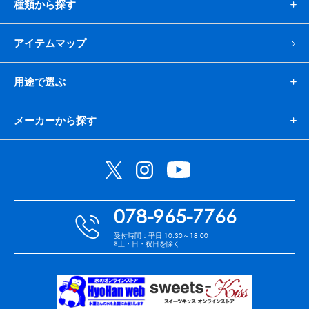
種類から探す
蜜かけシャワー・レードル
詰め替え容器
アイテムマップ
冷凍ストッカー
その他の機器・備品
用途で選ぶ
販促
氷旗
のぼり
横幕
風船
ポスター
メーカーから探す
その他のPRアイテム
台湾かき氷「Snow-kiss（スノーキッス）」
かき氷書籍
078-965-7766
かき氷コレクション
受付時間：平日 10:30～18:00
※土・日・祝日を除く
CLOSE