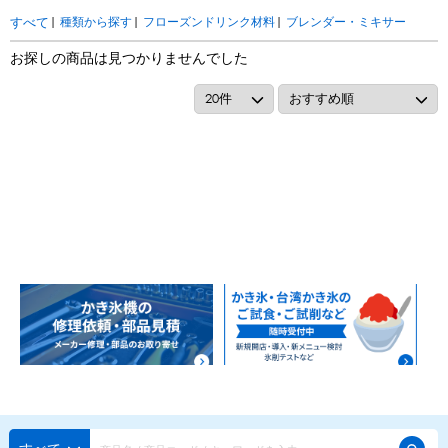
アカウント・設定
|
種類から探す
|
フローズンドリンク材料
|
ブレンダー・ミキサー
すべて
トッピング・製菓材料
お探しの商品は見つかりませんでした
会員登録内容変更
練乳・コンデンスミルク
あずき・餡
冷凍フルーツ
その他
アイスクリーム
白玉もち・わらび餅
ソース・クリーム・フィリング等
ピューレ・ペースト
当サイトについて
その他のトッピング材料
会社概要
かき氷機
特定商取引に関する法律に基づく表記
ブロックアイススライサー
キューブアイススライサー
カートリッジシェイバー
家庭用かき氷機
刃物・替刃
プライバシーポリシー
オプション
台湾かき氷
利用規約
フレーバー氷（味つきの氷）