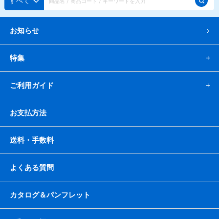
すべて
かき氷セット
CLOSE
お知らせ
かき氷イベントセット
特集
カップ・スプーン
ご利用ガイド
紙カップ
プラスチックカップ
発泡スチロールカップ
ボウル型カップ
フラワーカップ
コップ型カップ
お支払方法
スプーン
スプーンストロー
送料・手数料
フローズンドリンク材料
よくある質問
シロップ
冷凍フルーツ
ドリンクカップ・ストロー
ブレンダー・ミキサー
カタログ＆パンフレット
備品