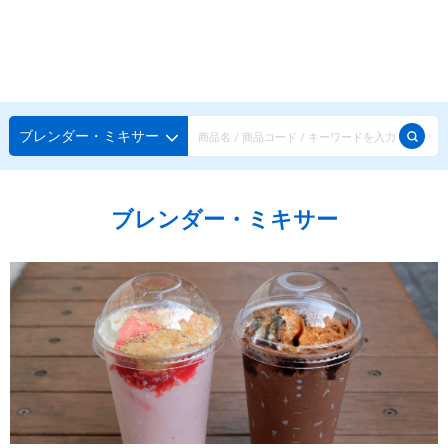
種類から探す
メーカー・ブランドで選ぶ
種類から探す
ブレンダー・ミキサー
かき氷専用シロップ
探す
ブレンダー・ミキサー
果汁入りや厳選素材
天然着色の自然派シロップ
種類から探す
スタンダードシロップ
用途で選ぶ
蜜・シロップ
メーカー・ブランドで選ぶ
和風甘味シロップ
いろいろ使える汎用シロップ
生感覚の冷凍シロップ
ハーブシロップ
ピックアップ商品
かき氷にもドリンクにも
ガムシロップ
水あめ
その他のシロップ