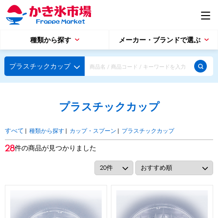
種類から探す
メーカー・ブランドで選ぶ
種類から探す
プラスチックカップ
かき氷専用シロップ
探す
プラスチックカップ
果汁入りや厳選素材
天然着色の自然派シロップ
種類から探す
スタンダードシロップ
|
種類から探す
|
カップ・スプーン
|
プラスチックカップ
すべて
用途で選ぶ
28
件の商品が見つかりました
蜜・シロップ
メーカー・ブランドで選ぶ
和風甘味シロップ
いろいろ使える汎用シロップ
生感覚の冷凍シロップ
ハーブシロップ
ピックアップ商品
かき氷にもドリンクにも
ガムシロップ
水あめ
その他のシロップ