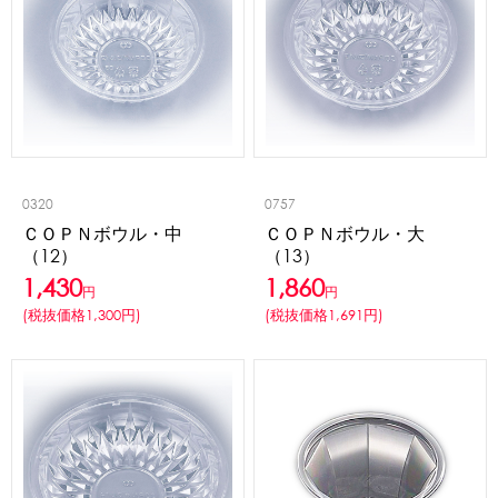
アカウント・設定
トッピング・製菓材料
会員登録内容変更
練乳・コンデンスミルク
あずき・餡
冷凍フルーツ
その他
アイスクリーム
白玉もち・わらび餅
ソース・クリーム・フィリング等
ピューレ・ペースト
当サイトについて
その他のトッピング材料
0320
0757
ＣＯＰＮボウル・中
ＣＯＰＮボウル・大
会社概要
（12）
（13）
かき氷機
1,430
1,860
円
円
特定商取引に関する法律に基づく表記
ブロックアイススライサー
キューブアイススライサー
(税抜価格1,300円)
(税抜価格1,691円)
カートリッジシェイバー
家庭用かき氷機
刃物・替刃
プライバシーポリシー
オプション
台湾かき氷
利用規約
フレーバー氷（味つきの氷）