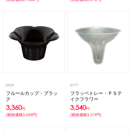
0929
0777
フルールカップ・ブラッ
フラッペトレー・ＰＳテ
ク
イクフラワー
3,360
3,540
円
円
(税抜価格3,055円)
(税抜価格3,219円)