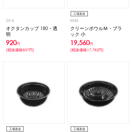
蜜かけシャワー・レードル
詰め替え容器
工場直送
冷凍ストッカー
その他の機器・備品
2316
0545
オクタンカップ 180・透
クリーンボウルＭ・ブラ
明
ック 小
販促
920
19,560
円
円
氷旗
のぼり
横幕
風船
ポスター
(税抜価格837円)
(税抜価格17,782円)
その他のPRアイテム
台湾かき氷「Snow-kiss（スノーキッス）」
かき氷書籍
かき氷コレクション
CLOSE
工場直送
工場直送