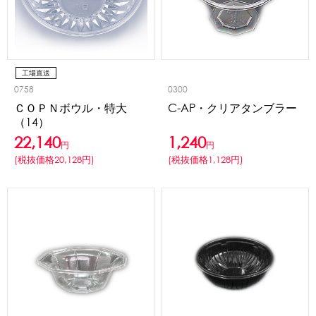
かき氷セット
CLOSE
かき氷イベントセット
工場直送
0758
0300
カップ・スプーン
ＣＯＰＮボウル・特大
C-AP・クリアタンブラー
（14）
紙カップ
プラスチックカップ
発泡スチロールカップ
22,140
1,240
円
円
ボウル型カップ
フラワーカップ
コップ型カップ
(税抜価格20,128円)
(税抜価格1,128円)
スプーン
スプーンストロー
フローズンドリンク材料
シロップ
冷凍フルーツ
ドリンクカップ・ストロー
ブレンダー・ミキサー
備品