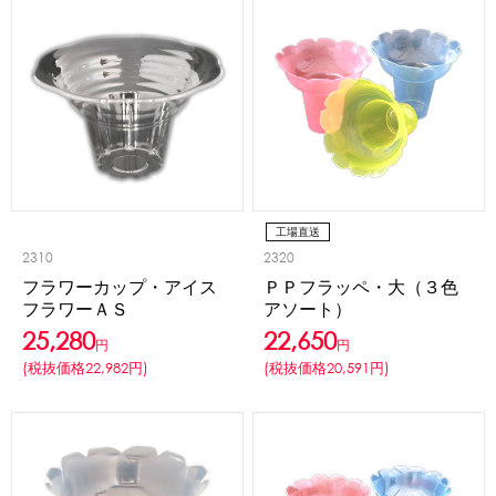
工場直送
2310
2320
フラワーカップ・アイス
ＰＰフラッペ・大（３色
フラワーＡＳ
アソート）
25,280
22,650
円
円
(税抜価格22,982円)
(税抜価格20,591円)