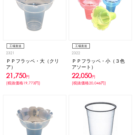
工場直送
工場直送
2321
2322
ＰＰフラッペ・大（クリ
ＰＰフラッペ・小（３色
ア）
アソート）
21,750
22,050
円
円
(税抜価格19,773円)
(税抜価格20,046円)