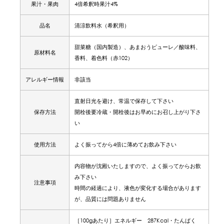
果汁・果肉
4倍希釈時果汁4%
品名
清涼飲料水（希釈用）
甜菜糖（国内製造）、あまおうピューレ／酸味料、
原材料名
香料、着色料（赤102）
アレルギー情報
非該当
直射日光を避け、常温で保存して下さい
保存方法
開栓後要冷蔵・開栓後はお早めにお召し上がり下さ
い
使用方法
よく振ってから4倍に薄めてお飲み下さい
内容物が沈殿いたしますので、よく振ってからお飲
み下さい
注意事項
時間の経過により、液色が変化する場合があります
が、品質には問題ありません
［100gあたり］エネルギー 287Kcal・たんぱく