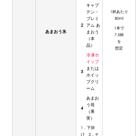
キャプ
テン・
1杯あたり
プレミ
80ml
2
アム あ
1本で
あまおう氷
まおう
7.5杯
（本
を
品）
想定
冷凍ホ
イップ
または
3
ホイッ
プクリ
ーム
あまお
う苺
4
（果
実）
1．下掛
け 2．そ