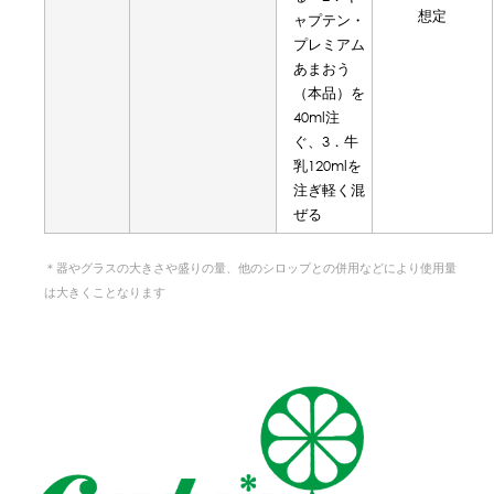
想定
ャプテン・
プレミアム
あまおう
（本品）を
40ml注
ぐ、3．牛
乳120mlを
注ぎ軽く混
ぜる
＊器やグラスの大きさや盛りの量、他のシロップとの併用などにより使用量
は大きくことなります