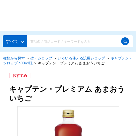
種類から探す
メーカー・ブランドで選ぶ
種類から探す
すべて
かき氷専用シロップ
探す
種類から探す
＞
蜜・シロップ
＞
いろいろ使える汎用シロップ
＞
キャプテン・
シロップ 600ml瓶
＞
キャプテン・プレミアム あまおういちご
果汁入りや厳選素材
天然着色の自然派シロップ
種類から探す
おすすめ
スタンダードシロップ
キャプテン・プレミアム あまおう
用途で選ぶ
蜜・シロップ
いちご
メーカー・ブランドで選ぶ
和風甘味シロップ
いろいろ使える汎用シロップ
生感覚の冷凍シロップ
ハーブシロップ
ピックアップ商品
かき氷にもドリンクにも
ガムシロップ
水あめ
その他のシロップ