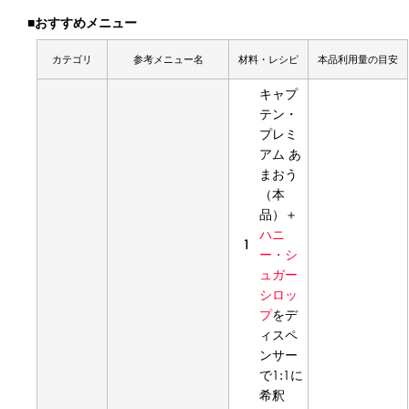
■おすすめメニュー
カテゴリ
参考メニュー名
材料・レシピ
本品利用量の目安
キャプ
テン・
プレミ
アム あ
まおう
（本
品）＋
ハニ
1
ー・シ
ュガー
シロッ
プ
をデ
ィスペ
ンサー
で1:1に
希釈