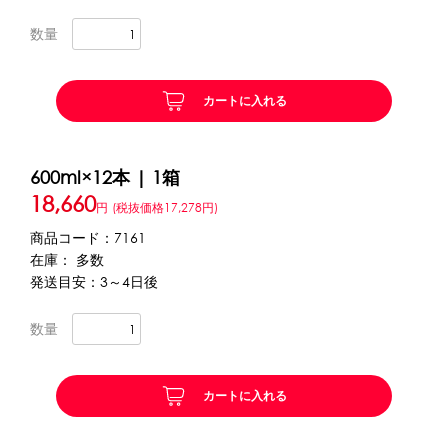
数量
かき氷セット
CLOSE
かき氷イベントセット
カートに入れる
カップ・スプーン
600ml×12本 | 1箱
紙カップ
プラスチックカップ
発泡スチロールカップ
18,660
円
(税抜価格17,278円)
ボウル型カップ
フラワーカップ
コップ型カップ
商品コード：7161
スプーン
スプーンストロー
在庫： 多数
発送目安：3～4日後
フローズンドリンク材料
数量
シロップ
冷凍フルーツ
ドリンクカップ・ストロー
ブレンダー・ミキサー
カートに入れる
備品