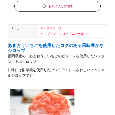
お気に入りに追加
蜜かけシャワー・レードル
詰め替え容器
冷凍ストッカー
その他の機器・備品
メーカー
キャプテン
販促
キャプテン・シロップ 600ml瓶
氷旗
のぼり
横幕
風船
ポスター
あまおういちごを使用したコクのある風味豊かな
シロップ
その他のPRアイテム
福岡県産の「あまおう」いちごのピューレを使用したワンラ
台湾かき氷「Snow-kiss（スノーキッス）」
ンク上のシロップ
甘味には甜菜糖を使用したプレミアムにふさわしいスペシャ
かき氷書籍
ルシロップです
かき氷コレクション
CLOSE