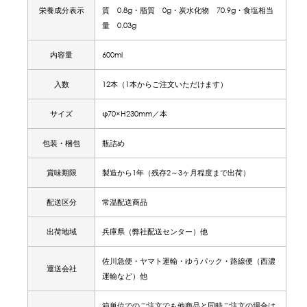
栄養成分表示
質 0.8g・脂質 0g・炭水化物 70.9g・食塩相当
量 0.03g
内容量
600ml
入数
12本（1本からご注文いただけます）
サイズ
φ70×H230mm／本
包装・梱包
瓶詰め
賞味期限
製造から1年（残存2～3ヶ月程度まで出荷）
配送区分
常温配送商品
出荷地域
兵庫県（弊社配送センター）他
佐川急便・ヤマト運輸・ゆうパック・路線便（西濃
運送会社
運輸など）他
箱単位でのご注文でも他商品と同時ご注文の場合は