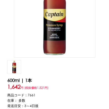
アカウント・設定
トッピング・製菓材料
会員登録内容変更
練乳・コンデンスミルク
あずき・餡
冷凍フルーツ
その他
アイスクリーム
白玉もち・わらび餅
ソース・クリーム・フィリング等
ピューレ・ペースト
当サイトについて
その他のトッピング材料
会社概要
かき氷機
特定商取引に関する法律に基づく表記
ブロックアイススライサー
キューブアイススライサー
カートリッジシェイバー
家庭用かき氷機
刃物・替刃
600ml | 1本
プライバシーポリシー
オプション
1,642
円
(税抜価格1,521円)
商品コード：7661
台湾かき氷
利用規約
在庫： 多数
発送目安：3～4日後
フレーバー氷（味つきの氷）