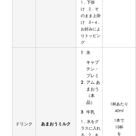
1．下掛
け 2．そ
のまま上掛
け 3～4．
お好みによ
りトッピン
グ
1
氷
キャプ
テン・
プレミ
2
アム あ
まおう
（本
品）
1杯あたり
40ml
3
牛乳
1本で
1．氷をグ
ドリンク
あまおうミルク
15杯
ラスに入れ
を
る 2．キ