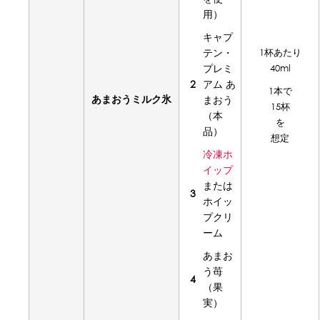
用）
キャプ
テン・
1杯あたり
プレミ
40ml
2
アム あ
1本で
あまおうミルク氷
まおう
15杯
（本
を
品）
想定
冷凍ホ
イップ
または
3
ホイッ
プクリ
ーム
あまお
う苺
4
（果
実）