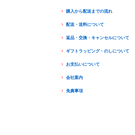
トッピング・製菓材料
専門店の副材料に
購入から配送までの流れ
練乳・コンデンスミルク
シロップ
トッピング
あずき・餡
製菓材料
テイクア
冷凍フル
その他のトッピング材料
配送・送料について
ドリンクメニューに
かき氷機
フローズンドリンク
スムージー
ノンアルドリ
返品・交換・キャンセルについて
ブロックアイススライサー
キューブアイススライサ
ギフトラッピング・のしについて
台湾かき氷
お支払いについて
フレーバー氷（味つきの氷）
会社案内
かき氷セット
免責事項
かき氷イベントセット
カップ・スプーン
紙カップ
プラスチックカップ
発泡スチロール
フローズンドリンク材料