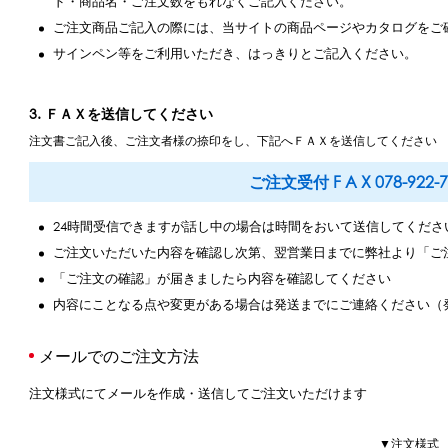
ド・商品名・ご注文数をもれなくご記入ください。
ご注文商品ご記入の際には、当サイトの商品ページやカタログをご
サインペン等をご利用いただき、はっきりとご記入ください。
3. ＦＡＸを送信してください
注文書ご記入後、ご注文者様の捺印をし、下記へＦＡＸを送信してください
ご注文受付 F A X 078-922-7
24時間受信できますが話し中の場合は時間をおいて送信してくださ
ご注文いただいた内容を確認し次第、翌営業日までに弊社より「ご
「ご注文の確認」が届きましたら内容を確認してください
内容にことなる点や変更がある場合は発送までにご連絡ください（
メールでのご注文方法
注文様式にてメールを作成・送信してご注文いただけます
▼注文様式