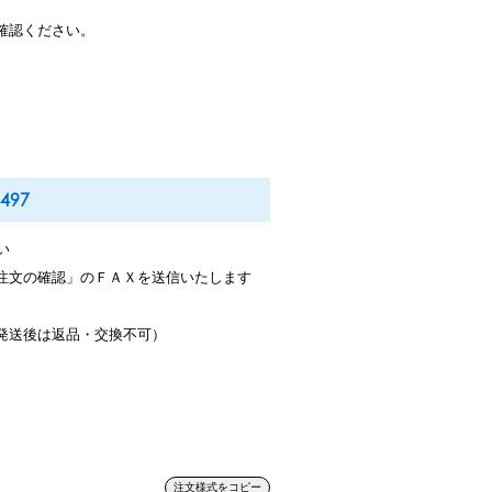
確認ください。
497
い
注文の確認」のＦＡＸを送信いたします
発送後は返品・交換不可）
注文様式をコピー