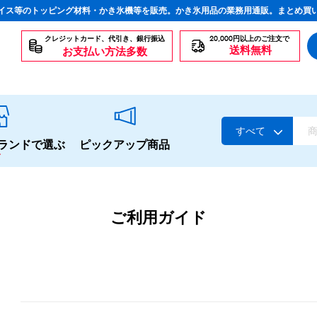
イス等のトッピング材料・かき氷機等を販売。かき氷用品の業務用通販。まとめ買
クレジットカード、代引き、銀行振込
20,000円以上のご注文で
送料無料
お支払い方法多数
すべて
ランドで選ぶ
ピックアップ商品
ご利用ガイド
スタンダードシロップ
生感覚の冷凍シロップ
ハーブシロップ
かき氷にもドリンクにも