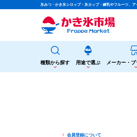
氷みつ・かき氷シロップ・氷カップ・練乳やフルーツ、ア
種類から探す
用途で選ぶ
メーカー・ブ
種類から探す
用途で選ぶ
かき氷専用シロップ
夏まつりや夜店に
果汁入りや厳選素材
シロップ
カップ・スプーン
天然着色の自然派シロップ
トッピング
蜜・シロップ
飲食店のサイドメニューに
和風甘味シロップ
シロップ
トッピング
いろいろ使える汎用シロップ
テイクアウト
会員登録について