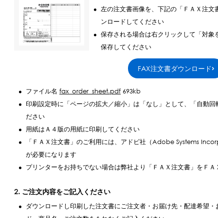
左の注文書画像を、下記の「ＦＡＸ注文
ンロードしてください
保存される場合は右クリックして「対象
保存してください
FAX注文書ダウンロード
ファイル名
fax_order_sheet.pdf
693kb
印刷設定時に「ページの拡大／縮小」は「なし」として、「自動回
ださい
用紙はＡ４版の用紙に印刷してください
「ＦＡＸ注文書」のご利用には、アドビ社（Adobe Systems Inc
が必要になります
プリンターをお持ちでない場合は弊社より「ＦＡＸ注文書」をＦＡ
2. ご注文内容をご記入ください
ダウンロードし印刷した注文書にご注文者・お届け先・配達希望・