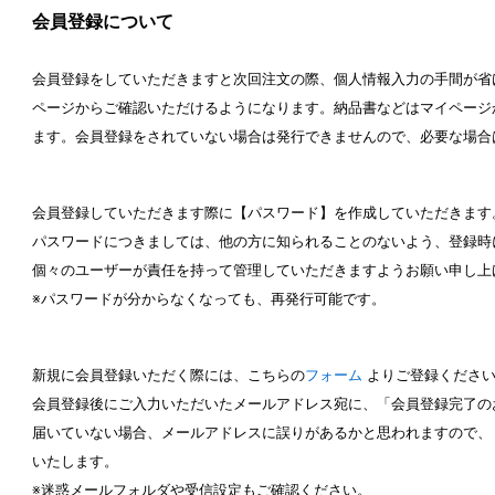
会員登録について
ウト
ーツ
アイスクリーム
白玉もち・わらび餅
ソース・クリーム・フィ
会員登録をしていただきますと次回注文の際、個人情報入力の手間が省
ページからご確認いただけるようになります。納品書などはマイページ
ンク
ます。会員登録をされていない場合は発行できませんので、必要な場合
ー
カートリッジシェイバー
家庭用かき氷機
刃物・替刃
オプ
CLOSE
会員登録していただきます際に【パスワード】を作成していただきます
パスワードにつきましては、他の方に知られることのないよう、登録時
個々のユーザーが責任を持って管理していただきますようお願い申し上
※パスワードが分からなくなっても、再発行可能です。
新規に会員登録いただく際には、こちらの
フォーム
よりご登録くださ
会員登録後にご入力いただいたメールアドレス宛に、「会員登録完了の
カップ
ボウル型カップ
フラワーカップ
コップ型カップ
スプ
届いていない場合、メールアドレスに誤りがあるかと思われますので、
いたします。
※迷惑メールフォルダや受信設定もご確認ください。