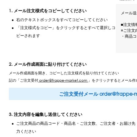
1. メール注文様式をコピーしてください
メール送信先
右のテキストボックスをすべてコピーしてください
■注文情報
「注文様式をコピー」をクリックするとすべて選択しコ
※ご注文
ピーされます
・商品コ
■ご注文者
※ご注文
2. メール作成画面に貼り付けてください
・社名・
・ふりが
メール作成画面を開き、コピーした注文様式を貼り付けてください
・ご住所

記の「ご注文受付
order@frappe-market.com
」をクリックするとメール作
　郵便番
　都道府
ご注文受付メール order@frappe-ma
　市区町
　町名番
　建物名
　電話番
3. 注文内容を編集し送信してください
ご注文商品の商品コード・商品名・ご注文数、ご注文者・お届け先
■お届け先
※お届け
力ください
同じ場合