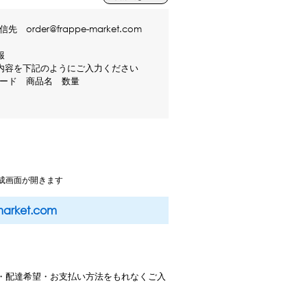
　order@frappe-market.com



内容を下記のようにご入力ください

ード　商品名　数量

様

者様の情報をご入力ください

お名前

な

成画面が開きます
号：〒

県：

rket.com
村：

地：

等：

号：

・配達希望・お支払い方法をもれなくご入


先の情報をご入力ください（ご注文者と
は不要）
