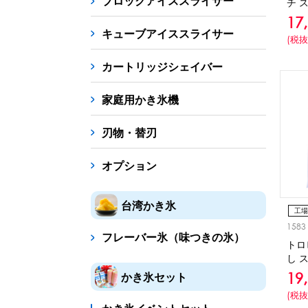
ブロックアイススライサー
チ 
17
キューブアイススライサー
(税抜
カートリッジシェイバー
家庭用かき氷機
刃物・替刃
オプション
台湾かき氷
工場
1583
冷凍
フレーバー氷（味つきの氷）
トロ
し 
かき氷セット
19
(税抜