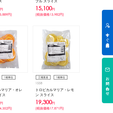
ス
プル スライス
15,100
円
円
,889円)
(税抜価格13,982円)
今すぐ会員登録
お問い合わせ
1箱単位
工場直送
1箱単位
1558
冷凍
ルマリア・オレ
トロピカルマリア・レモ
イス
ン スライス
19,300
円
円
,352円)
(税抜価格17,871円)