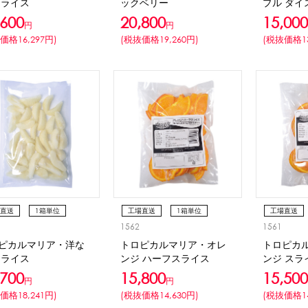
スライス
ックベリー
プル ダイ
,600
20,800
15,000
円
円
価格16,297円)
(税抜価格19,260円)
(税抜価格13
直送
1箱単位
工場直送
1箱単位
工場直送
1562
1561
冷凍
冷凍
ピカルマリア・洋な
トロピカルマリア・オレ
トロピカ
スライス
ンジ ハーフスライス
ンジ スラ
,700
15,800
15,500
円
円
価格18,241円)
(税抜価格14,630円)
(税抜価格14