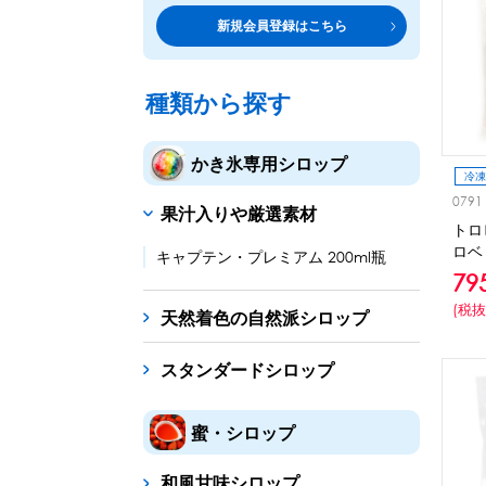
トッピング・製菓材料
専門店の副材料に
新規会員登録はこちら
練乳・コンデンスミルク
シロップ
トッピング
あずき・餡
製菓材料
テイクア
冷凍フル
その他のトッピング材料
ドリンクメニューに
種類から探す
かき氷機
フローズンドリンク
スムージー
ノンアルドリ
かき氷専用シロップ
ブロックアイススライサー
キューブアイススライサ
冷凍
0791
果汁入りや厳選素材
台湾かき氷
トロ
フレーバー氷（味つきの氷）
ロベ
キャプテン・プレミアム 200ml瓶
79
かき氷セット
(税抜
天然着色の自然派シロップ
かき氷イベントセット
スタンダードシロップ
カップ・スプーン
紙カップ
プラスチックカップ
発泡スチロール
蜜・シロップ
フローズンドリンク材料
和風甘味シロップ