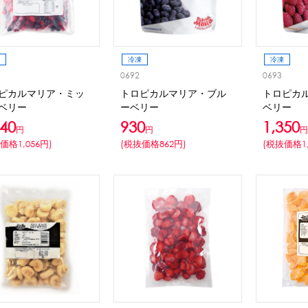
CLOSE
ロー
ブレンダー・ミキサー
冷凍
冷凍
ストッカー
その他の機器・備品
0692
0693
ピカルマリア・ミッ
トロピカルマリア・ブル
トロピカ
ベリー
ーベリー
ベリー
140
930
1,350
その他のPRアイテム
台湾かき氷「Snow-kiss（スノーキッス）」
円
円
円
価格1,056円)
(税抜価格862円)
(税抜価格1,
CLOSE