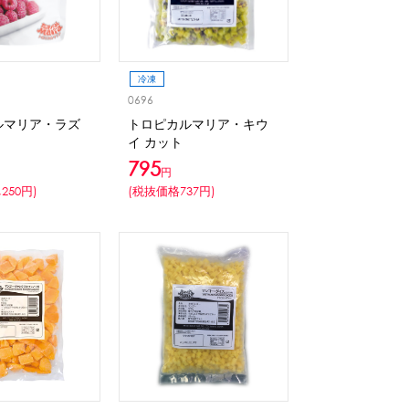
冷凍
0696
ルマリア・ラズ
トロピカルマリア・キウ
イ カット
795
円
250円)
(税抜価格737円)