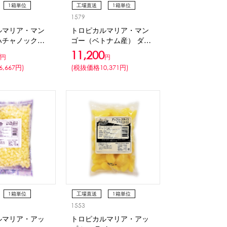
1箱単位
工場直送
1箱単位
1579
冷凍
ルマリア・マン
トロピカルマリア・マン
ハチャノック）
ゴー（ベトナム産） ダイ
ス
11,200
円
円
,667円)
(税抜価格10,371円)
1箱単位
工場直送
1箱単位
1553
冷凍
ルマリア・アッ
トロピカルマリア・アッ