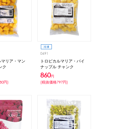
リング等
ピューレ・ペースト
ション
冷凍
0691
ルマリア・マン
トロピカルマリア・パイ
ンク
ナップル チャンク
860
円
80円)
(税抜価格797円)
ーン
スプーンストロー