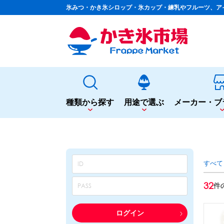
氷みつ・かき氷シロップ・氷カップ・練乳やフルーツ、ア
種類から探す
用途で選ぶ
メーカー・ブ
種類から探す
用途で選ぶ
かき氷専用シロップ
夏まつりや夜店に
すべて
果汁入りや厳選素材
シロップ
カップ・スプーン
天然着色の自然派シロップ
トッピング
32
件
蜜・シロップ
飲食店のサイドメニューに
和風甘味シロップ
シロップ
トッピング
いろいろ使える汎用シロップ
テイクアウト
ログイン