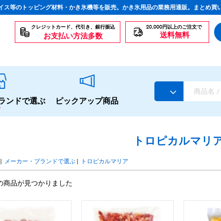
イス等のトッピング材料・かき氷機等を販売。かき氷用品の業務用通販。まとめ買
クレジットカード、代引き、銀行振込
20,000円以上のご注文で
送料無料
お支払い方法多数
ランドで選ぶ
ピックアップ商品
トロピカルマリ
|
メーカー・ブランドで選ぶ
|
トロピカルマリア
スタンダードシロップ
の商品が見つかりました
生感覚の冷凍シロップ
ハーブシロップ
かき氷にもドリンクにも