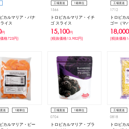
工場直送
1箱単位
工場直送
1566
1712
冷凍
冷凍
ピカルマリア・バナ
トロピカルマリア・イチ
トロピカ
スライス
ゴ スライス
ゴー（マ
チャンク
0
15,100
18,000
円
円
価格723円)
(税抜価格13,982円)
(税抜価格16
直送
1箱単位
工場直送
1箱単位
工場直送
0704
0818
冷凍
冷凍
ピカルマリア・ピー
トロピカルマリア・ブラ
トロピカ