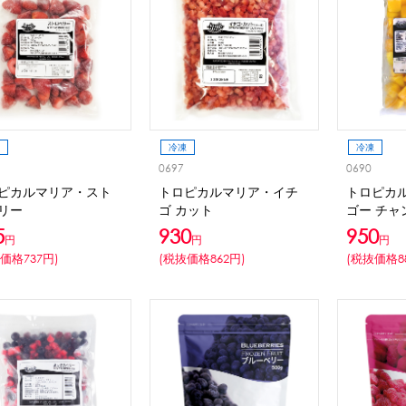
ウト
ーツ
アイスクリーム
白玉もち・わらび餅
ソース・クリーム・フィ
ンク
ー
カートリッジシェイバー
家庭用かき氷機
刃物・替刃
オプ
冷凍
冷凍
CLOSE
0697
0690
ピカルマリア・スト
トロピカルマリア・イチ
トロピカ
リー
ゴ カット
ゴー チャ
5
930
950
円
円
円
価格737円)
(税抜価格862円)
(税抜価格8
カップ
ボウル型カップ
フラワーカップ
コップ型カップ
スプ