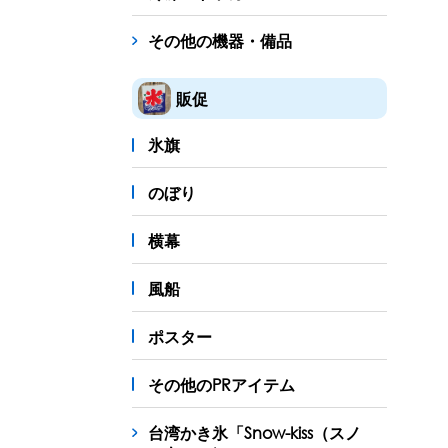
その他の機器・備品
販促
氷旗
のぼり
横幕
風船
ポスター
その他のPRアイテム
台湾かき氷「Snow-kiss（スノ