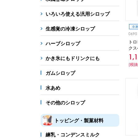
シロップ
冷凍フルーツ
ドリンクカップ・スト
いろいろ使える汎用シロップ
備品
冷凍
生感覚の冷凍シロップ
蜜かけシャワー・レードル
詰め替え容器
冷凍
0695
トロ
ハーブシロップ
販促
クス
1,
氷旗
のぼり
横幕
風船
ポスター
かき氷にもドリンクにも
(税抜
かき氷書籍
ガムシロップ
かき氷コレクション
水あめ
その他のシロップ
トッピング・製菓材料
練乳・コンデンスミルク