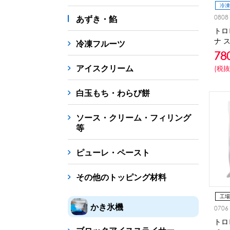
冷凍
0808
あずき・餡
トロ
ナ 
冷凍フルーツ
78
アイスクリーム
(税抜
白玉もち・わらび餅
ソース・クリーム・フィリング
等
ピューレ・ペースト
その他のトッピング材料
工場
かき氷機
0706
冷凍
トロ