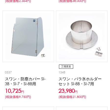
(税抜価格2,364円)
(税抜価格38,000円)
蜜かけシャワー・レードル
詰め替え容器
冷凍ストッカー
その他の機器・備品
販促
氷旗
のぼり
横幕
風船
ポスター
その他のPRアイテム
台湾かき氷「Snow-kiss（スノーキッス）」
工場直送
かき氷書籍
0537
1348
スワン・防塵カバー SI-
スワン・バラ氷ホルダー
かき氷コレクション
3B・SI-7・SI-8B用
セット SI-8B・SI-7用
10,725
23,980
円
円
(税抜価格9,750円)
(税抜価格21,800円)
CLOSE