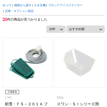
アカウント・設定
|
種類から探す
|
かき氷機
|
ブロックアイススライサー
すべて
トッピング・製菓材料
|
交換・オプション部品
会員登録内容変更
20
件の商品が見つかりました
練乳・コンデンスミルク
あずき・餡
冷凍フルーツ
その他
アイスクリーム
白玉もち・わらび餅
ソース・クリーム・フィリング等
ピューレ・ペースト
当サイトについて
その他のトッピング材料
会社概要
かき氷機
特定商取引に関する法律に基づく表記
ブロックアイススライサー
キューブアイススライサー
カートリッジシェイバー
家庭用かき氷機
刃物・替刃
プライバシーポリシー
オプション
工場直送
台湾かき氷
利用規約
1192
0536
初雪・ＦＳ－２０１Ａ フ
スワン・ＳＩシリーズ用
フレーバー氷（味つきの氷）