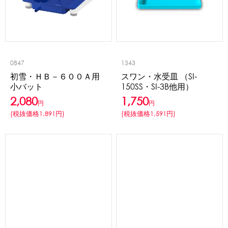
0847
1343
初雪・ＨＢ－６００Ａ用
スワン・水受皿 （SI-
小バット
150SS・SI-3B他用）
2,080
1,750
円
円
(税抜価格1,891円)
(税抜価格1,591円)