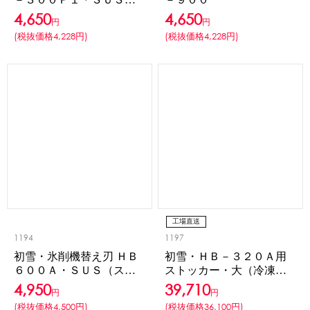
（ステンレスタイプ）
4,650
4,650
円
円
(税抜価格4,228円)
(税抜価格4,228円)
工場直送
1194
1197
初雪・氷削機替え刃 ＨＢ
初雪・ＨＢ－３２０Ａ用
６００Ａ・ＳＵＳ（ステ
ストッカー・大（冷凍フ
ンレスタイプ）
ルーツ用）セット
4,950
39,710
円
円
(税抜価格4,500円)
(税抜価格36,100円)