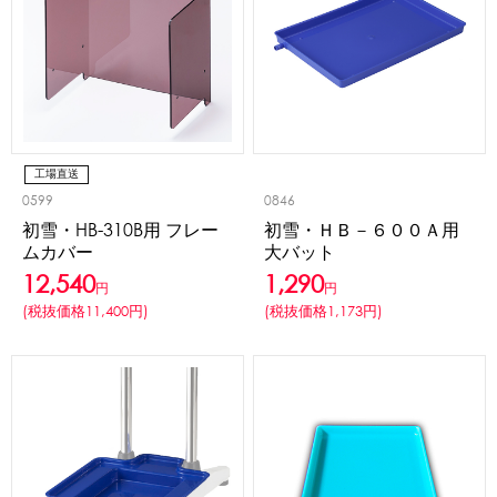
工場直送
0599
0846
初雪・HB-310B用 フレー
初雪・ＨＢ－６００Ａ用
ムカバー
大バット
12,540
1,290
円
円
(税抜価格11,400円)
(税抜価格1,173円)