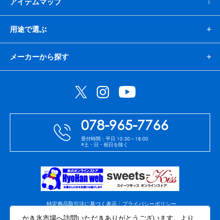
アイテムマップ
用途で選ぶ
メーカーから探す
078-965-7766
受付時間：平日 10:30～18:00
※土・日・祝日を除く
特定商品取引法に基づく表示
プライバシーポリシー
免責事項
会社案内
サイトマップ
かき氷市場へ訪問いただきありがとうございます。より