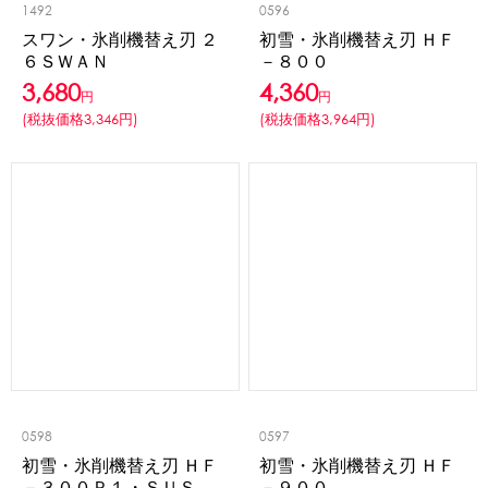
1492
0596
スワン・氷削機替え刃 ２
初雪・氷削機替え刃 ＨＦ
６ＳＷＡＮ
－８００
3,680
4,360
円
円
(税抜価格3,346円)
(税抜価格3,964円)
0598
0597
初雪・氷削機替え刃 ＨＦ
初雪・氷削機替え刃 ＨＦ
－３００Ｐ１・ＳＵＳ
－９００