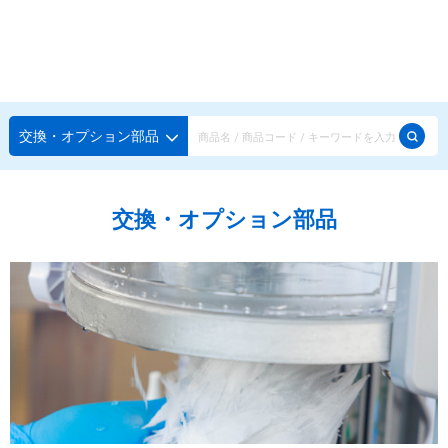
種類から探す
メーカー・ブランドで選ぶ
種類から探す
交換・オプション部品
かき氷専用シロップ
探す
交換・オプション部品
果汁入りや厳選素材
天然着色の自然派シロップ
種類から探す
スタンダードシロップ
用途で選ぶ
蜜・シロップ
メーカー・ブランドで選ぶ
和風甘味シロップ
いろいろ使える汎用シロップ
生感覚の冷凍シロップ
ハーブシロップ
ピックアップ商品
かき氷にもドリンクにも
ガムシロップ
水あめ
その他のシロップ