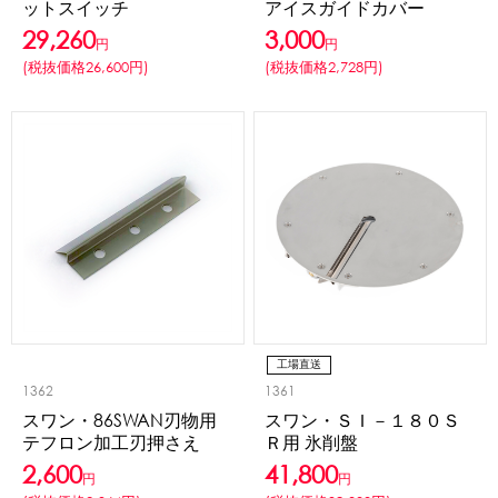
ットスイッチ
アイスガイドカバー
29,260
3,000
円
円
かき氷セット
CLOSE
(税抜価格26,600円)
(税抜価格2,728円)
かき氷イベントセット
カップ・スプーン
紙カップ
プラスチックカップ
発泡スチロールカップ
ボウル型カップ
フラワーカップ
コップ型カップ
スプーン
スプーンストロー
フローズンドリンク材料
工場直送
1362
1361
シロップ
冷凍フルーツ
ドリンクカップ・ストロー
スワン・86SWAN刃物用
スワン・ＳＩ－１８０Ｓ
ブレンダー・ミキサー
テフロン加工刃押さえ
Ｒ用 氷削盤
2,600
41,800
円
円
備品