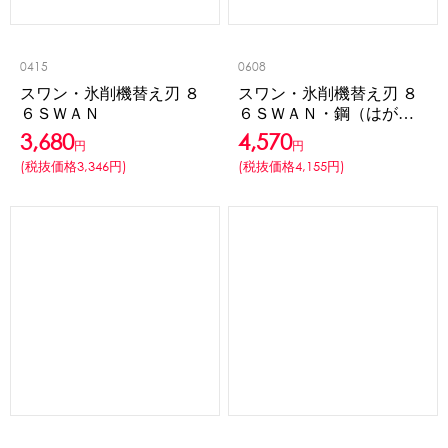
0415
0608
スワン・氷削機替え刃 ８
スワン・氷削機替え刃 ８
６ＳＷＡＮ
６ＳＷＡＮ・鋼（はが
ね）
3,680
4,570
円
円
(税抜価格3,346円)
(税抜価格4,155円)