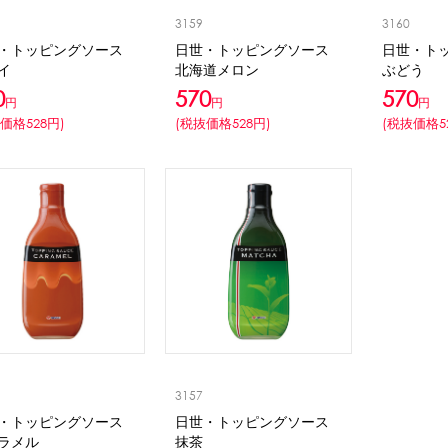
3159
3160
・トッピングソース
日世・トッピングソース
日世・ト
イ
北海道メロン
ぶどう
0
570
570
円
円
円
価格528円)
(税抜価格528円)
(税抜価格5
3157
・トッピングソース
日世・トッピングソース
ラメル
抹茶