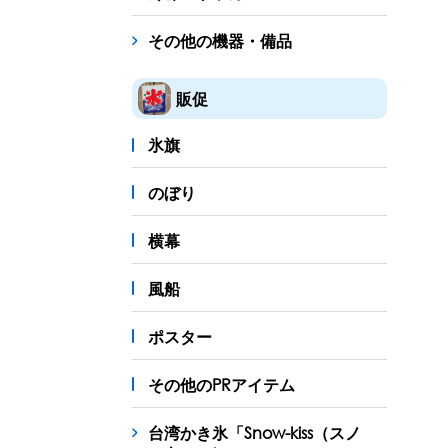
その他の機器・備品
販促
氷旗
のぼり
横幕
風船
ポスター
その他のPRアイテム
台湾かき氷「Snow-kiss（スノ