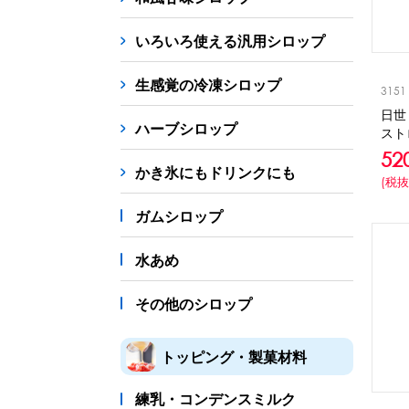
シロップ
冷凍フルーツ
ドリンクカップ・スト
いろいろ使える汎用シロップ
備品
生感覚の冷凍シロップ
3151
蜜かけシャワー・レードル
詰め替え容器
冷凍
日世
ハーブシロップ
スト
販促
52
氷旗
のぼり
横幕
風船
ポスター
かき氷にもドリンクにも
(税抜
かき氷書籍
ガムシロップ
かき氷コレクション
水あめ
その他のシロップ
トッピング・製菓材料
練乳・コンデンスミルク