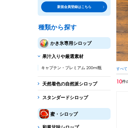
トッピング・製菓材料
専門店の副材料に
新規会員登録はこちら
練乳・コンデンスミルク
シロップ
トッピング
あずき・餡
製菓材料
テイクア
冷凍フル
その他のトッピング材料
ドリンクメニューに
種類から探す
かき氷機
フローズンドリンク
スムージー
ノンアルドリ
かき氷専用シロップ
ブロックアイススライサー
キューブアイススライサ
果汁入りや厳選素材
台湾かき氷
フレーバー氷（味つきの氷）
キャプテン・プレミアム 200ml瓶
すべて
かき氷セット
10
件
天然着色の自然派シロップ
かき氷イベントセット
スタンダードシロップ
カップ・スプーン
紙カップ
プラスチックカップ
発泡スチロール
蜜・シロップ
フローズンドリンク材料
和風甘味シロップ