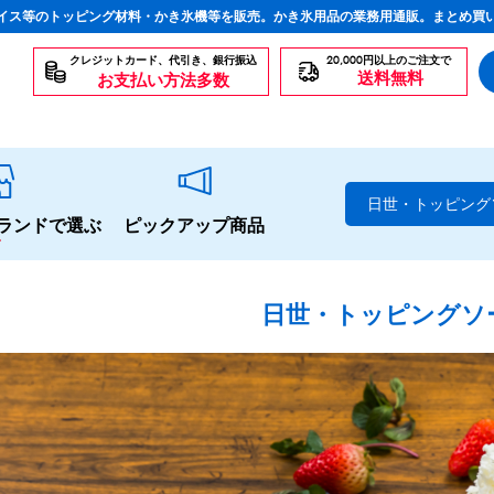
イス等のトッピング材料・かき氷機等を販売。かき氷用品の業務用通販。まとめ買
クレジットカード、代引き、銀行振込
20,000円以上のご注文で
送料無料
お支払い方法多数
日世・トッピング
ランドで選ぶ
ピックアップ商品
日世・トッピングソ
スタンダードシロップ
生感覚の冷凍シロップ
ハーブシロップ
かき氷にもドリンクにも