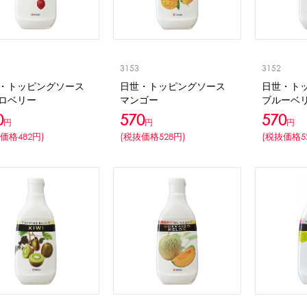
CLOSE
ロー
ブレンダー・ミキサー
3153
3152
ストッカー
その他の機器・備品
・トッピングソース
日世・トッピングソース
日世・ト
ロベリー
マンゴー
ブルーベ
0
570
570
円
円
円
その他のPRアイテム
台湾かき氷「Snow-kiss（スノーキッス）」
価格482円)
(税抜価格528円)
(税抜価格5
CLOSE