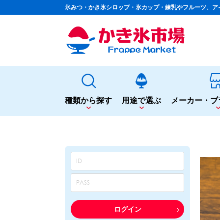
氷みつ・かき氷シロップ・氷カップ・練乳やフルーツ、ア
種類から探す
用途で選ぶ
メーカー・ブ
種類から探す
用途で選ぶ
かき氷専用シロップ
夏まつりや夜店に
果汁入りや厳選素材
シロップ
カップ・スプーン
天然着色の自然派シロップ
トッピング
蜜・シロップ
飲食店のサイドメニューに
和風甘味シロップ
シロップ
トッピング
いろいろ使える汎用シロップ
テイクアウト
ログイン