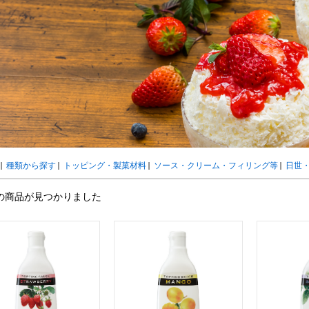
ウト
ーツ
アイスクリーム
白玉もち・わらび餅
ソース・クリーム・フィ
ンク
ー
カートリッジシェイバー
家庭用かき氷機
刃物・替刃
オプ
CLOSE
|
種類から探す
|
トッピング・製菓材料
|
ソース・クリーム・フィリング等
|
日世
の商品が見つかりました
カップ
ボウル型カップ
フラワーカップ
コップ型カップ
スプ