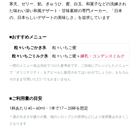
寒天、ゼリー、餡、ぎゅうひ、蜜、白玉、和菓子などの洗練され
た味わい深い和風デザート・甘味素材の専門メーカー。「日本
の、日本らしいデザートの美味しさ」を追求しています
■おすすめメニュー
粒々いちごかき氷
粒々いちご蜜
粒々いちごミルク氷
粒々いちご蜜＋
練乳・コンデンスミルク
一部のメニュー名は当社でつけた参考名です。ご自由にアレンジしたメニュー
で「オリジナリティ」をアピールし販売されてはいかがでしょうか。もちろん
そのまま引用いただいてもかまいません
■ご利用量の目安
1杯あたり40～60ml・1本で17～25杯を想定
＊器の大きさや盛りの量、他のシロップとの併用などにより使用量は大きくこ
となります