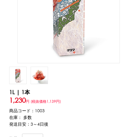
アカウント・設定
トッピング・製菓材料
会員登録内容変更
練乳・コンデンスミルク
あずき・餡
冷凍フルーツ
その他
アイスクリーム
白玉もち・わらび餅
ソース・クリーム・フィリング等
ピューレ・ペースト
当サイトについて
その他のトッピング材料
会社概要
かき氷機
特定商取引に関する法律に基づく表記
ブロックアイススライサー
キューブアイススライサー
1L | 1本
カートリッジシェイバー
家庭用かき氷機
刃物・替刃
1,230
円
(税抜価格1,139円)
プライバシーポリシー
オプション
商品コード：1003
在庫： 多数
台湾かき氷
利用規約
発送目安：3～4日後
フレーバー氷（味つきの氷）