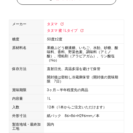
蜜かけシャワー・レードル
詰め替え容器
冷凍ストッカー
その他の機器・備品
メーカー
タヌマ
タヌマ 蜜 1Lタイプ
販促
糖度
50度±2度
原材料名
果糖ぶどう糖液糖、いちご、水飴、砂糖、酸
氷旗
のぼり
横幕
風船
ポスター
味料、香料、野菜色素、調味料（アミノ
酸）、増粘剤（アラビアガム）、リン酸塩
その他のPRアイテム
（Na）
台湾かき氷「Snow-kiss（スノーキッス）」
保存方法
直射日光、高温多湿を避けて保管
開封後は密栓し冷蔵庫保管（開封後の賞味期
限 7日）
かき氷書籍
賞味期限
3ヶ月～半年程度先の商品
かき氷コレクション
内容量
1L
入数
12本（1本からご注文いただけます）
外形寸法
紙パック 86×86×H296mm／本
CLOSE
製造地域・最終加
国内
工地