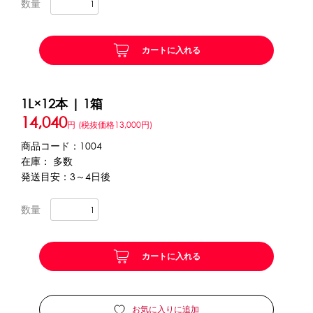
数量
かき氷セット
CLOSE
カートに入れる
かき氷イベントセット
1L×12本 | 1箱
カップ・スプーン
14,040
円
(税抜価格13,000円)
紙カップ
プラスチックカップ
発泡スチロールカップ
商品コード：1004
ボウル型カップ
フラワーカップ
コップ型カップ
在庫： 多数
発送目安：3～4日後
スプーン
スプーンストロー
数量
フローズンドリンク材料
シロップ
冷凍フルーツ
ドリンクカップ・ストロー
カートに入れる
ブレンダー・ミキサー
備品
お気に入りに追加