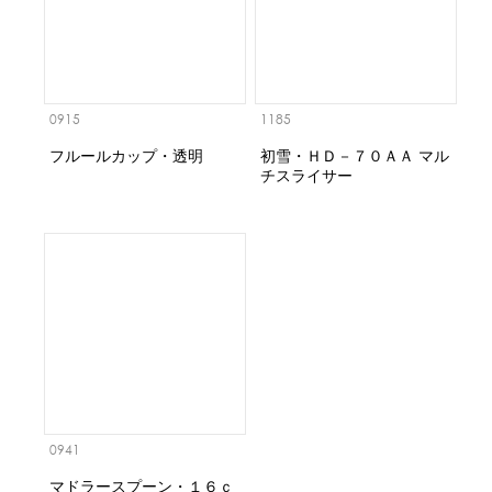
0915
1185
フルールカップ・透明
初雪・ＨＤ－７０ＡＡ マル
チスライサー
0941
マドラースプーン・１６ｃ