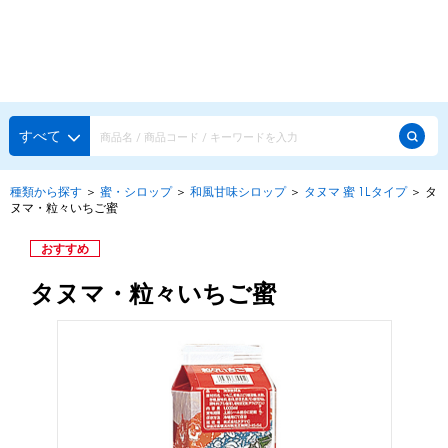
種類から探す
メーカー・ブランドで選ぶ
種類から探す
すべて
かき氷専用シロップ
探す
種類から探す
＞
蜜・シロップ
＞
和風甘味シロップ
＞
タヌマ 蜜 1Lタイプ
＞
タ
ヌマ・粒々いちご蜜
果汁入りや厳選素材
天然着色の自然派シロップ
種類から探す
おすすめ
スタンダードシロップ
タヌマ・粒々いちご蜜
用途で選ぶ
蜜・シロップ
メーカー・ブランドで選ぶ
和風甘味シロップ
いろいろ使える汎用シロップ
生感覚の冷凍シロップ
ハーブシロップ
ピックアップ商品
かき氷にもドリンクにも
ガムシロップ
水あめ
その他のシロップ