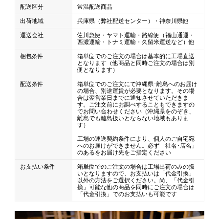
配送区分
常温配送商品
出荷地域
兵庫県（弊社配送センター）・神奈川県他
運送会社
佐川急便・ヤマト運輸・路線便（福山通運・
西濃運輸・トナミ運輸・久留米運送など）他
梱包条件
箱単位でのご注文の場合は基本的に工場直送
となります（他商品と同時ご注文の場合は別
便となります）
配送条件
箱単位でのご注文にて沖縄県･離島へのお届け
の場合、別途運賃が必要となります。その場
合は翌営業日までに通知させていただきま
す。ご注文前にお調べすることもできますの
でお問い合わせください（沖縄県をのぞき、
離島でも離島扱いとならない地域もありま
す）
工場の運送契約条件により、個人のご自宅宛
へのお届けができません。必ず「社名･店名」
のあるをお届け先をご指定ください
お支払い条件
箱単位でのご注文の場合は工場出荷のみの扱
いとなりますので、お支払いは「代金引換」
以外の方法をご選択ください。尚、「代金引
換」可能な他の商品を同時にご注文の場合は
「代金引換」でのお支払いも可能です