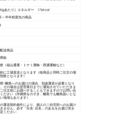
00gあたり］エネルギー 176kcal
月～半年程度先の商品
g
本
内
温配送商品
形県他
線便（福山通運・トナミ運輸・西濃運輸など）
本的に工場直送となります（他商品と同時ご注文の場
は別便となります）
県･離島へのお届けの場合、別途運賃が必要となり
す。その場合は翌営業日までに通知させていただきま
。ご注文前にお調べすることもできますのでお問い合
せください（沖縄県をのぞき、離島でも離島扱いとな
ない地域もあります）
場の運送契約条件により、個人のご自宅宛へのお届け
きません。必ず「社名･店名」のあるをお届け先を
指定ください