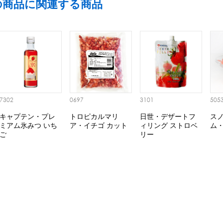
の商品に関連する商品
7302
0697
3101
505
キャプテン・プレ
トロピカルマリ
日世・デザートフ
ス
ミアム氷みつ いち
ア・イチゴ カット
ィリング ストロベ
ム
ご
リー