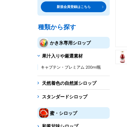
トッピング・製菓材料
専門店の副材料に
新規会員登録はこちら
練乳・コンデンスミルク
シロップ
トッピング
あずき・餡
製菓材料
テイクア
冷凍フル
その他のトッピング材料
ドリンクメニューに
種類から探す
かき氷機
フローズンドリンク
スムージー
ノンアルドリ
かき氷専用シロップ
ブロックアイススライサー
キューブアイススライサ
果汁入りや厳選素材
台湾かき氷
フレーバー氷（味つきの氷）
キャプテン・プレミアム 200ml瓶
かき氷セット
天然着色の自然派シロップ
かき氷イベントセット
スタンダードシロップ
カップ・スプーン
紙カップ
プラスチックカップ
発泡スチロール
蜜・シロップ
フローズンドリンク材料
和風甘味シロップ