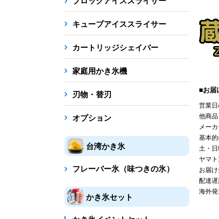
ブロックアイススライサー
キューブアイススライサー
カートリッジシェイバー
家庭用かき氷機
■お届
刃物・替刃
営業日
他商品
オプション
メーカ
基本的
台湾かき氷
土・日
ヤマト
フレーバー氷（味つきの氷）
お届け
配達遅
海外発
かき氷セット