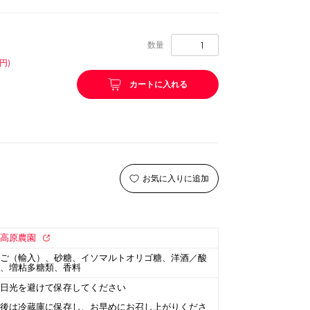
リング等
ピューレ・ペースト
数量
円)
カートに入れる
ション
お気に入りに追加
王高原農園
ちご（輸入）、砂糖、イソマルトオリゴ糖、洋酒／酸
料、増粘多糖類、香料
ーン
スプーンストロー
射日光を避けて保存してください
封後は冷蔵庫に保存し、お早めにお召し上がりくださ