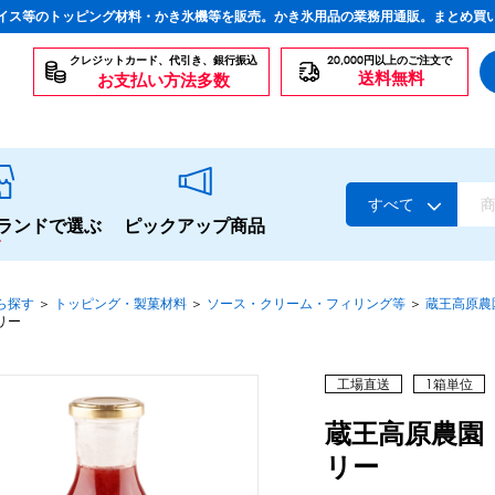
イス等のトッピング材料・かき氷機等を販売。かき氷用品の業務用通販。まとめ買
クレジットカード、代引き、銀行振込
20,000円以上のご注文で
送料無料
お支払い方法多数
すべて
ランドで選ぶ
ピックアップ商品
ら探す
＞
トッピング・製菓材料
＞
ソース・クリーム・フィリング等
＞
蔵王高原農
リー
スタンダードシロップ
工場直送
1箱単位
蔵王高原農園
生感覚の冷凍シロップ
ハーブシロップ
かき氷にもドリンクにも
リー