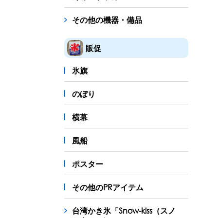
その他の機器・備品
販促
氷旗
のぼり
横幕
風船
ポスター
その他のPRアイテム
台湾かき氷「Snow-kiss（スノ