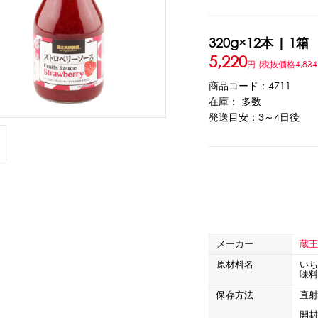
ウト
ーツ
アイスクリーム
白玉もち・わらび餅
ソース・クリーム・フィ
320g×12本 | 1箱
5,220
円
(税抜価格4,834
商品コード：4711
ンク
在庫： 多数
ー
カートリッジシェイバー
家庭用かき氷機
刃物・替刃
オプ
発送目安：3～4日後
CLOSE
メーカー
蔵
原材料名
い
味
カップ
ボウル型カップ
フラワーカップ
コップ型カップ
スプ
保存方法
直
開