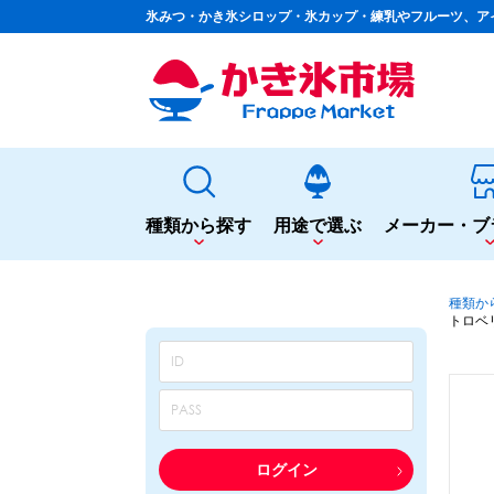
氷みつ・かき氷シロップ・氷カップ・練乳やフルーツ、ア
種類から探す
用途で選ぶ
メーカー・ブ
種類から探す
用途で選ぶ
種類か
トロベ
かき氷専用シロップ
夏まつりや夜店に
果汁入りや厳選素材
シロップ
カップ・スプーン
天然着色の自然派シロップ
トッピング
蜜・シロップ
飲食店のサイドメニューに
和風甘味シロップ
シロップ
トッピング
いろいろ使える汎用シロップ
テイクアウト
ログイン