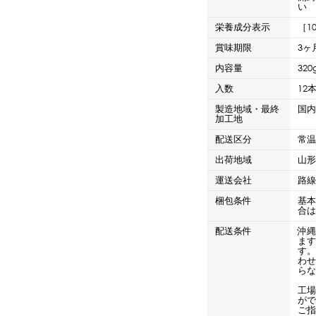
CLOSE
い
ロー
ブレンダー・ミキサー
栄養成分表示
［1
賞味期限
3ヶ
内容量
320
ストッカー
その他の機器・備品
入数
12
製造地域・最終
国
加工地
その他のPRアイテム
台湾かき氷「Snow-kiss（スノーキッス）」
配送区分
常
出荷地域
山
運送会社
路
梱包条件
基
合
CLOSE
配送条件
沖縄
ま
す
わ
ら
工
がで
ご