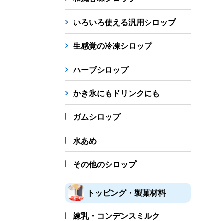
シロップ
冷凍フルーツ
ドリンクカップ・スト
いろいろ使える汎用シロップ
備品
生感覚の冷凍シロップ
蜜かけシャワー・レードル
詰め替え容器
冷凍
ハーブシロップ
販促
氷旗
のぼり
横幕
風船
ポスター
かき氷にもドリンクにも
かき氷書籍
ガムシロップ
かき氷コレクション
水あめ
その他のシロップ
トッピング・製菓材料
練乳・コンデンスミルク