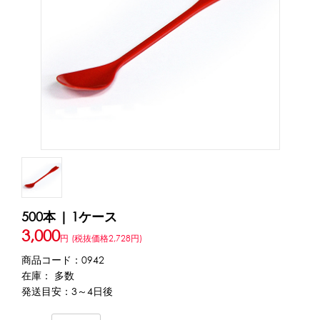
アカウント・設定
トッピング・製菓材料
会員登録内容変更
練乳・コンデンスミルク
あずき・餡
冷凍フルーツ
その他
アイスクリーム
白玉もち・わらび餅
ソース・クリーム・フィリング等
ピューレ・ペースト
当サイトについて
その他のトッピング材料
会社概要
かき氷機
特定商取引に関する法律に基づく表記
ブロックアイススライサー
キューブアイススライサー
500本 | 1ケース
カートリッジシェイバー
家庭用かき氷機
刃物・替刃
3,000
プライバシーポリシー
円
(税抜価格2,728円)
オプション
商品コード：0942
在庫： 多数
台湾かき氷
利用規約
発送目安：3～4日後
フレーバー氷（味つきの氷）