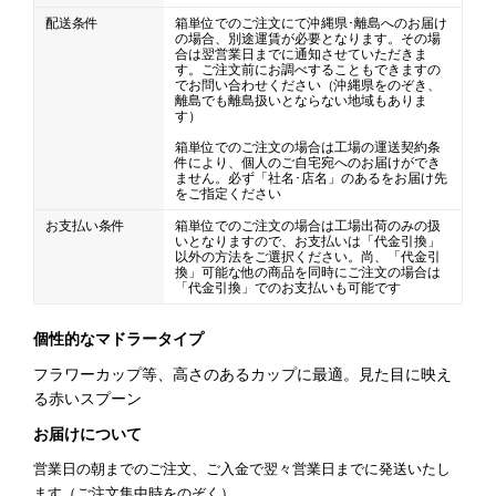
配送条件
箱単位でのご注文にて沖縄県･離島へのお届け
の場合、別途運賃が必要となります。その場
合は翌営業日までに通知させていただきま
す。ご注文前にお調べすることもできますの
でお問い合わせください（沖縄県をのぞき、
離島でも離島扱いとならない地域もありま
す）
箱単位でのご注文の場合は工場の運送契約条
件により、個人のご自宅宛へのお届けができ
ません。必ず「社名･店名」のあるをお届け先
をご指定ください
お支払い条件
箱単位でのご注文の場合は工場出荷のみの扱
いとなりますので、お支払いは「代金引換」
以外の方法をご選択ください。尚、「代金引
換」可能な他の商品を同時にご注文の場合は
「代金引換」でのお支払いも可能です
個性的なマドラータイプ
フラワーカップ等、高さのあるカップに最適。見た目に映え
る赤いスプーン
お届けについて
営業日の朝までのご注文、ご入金で翌々営業日までに発送いたし
ます（ご注文集中時をのぞく）