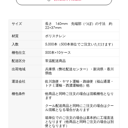
蜜かけシャワー・レードル
詰め替え容器
冷凍ストッカー
その他の機器・備品
サイズ
長さ 160mm 先端部（つぼ）の寸法 約
22×37mm
販促
材質
ポリスチレン
入数
5,000本（500本単位でご注文いただけます）
氷旗
のぼり
横幕
風船
ポスター
梱包仕立
500本×10ケース
その他のPRアイテム
配送区分
常温配送商品
台湾かき氷「Snow-kiss（スノーキッス）」
出荷地域
兵庫県（弊社配送センター）・新潟県・香川
県他
かき氷書籍
運送会社
佐川急便・ヤマト運輸・路線便（福山通運・
トナミ運輸・西濃運輸他）他
梱包条件
他商品と同時ご注文の場合は混載梱包となり
かき氷コレクション
ます
クール配送商品と同時にご注文の場合はクー
ル混載となる場合があります
CLOSE
箱単位でのご注文の場合は基本的に工場直送
となります（他商品と同時ご注文の場合は別
便となります）