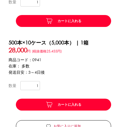
数量
かき氷セット
CLOSE
カートに入れる
かき氷イベントセット
500本×10ケース（5,000本） | 1箱
カップ・スプーン
28,000
円
(税抜価格25,455円)
紙カップ
プラスチックカップ
発泡スチロールカップ
商品コード：0941
ボウル型カップ
フラワーカップ
コップ型カップ
在庫： 多数
スプーン
スプーンストロー
発送目安：3～4日後
数量
フローズンドリンク材料
シロップ
冷凍フルーツ
ドリンクカップ・ストロー
カートに入れる
ブレンダー・ミキサー
備品
お気に入りに追加