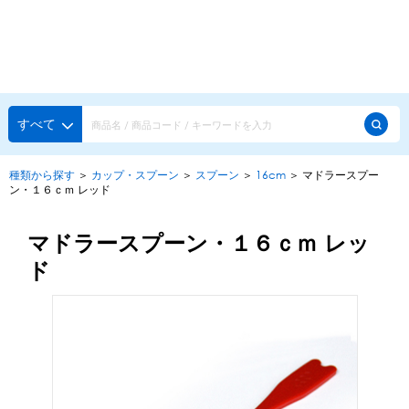
種類から探す
メーカー・ブランドで選ぶ
種類から探す
すべて
かき氷専用シロップ
探す
種類から探す
＞
カップ・スプーン
＞
スプーン
＞
16cm
＞
マドラースプー
ン・１６ｃｍ レッド
果汁入りや厳選素材
天然着色の自然派シロップ
種類から探す
スタンダードシロップ
マドラースプーン・１６ｃｍ レッ
用途で選ぶ
ド
蜜・シロップ
メーカー・ブランドで選ぶ
和風甘味シロップ
いろいろ使える汎用シロップ
生感覚の冷凍シロップ
ハーブシロップ
ピックアップ商品
かき氷にもドリンクにも
ガムシロップ
水あめ
その他のシロップ