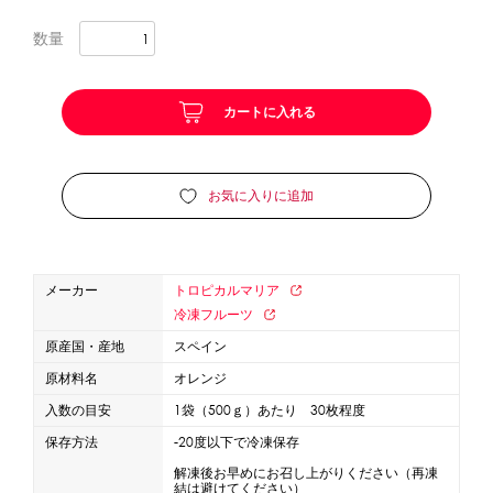
数量
かき氷セット
CLOSE
かき氷イベントセット
カートに入れる
カップ・スプーン
お気に入りに追加
紙カップ
プラスチックカップ
発泡スチロールカップ
ボウル型カップ
フラワーカップ
コップ型カップ
スプーン
スプーンストロー
メーカー
トロピカルマリア
冷凍フルーツ
フローズンドリンク材料
原産国・産地
スペイン
原材料名
オレンジ
シロップ
冷凍フルーツ
ドリンクカップ・ストロー
入数の目安
1袋（500ｇ）あたり 30枚程度
ブレンダー・ミキサー
保存方法
-20度以下で冷凍保存
解凍後お早めにお召し上がりください（再凍
備品
結は避けてください）