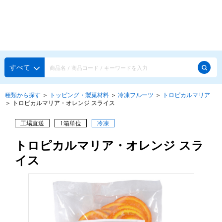
種類から探す
メーカー・ブランドで選ぶ
種類から探す
すべて
かき氷専用シロップ
探す
種類から探す
＞
トッピング・製菓材料
＞
冷凍フルーツ
＞
トロピカルマリア
＞
トロピカルマリア・オレンジ スライス
果汁入りや厳選素材
天然着色の自然派シロップ
種類から探す
工場直送
1箱単位
冷凍
スタンダードシロップ
トロピカルマリア・オレンジ スラ
用途で選ぶ
蜜・シロップ
イス
メーカー・ブランドで選ぶ
和風甘味シロップ
いろいろ使える汎用シロップ
生感覚の冷凍シロップ
ハーブシロップ
ピックアップ商品
かき氷にもドリンクにも
ガムシロップ
水あめ
その他のシロップ