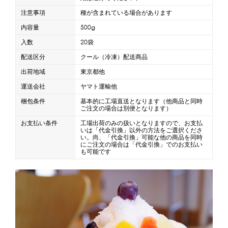
注意事項
種が含まれている場合があります
蜜かけシャワー・レードル
詰め替え容器
内容量
500g
冷凍ストッカー
その他の機器・備品
入数
20袋
配送区分
クール（冷凍）配送商品
販促
出荷地域
東京都他
氷旗
のぼり
横幕
風船
ポスター
運送会社
ヤマト運輸他
その他のPRアイテム
梱包条件
基本的に工場直送となります（他商品と同時
ご注文の場合は別便となります）
台湾かき氷「Snow-kiss（スノーキッス）」
お支払い条件
工場出荷のみの扱いとなりますので、お支払
いは「代金引換」以外の方法をご選択くださ
い。尚、「代金引換」可能な他の商品を同時
かき氷書籍
にご注文の場合は「代金引換」でのお支払い
も可能です
かき氷コレクション
CLOSE