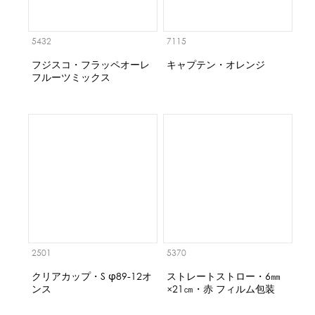
5432
7115
フジスコ・フラッペオーレ
キャプテン・オレンジ
フルーツミックス
2501
5370
クリアカップ・S φ89-12オ
ストレートストロー・6㎜
ンス
×21㎝・赤 フィルム包装