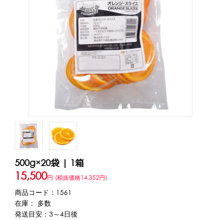
アカウント・設定
トッピング・製菓材料
会員登録内容変更
練乳・コンデンスミルク
あずき・餡
冷凍フルーツ
その他
アイスクリーム
白玉もち・わらび餅
ソース・クリーム・フィリング等
ピューレ・ペースト
当サイトについて
その他のトッピング材料
会社概要
かき氷機
特定商取引に関する法律に基づく表記
ブロックアイススライサー
キューブアイススライサー
カートリッジシェイバー
家庭用かき氷機
刃物・替刃
500g×20袋 | 1箱
プライバシーポリシー
オプション
15,500
円
(税抜価格14,352円)
商品コード：1561
台湾かき氷
利用規約
在庫： 多数
発送目安：3～4日後
フレーバー氷（味つきの氷）