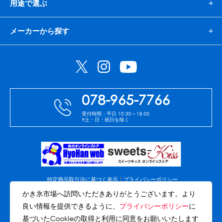
用途で選ぶ
蜜かけシャワー・レードル
詰め替え容器
メーカーから探す
冷凍ストッカー
その他の機器・備品
販促
氷旗
のぼり
横幕
風船
ポスター
078-965-7766
その他のPRアイテム
台湾かき氷「Snow-kiss（スノーキッス）」
受付時間：平日 10:30～18:00
※土・日・祝日を除く
かき氷書籍
かき氷コレクション
特定商品取引法に基づく表示
プライバシーポリシー
免責事項
会社案内
サイトマップ
かき氷市場へ訪問いただきありがとうございます。より
CLOSE
良い情報を提供できるように、
プライバシーポリシー
に
(C)Copyright Akashi-Hyohan co.,ltd. All rights reserved.
基づいたCookieの取得と利用に同意をお願いいたします