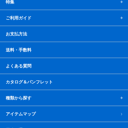
特集
かき氷セット
CLOSE
ご利用ガイド
かき氷イベントセット
お支払方法
カップ・スプーン
送料・手数料
紙カップ
プラスチックカップ
発泡スチロールカップ
ボウル型カップ
フラワーカップ
コップ型カップ
よくある質問
スプーン
スプーンストロー
カタログ＆パンフレット
フローズンドリンク材料
種類から探す
シロップ
冷凍フルーツ
ドリンクカップ・ストロー
ブレンダー・ミキサー
アイテムマップ
備品