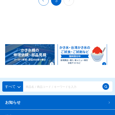
5
アカウント・設定
トッピング・製菓材料
会員登録内容変更
練乳・コンデンスミルク
あずき・餡
冷凍フルーツ
その他
アイスクリーム
白玉もち・わらび餅
ソース・クリーム・フィリング等
ピューレ・ペースト
当サイトについて
その他のトッピング材料
会社概要
かき氷機
特定商取引に関する法律に基づく表記
ブロックアイススライサー
キューブアイススライサー
カートリッジシェイバー
家庭用かき氷機
刃物・替刃
プライバシーポリシー
オプション
すべて
台湾かき氷
利用規約
お知らせ
フレーバー氷（味つきの氷）