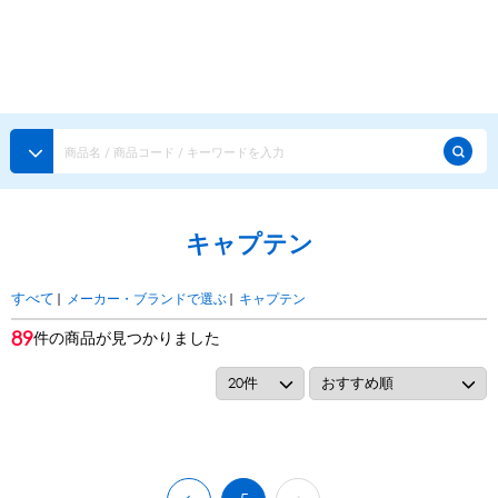
種類から探す
メーカー・ブランドで選ぶ
種類から探す
かき氷専用シロップ
探す
キャプテン
果汁入りや厳選素材
天然着色の自然派シロップ
種類から探す
スタンダードシロップ
|
メーカー・ブランドで選ぶ
|
キャプテン
すべて
用途で選ぶ
89
件の商品が見つかりました
蜜・シロップ
メーカー・ブランドで選ぶ
和風甘味シロップ
いろいろ使える汎用シロップ
生感覚の冷凍シロップ
ハーブシロップ
ピックアップ商品
かき氷にもドリンクにも
ガムシロップ
水あめ
その他のシロップ