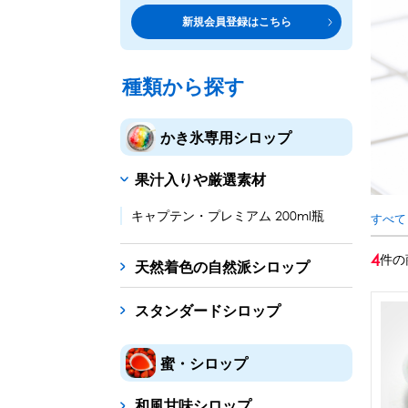
トッピング・製菓材料
専門店の副材料に
新規会員登録はこちら
練乳・コンデンスミルク
シロップ
トッピング
あずき・餡
製菓材料
テイクア
冷凍フル
その他のトッピング材料
ドリンクメニューに
種類から探す
かき氷機
フローズンドリンク
スムージー
ノンアルドリ
かき氷専用シロップ
ブロックアイススライサー
キューブアイススライサ
果汁入りや厳選素材
台湾かき氷
フレーバー氷（味つきの氷）
キャプテン・プレミアム 200ml瓶
すべて
かき氷セット
4
件の
天然着色の自然派シロップ
かき氷イベントセット
スタンダードシロップ
カップ・スプーン
紙カップ
プラスチックカップ
発泡スチロール
蜜・シロップ
フローズンドリンク材料
和風甘味シロップ