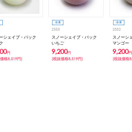
CLOSE
ロー
ブレンダー・ミキサー
冷凍
冷凍
2553
2552
ストッカー
その他の機器・備品
ーシェイブ・パック
スノーシェイブ・パック
スノーシ
ク
いちご
マンゴー
200
9,200
9,200
円
円
円
その他のPRアイテム
台湾かき氷「Snow-kiss（スノーキッス）」
価格8,519円)
(税抜価格8,519円)
(税抜価格8,
CLOSE