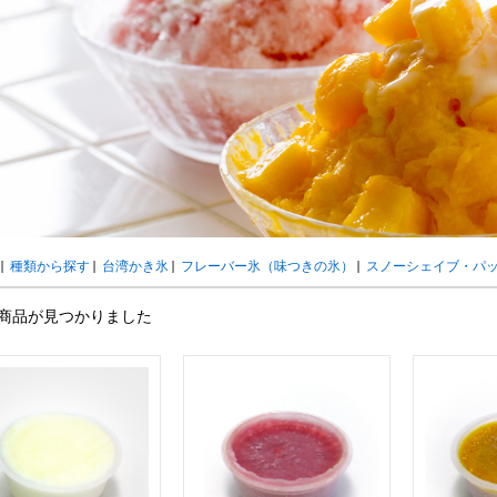
ウト
ーツ
アイスクリーム
白玉もち・わらび餅
ソース・クリーム・フィ
ンク
ー
カートリッジシェイバー
家庭用かき氷機
刃物・替刃
オプ
CLOSE
|
種類から探す
|
台湾かき氷
|
フレーバー氷（味つきの氷）
|
スノーシェイブ・パ
商品が見つかりました
カップ
ボウル型カップ
フラワーカップ
コップ型カップ
スプ