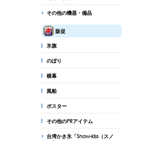
その他の機器・備品
販促
氷旗
のぼり
横幕
風船
ポスター
その他のPRアイテム
台湾かき氷「Snow-kiss（スノ