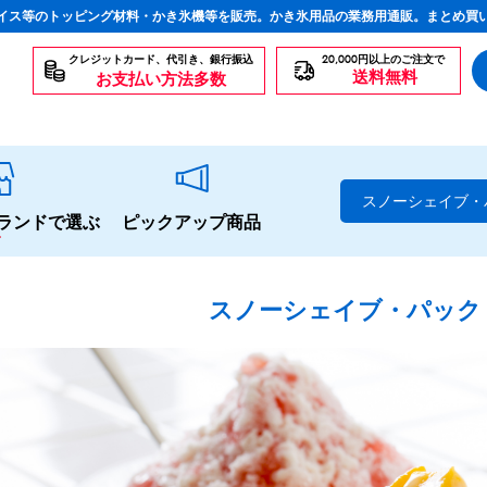
イス等のトッピング材料・かき氷機等を販売。かき氷用品の業務用通販。まとめ買
クレジットカード、代引き、銀行振込
20,000円以上のご注文で
送料無料
お支払い方法多数
スノーシェイブ・
ランドで選ぶ
ピックアップ商品
スノーシェイブ・パック
スタンダードシロップ
生感覚の冷凍シロップ
ハーブシロップ
かき氷にもドリンクにも