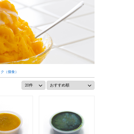
リング等
ピューレ・ペースト
ション
ック（個食）
ーン
スプーンストロー