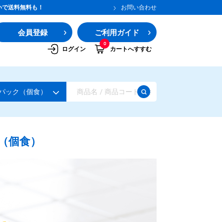
いで送料無料も！
お問い合わせ
会員登録
ご利用ガイド
0
ログイン
カートへすすむ
パック（個食）
（個食）
ガムシロップ
水あめ
その他のシロップ