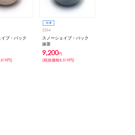
冷凍
2554
ェイブ・パック
スノーシェイブ・パック
抹茶
9,200
円
519円)
(税抜価格8,519円)