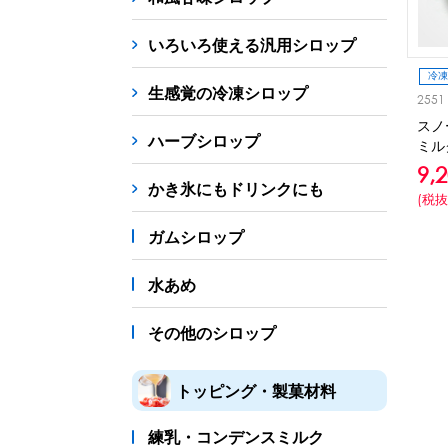
シロップ
冷凍フルーツ
ドリンクカップ・スト
いろいろ使える汎用シロップ
備品
冷凍
生感覚の冷凍シロップ
2551
蜜かけシャワー・レードル
詰め替え容器
冷凍
スノ
ハーブシロップ
ミル
販促
9,
氷旗
のぼり
横幕
風船
ポスター
かき氷にもドリンクにも
(税抜
かき氷書籍
ガムシロップ
かき氷コレクション
水あめ
その他のシロップ
トッピング・製菓材料
練乳・コンデンスミルク