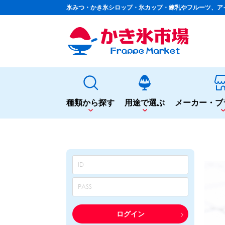
氷みつ・かき氷シロップ・氷カップ・練乳やフルーツ、ア
種類から探す
用途で選ぶ
メーカー・ブ
種類から探す
用途で選ぶ
かき氷専用シロップ
夏まつりや夜店に
果汁入りや厳選素材
シロップ
カップ・スプーン
天然着色の自然派シロップ
トッピング
蜜・シロップ
飲食店のサイドメニューに
和風甘味シロップ
シロップ
トッピング
いろいろ使える汎用シロップ
テイクアウト
ログイン