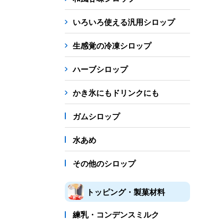
シロップ
冷凍フルーツ
ドリンクカップ・スト
いろいろ使える汎用シロップ
備品
生感覚の冷凍シロップ
蜜かけシャワー・レードル
詰め替え容器
冷凍
ハーブシロップ
販促
氷旗
のぼり
横幕
風船
ポスター
かき氷にもドリンクにも
かき氷書籍
ガムシロップ
かき氷コレクション
水あめ
その他のシロップ
トッピング・製菓材料
練乳・コンデンスミルク