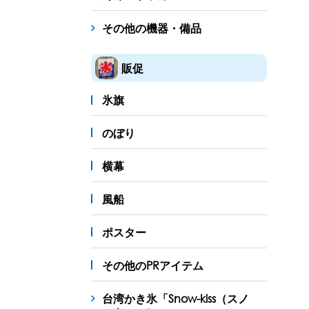
その他の機器・備品
販促
氷旗
のぼり
横幕
風船
ポスター
その他のPRアイテム
台湾かき氷「Snow-kiss（スノ