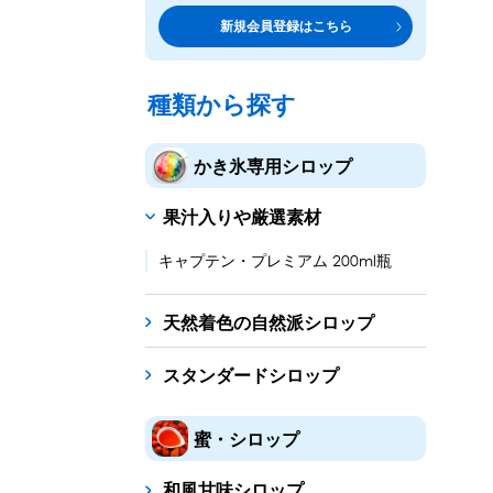
トッピング・製菓材料
専門店の副材料に
新規会員登録はこちら
練乳・コンデンスミルク
シロップ
トッピング
あずき・餡
製菓材料
テイクア
冷凍フル
その他のトッピング材料
ドリンクメニューに
種類から探す
かき氷機
フローズンドリンク
スムージー
ノンアルドリ
かき氷専用シロップ
ブロックアイススライサー
キューブアイススライサ
果汁入りや厳選素材
台湾かき氷
フレーバー氷（味つきの氷）
キャプテン・プレミアム 200ml瓶
かき氷セット
天然着色の自然派シロップ
かき氷イベントセット
スタンダードシロップ
カップ・スプーン
紙カップ
プラスチックカップ
発泡スチロール
蜜・シロップ
フローズンドリンク材料
和風甘味シロップ