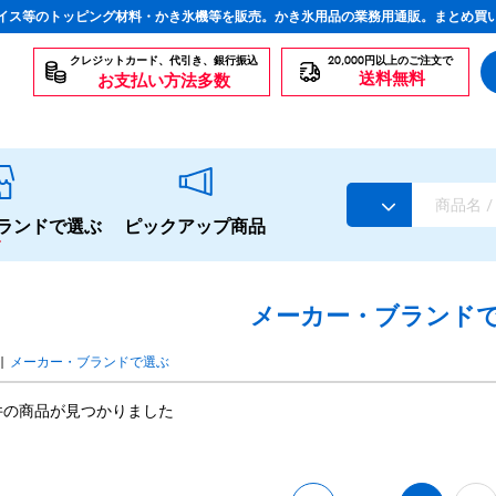
イス等のトッピング材料・かき氷機等を販売。かき氷用品の業務用通販。まとめ買
クレジットカード、代引き、銀行振込
20,000円以上のご注文で
送料無料
お支払い方法多数
ランドで選ぶ
ピックアップ商品
メーカー・ブランド
|
メーカー・ブランドで選ぶ
スタンダードシロップ
件の商品が見つかりました
生感覚の冷凍シロップ
ハーブシロップ
かき氷にもドリンクにも