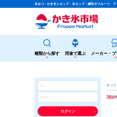
氷みつ・かき氷シロップ・氷カップ・練乳やフルーツ、ア
種類から探す
用途で選ぶ
メーカー・ブ
種類から探す
用途で選ぶ
かき氷専用シロップ
夏まつりや夜店に
すべて
果汁入りや厳選素材
シロップ
カップ・スプーン
天然着色の自然派シロップ
トッピング
386
蜜・シロップ
飲食店のサイドメニューに
和風甘味シロップ
シロップ
トッピング
いろいろ使える汎用シロップ
テイクアウト
ログイン