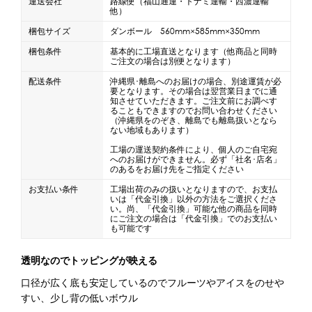
運送会社
路線便（福山通運・トナミ運輸・西濃運輸
他）
蜜かけシャワー・レードル
詰め替え容器
梱包サイズ
ダンボール 560mm×585mm×350mm
冷凍ストッカー
その他の機器・備品
梱包条件
基本的に工場直送となります（他商品と同時
ご注文の場合は別便となります）
配送条件
沖縄県･離島へのお届けの場合、別途運賃が必
販促
要となります。その場合は翌営業日までに通
知させていただきます。ご注文前にお調べす
ることもできますのでお問い合わせください
氷旗
のぼり
横幕
風船
ポスター
（沖縄県をのぞき、離島でも離島扱いとなら
ない地域もあります）
その他のPRアイテム
工場の運送契約条件により、個人のご自宅宛
台湾かき氷「Snow-kiss（スノーキッス）」
へのお届けができません。必ず「社名･店名」
のあるをお届け先をご指定ください
お支払い条件
工場出荷のみの扱いとなりますので、お支払
かき氷書籍
いは「代金引換」以外の方法をご選択くださ
い。尚、「代金引換」可能な他の商品を同時
にご注文の場合は「代金引換」でのお支払い
も可能です
かき氷コレクション
透明なのでトッピングが映える
口径が広く底も安定しているのでフルーツやアイスをのせや
CLOSE
すい、少し背の低いボウル