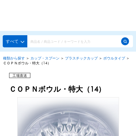
種類から探す
メーカー・ブランドで選ぶ
種類から探す
すべて
かき氷専用シロップ
探す
種類から探す
＞
カップ・スプーン
＞
プラスチックカップ
＞
ボウルタイプ
＞
ＣＯＰＮボウル・特大（14）
果汁入りや厳選素材
天然着色の自然派シロップ
種類から探す
工場直送
スタンダードシロップ
ＣＯＰＮボウル・特大（14）
用途で選ぶ
蜜・シロップ
メーカー・ブランドで選ぶ
和風甘味シロップ
いろいろ使える汎用シロップ
生感覚の冷凍シロップ
ハーブシロップ
ピックアップ商品
かき氷にもドリンクにも
ガムシロップ
水あめ
その他のシロップ