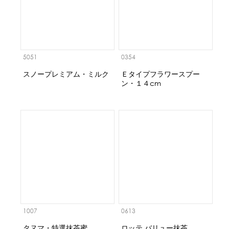
5051
0354
スノープレミアム・ミルク
Ｅタイプフラワースプー
ン・１４cm
1007
0613
タヌマ・特選抹茶蜜
ロッテ バリュー抹茶