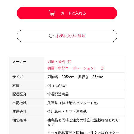
カートに入れる
かき氷セット
CLOSE
かき氷イベントセット
お気に入りに追加
カップ・スプーン
紙カップ
プラスチックカップ
発泡スチロールカップ
メーカー
刃物・替刃
ボウル型カップ
フラワーカップ
コップ型カップ
初雪（中部コーポレーション）
スプーン
スプーンストロー
サイズ
刃物幅 105mm・奥行き 38mm
材質
鋼（はがね）
フローズンドリンク材料
配送区分
常温配送商品
出荷地域
兵庫県（弊社配送センター）他
シロップ
冷凍フルーツ
ドリンクカップ・ストロー
運送会社
佐川急便・ヤマト運輸他
ブレンダー・ミキサー
梱包条件
他商品と同時ご注文の場合は混載梱包となり
ます
備品
クール配送商品と同時にご注文の場合はクー