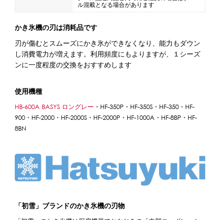
ル混載となる場合があります
蜜かけシャワー・レードル
詰め替え容器
かき氷機の刃は消耗品です
冷凍ストッカー
その他の機器・備品
刃が傷むとスムーズにかき氷ができなくなり、能力もダウン
し消費電力が増えます。利用頻度にもよりますが、１シーズ
販促
ンに一度程度の交換をおすすめします
氷旗
のぼり
横幕
風船
ポスター
使用機種
その他のPRアイテム
HB-600A BASYS ロングレー
・HF-350P・HF-350S・HF-350・HF-
台湾かき氷「Snow-kiss（スノーキッス）」
900・HF-2000・HF-2000S・HF-2000P・HF-1000A・HF-8BP・HF-
8BN
かき氷書籍
かき氷コレクション
CLOSE
「初雪」ブランドのかき氷機の刃物