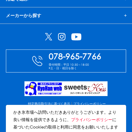
メーカーから探す
078-965-7766
受付時間：平日 10:30～18:00
※土・日・祝日を除く
特定商品取引法に基づく表示
プライバシーポリシー
免責事項
会社案内
サイトマップ
かき氷市場へ訪問いただきありがとうございます。より
良い情報を提供できるように、
プライバシーポリシー
に
(C)Copyright Akashi-Hyohan co.,ltd. All rights reserved.
基づいたCookieの取得と利用に同意をお願いいたします