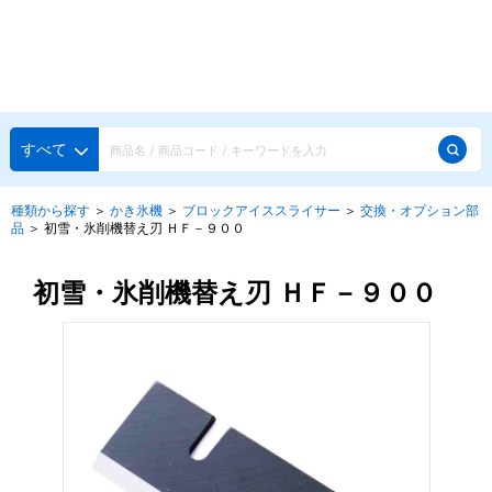
種類から探す
メーカー・ブランドで選ぶ
種類から探す
すべて
かき氷専用シロップ
探す
種類から探す
＞
かき氷機
＞
ブロックアイススライサー
＞
交換・オプション部
品
＞
初雪・氷削機替え刃 ＨＦ－９００
果汁入りや厳選素材
天然着色の自然派シロップ
種類から探す
スタンダードシロップ
初雪・氷削機替え刃 ＨＦ－９００
用途で選ぶ
蜜・シロップ
メーカー・ブランドで選ぶ
和風甘味シロップ
いろいろ使える汎用シロップ
生感覚の冷凍シロップ
ハーブシロップ
ピックアップ商品
かき氷にもドリンクにも
ガムシロップ
水あめ
その他のシロップ