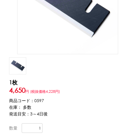
アカウント・設定
トッピング・製菓材料
会員登録内容変更
練乳・コンデンスミルク
あずき・餡
冷凍フルーツ
その他
アイスクリーム
白玉もち・わらび餅
ソース・クリーム・フィリング等
ピューレ・ペースト
当サイトについて
その他のトッピング材料
会社概要
かき氷機
1枚
特定商取引に関する法律に基づく表記
ブロックアイススライサー
キューブアイススライサー
4,650
円
(税抜価格4,228円)
カートリッジシェイバー
家庭用かき氷機
刃物・替刃
商品コード：0597
プライバシーポリシー
オプション
在庫： 多数
発送目安：3～4日後
台湾かき氷
利用規約
数量
フレーバー氷（味つきの氷）