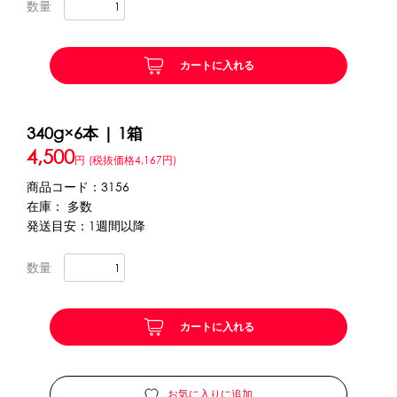
数量
かき氷セット
CLOSE
カートに入れる
かき氷イベントセット
340g×6本 | 1箱
カップ・スプーン
4,500
円
(税抜価格4,167円)
紙カップ
プラスチックカップ
発泡スチロールカップ
商品コード：3156
ボウル型カップ
フラワーカップ
コップ型カップ
在庫： 多数
スプーン
スプーンストロー
発送目安：1週間以降
数量
フローズンドリンク材料
シロップ
冷凍フルーツ
ドリンクカップ・ストロー
カートに入れる
ブレンダー・ミキサー
備品
お気に入りに追加