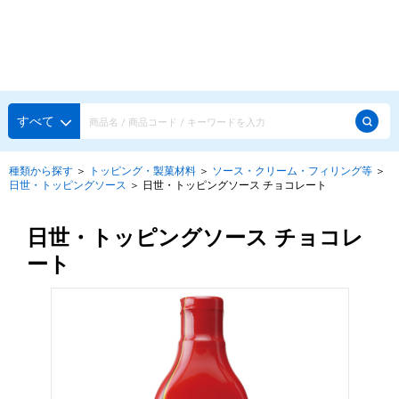
種類から探す
メーカー・ブランドで選ぶ
種類から探す
すべて
かき氷専用シロップ
探す
種類から探す
＞
トッピング・製菓材料
＞
ソース・クリーム・フィリング等
＞
日世・トッピングソース
＞
日世・トッピングソース チョコレート
果汁入りや厳選素材
天然着色の自然派シロップ
種類から探す
スタンダードシロップ
日世・トッピングソース チョコレ
用途で選ぶ
ート
蜜・シロップ
メーカー・ブランドで選ぶ
和風甘味シロップ
いろいろ使える汎用シロップ
生感覚の冷凍シロップ
ハーブシロップ
ピックアップ商品
かき氷にもドリンクにも
ガムシロップ
水あめ
その他のシロップ