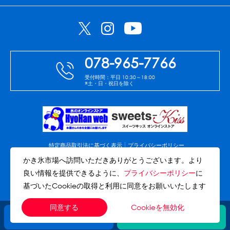
078-965-7766
受付時間：平日 10:30～18:00
※土・日・祝日を除く
特定商品取引法に基づく表示
プライバシーポリシー
免責事項
会社案内
サイトマップ
かき氷市場へ訪問いただきありがとうございます。より
良い情報を提供できるように、
プライバシーポリシー
に
(C)Copyright Akashi-Hyohan co.,ltd. All rights reserved.
基づいたCookieの取得と利用に同意をお願いいたします
Cookieを無効化
同意する
今すぐ会員登録
お問い合わせ