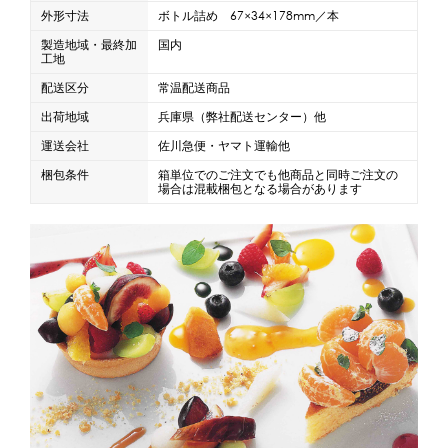
外形寸法
ボトル詰め 67×34×178mm／本
製造地域・最終加
国内
工地
配送区分
常温配送商品
出荷地域
兵庫県（弊社配送センター）他
運送会社
佐川急便・ヤマト運輸他
梱包条件
箱単位でのご注文でも他商品と同時ご注文の
場合は混載梱包となる場合があります