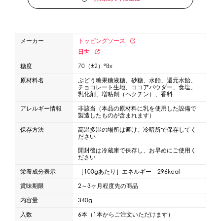
蜜かけシャワー・レードル
詰め替え容器
冷凍ストッカー
その他の機器・備品
メーカー
トッピングソース
日世
販促
糖度
70（±2）°Bx
原材料名
ぶどう糖果糖液糖、砂糖、水飴、還元水飴、
氷旗
のぼり
横幕
風船
ポスター
チョコレート生地、ココアパウダー、食塩、
乳化剤、増粘剤（ペクチン）、香料
その他のPRアイテム
アレルギー情報
非該当（本品の原材料に乳を使用した設備で
台湾かき氷「Snow-kiss（スノーキッス）」
製造したものが含まれます）
保存方法
高温多湿の場所は避け、冷暗所で保存してく
ださい
かき氷書籍
開封後は冷蔵庫で保存し、お早めにご使用く
ださい
かき氷コレクション
栄養成分表示
［100gあたり］エネルギー 296kcal
賞味期限
2～3ヶ月程度先の商品
内容量
340g
CLOSE
入数
6本（1本からご注文いただけます）