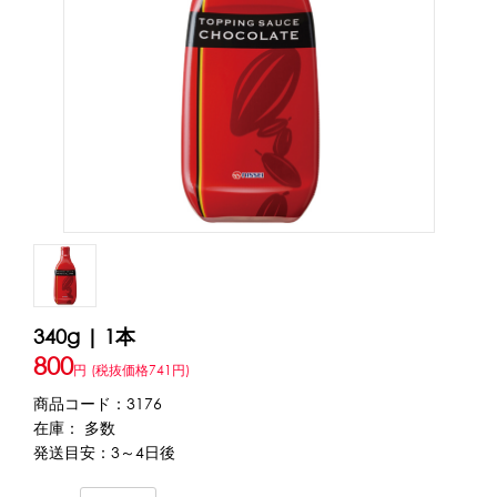
アカウント・設定
トッピング・製菓材料
会員登録内容変更
練乳・コンデンスミルク
あずき・餡
冷凍フルーツ
その他
アイスクリーム
白玉もち・わらび餅
ソース・クリーム・フィリング等
ピューレ・ペースト
当サイトについて
その他のトッピング材料
会社概要
かき氷機
特定商取引に関する法律に基づく表記
ブロックアイススライサー
キューブアイススライサー
340g | 1本
カートリッジシェイバー
家庭用かき氷機
刃物・替刃
800
プライバシーポリシー
円
(税抜価格741円)
オプション
商品コード：3176
在庫： 多数
台湾かき氷
利用規約
発送目安：3～4日後
フレーバー氷（味つきの氷）