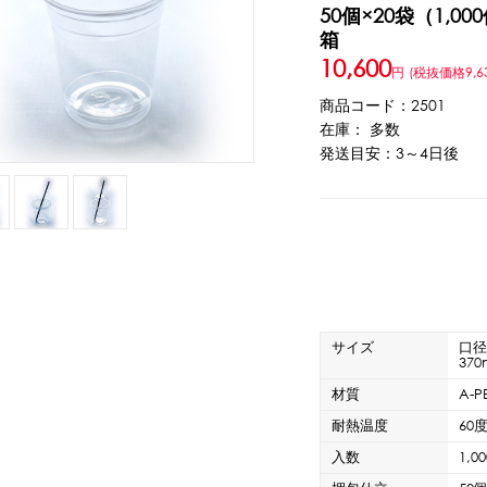
50個×20袋（1,000
箱
ウト
ーツ
アイスクリーム
白玉もち・わらび餅
ソース・クリーム・フィ
10,600
円
(税抜価格9,6
商品コード：2501
在庫： 多数
ンク
発送目安：3～4日後
ー
カートリッジシェイバー
家庭用かき氷機
刃物・替刃
オプ
CLOSE
サイズ
口径
370
材質
A-P
カップ
ボウル型カップ
フラワーカップ
コップ型カップ
スプ
耐熱温度
60
入数
1,0