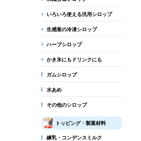
シロップ
冷凍フルーツ
ドリンクカップ・スト
いろいろ使える汎用シロップ
備品
生感覚の冷凍シロップ
蜜かけシャワー・レードル
詰め替え容器
冷凍
ハーブシロップ
販促
氷旗
のぼり
横幕
風船
ポスター
かき氷にもドリンクにも
かき氷書籍
ガムシロップ
かき氷コレクション
水あめ
その他のシロップ
トッピング・製菓材料
練乳・コンデンスミルク