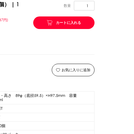
個） | 1
数量
リング等
ピューレ・ペースト
37円)
カートに入れる
ション
お気に入りに追加
・高さ 89φ（底径59.5）×H97.5mm 容量
ml
ET
ーン
スプーンストロー
度
00個