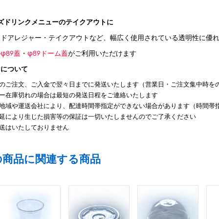
ズドリンクメニューのテイクアウトに
トドアレジャー・テイクアウトなど、幅広く使用されている透明性に優
の
φ89蓋
・
φ89ドーム蓋
がご利用いただけます
けについて
のご注文、ご入金で翌々日までに発送いたします（営業日・ご注文集中時を
ー在庫切れの場合は最短の発送日程をご連絡いたします
地域や運送会社により、配達時間帯指定ができない場合があります（時間帯
延により生じた損害等の保証は一切いたしませんのでご了承ください
送はいたしておりません
の商品に関連する商品