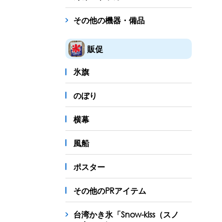
その他の機器・備品
販促
氷旗
のぼり
横幕
風船
ポスター
その他のPRアイテム
台湾かき氷「Snow-kiss（スノ