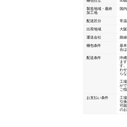
梱包仕立
50
CLOSE
ロー
ブレンダー・ミキサー
製造地域・最終
国
加工地
配送区分
常
ストッカー
その他の機器・備品
出荷地域
大
運送会社
路
梱包条件
基
合
その他のPRアイテム
台湾かき氷「Snow-kiss（スノーキッス）」
配送条件
沖縄
ま
す
わ
ら
工
がで
ご
CLOSE
お支払い条件
工
引
可
の