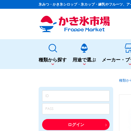
氷みつ・かき氷シロップ・氷カップ・練乳やフルーツ、ア
種類から探す
用途で選ぶ
メーカー・ブ
種類から探す
用途で選ぶ
種類か
かき氷専用シロップ
夏まつりや夜店に
果汁入りや厳選素材
シロップ
カップ・スプーン
天然着色の自然派シロップ
トッピング
蜜・シロップ
飲食店のサイドメニューに
和風甘味シロップ
シロップ
トッピング
いろいろ使える汎用シロップ
テイクアウト
ログイン