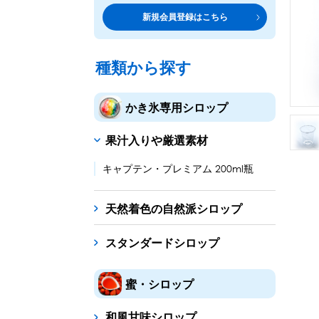
トッピング・製菓材料
専門店の副材料に
新規会員登録はこちら
練乳・コンデンスミルク
シロップ
トッピング
あずき・餡
製菓材料
テイクア
冷凍フル
その他のトッピング材料
ドリンクメニューに
種類から探す
かき氷機
フローズンドリンク
スムージー
ノンアルドリ
かき氷専用シロップ
ブロックアイススライサー
キューブアイススライサ
果汁入りや厳選素材
台湾かき氷
フレーバー氷（味つきの氷）
キャプテン・プレミアム 200ml瓶
かき氷セット
天然着色の自然派シロップ
かき氷イベントセット
スタンダードシロップ
カップ・スプーン
紙カップ
プラスチックカップ
発泡スチロール
蜜・シロップ
フローズンドリンク材料
和風甘味シロップ