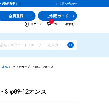
いで送料無料も！
お問い合わせ
会員登録
ご利用ガイド
0
ログイン
カートへすすむ
・本体
＞
クリアカップ・S φ89-12オンス
S φ89-12オンス
ガムシロップ
水あめ
その他のシロップ