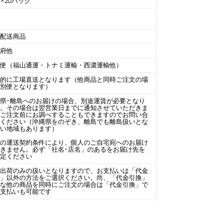
個×20パック
内
温配送商品
阪府他
線便（福山通運・トナミ運輸・西濃運輸他）
本的に工場直送となります（他商品と同時ご注文の場
は別便となります）
県･離島へのお届けの場合、別途運賃が必要となり
す。その場合は翌営業日までに通知させていただきま
。ご注文前にお調べすることもできますのでお問い合
せください（沖縄県をのぞき、離島でも離島扱いとな
ない地域もあります）
場の運送契約条件により、個人のご自宅宛へのお届け
きません。必ず「社名･店名」のあるをお届け先を
指定ください
場出荷のみの扱いとなりますので、お支払いは「代金
換」以外の方法をご選択ください。尚、「代金引換」
能な他の商品を同時にご注文の場合は「代金引換」で
お支払いも可能です