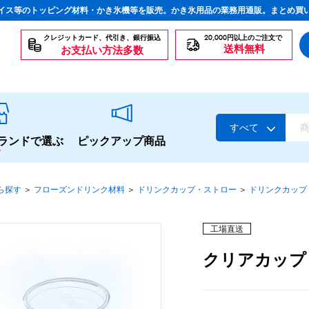
イス等のトッピング材料・かき氷機等を販売。かき氷用品の業務用通販。まとめ買
クレジットカード、代引き、銀行振込
20,000円以上のご注文で
送料無料
お支払い方法多数
すべて
ランドで選ぶ
ピックアップ商品
ら探す
＞
フローズンドリンク材料
＞
ドリンクカップ・ストロー
＞
ドリンクカップ
スタンダードシロップ
工場直送
クリアカップ・
生感覚の冷凍シロップ
ハーブシロップ
かき氷にもドリンクにも