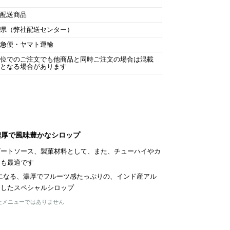
温配送商品
庫県（弊社配送センター）
川急便・ヤマト運輸
単位でのご注文でも他商品と同時ご注文の場合は混載
包となる場合があります
濃厚で風味豊かなシロップ
ザートソース、製菓材料として、また、チューハイやカ
にも最適です
クになる、濃厚でフルーツ感たっぷりの、インド産アル
用したスペシャルシロップ
たメニューではありません