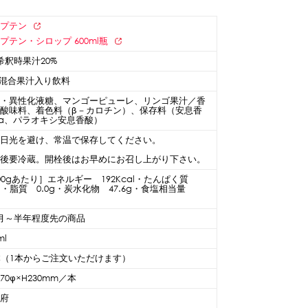
ャプテン
プテン・シロップ 600ml瓶
希釈時果汁20%
%混合果汁入り飲料
糖・異性化液糖、マンゴーピューレ、リンゴ果汁／香
、酸味料、着色料（β－カロチン）、保存料（安息香
a、パラオキシ安息香酸）
射日光を避け、常温で保存してください。
栓後要冷蔵。開栓後はお早めにお召し上がり下さい。
00gあたり］エネルギー 192Kcal・たんぱく質
3g・脂質 0.0g・炭水化物 47.6g・食塩相当量
g
月～半年程度先の商品
ml
本（1本からご注文いただけます）
70φ×H230mm／本
阪府