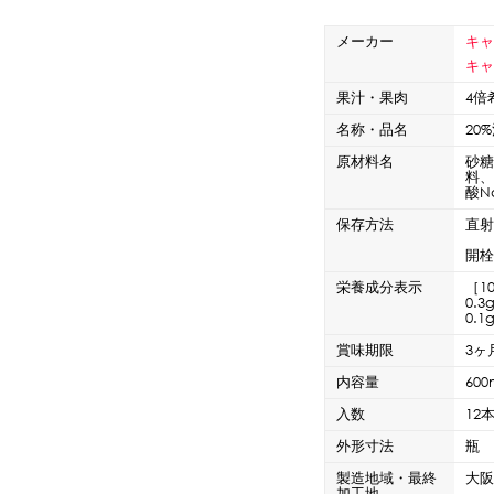
CLOSE
ロー
ブレンダー・ミキサー
メーカー
キ
キャ
果汁・果肉
4倍
ストッカー
その他の機器・備品
名称・品名
20
原材料名
砂
料
酸N
その他のPRアイテム
台湾かき氷「Snow-kiss（スノーキッス）」
保存方法
直
開
栄養成分表示
［1
0.
0.1
賞味期限
3ヶ
CLOSE
内容量
600
入数
12
外形寸法
瓶 
製造地域・最終
大
加工地