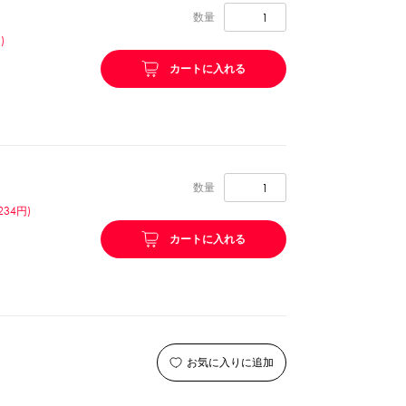
数量
リング等
ピューレ・ペースト
)
カートに入れる
ション
数量
234円)
カートに入れる
ーン
スプーンストロー
お気に入りに追加