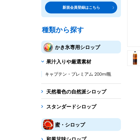
トッピング・製菓材料
専門店の副材料に
新規会員登録はこちら
練乳・コンデンスミルク
シロップ
トッピング
あずき・餡
製菓材料
テイクア
冷凍フル
その他のトッピング材料
ドリンクメニューに
種類から探す
かき氷機
フローズンドリンク
スムージー
ノンアルドリ
かき氷専用シロップ
ブロックアイススライサー
キューブアイススライサ
果汁入りや厳選素材
台湾かき氷
フレーバー氷（味つきの氷）
キャプテン・プレミアム 200ml瓶
かき氷セット
天然着色の自然派シロップ
かき氷イベントセット
スタンダードシロップ
カップ・スプーン
紙カップ
プラスチックカップ
発泡スチロール
蜜・シロップ
フローズンドリンク材料
和風甘味シロップ