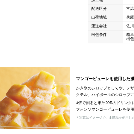
配送区分
常
出荷地域
兵
運送会社
佐
梱包条件
箱
梱
マンゴーピューレを使用した
かき氷のシロップとしてや、デ
クテル、ハイボールのシロップ
4倍で割ると果汁20%のドリン
フォンソマンゴーピューレを使
＊写真はイメージで、本商品を使用し