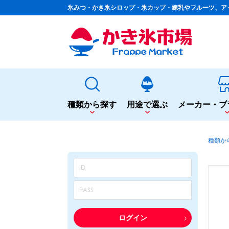
氷みつ・かき氷シロップ・氷カップ・練乳やフルーツ、ア
種類から探す
用途で選ぶ
メーカー・ブ
種類から探す
用途で選ぶ
種類か
かき氷専用シロップ
夏まつりや夜店に
果汁入りや厳選素材
シロップ
カップ・スプーン
天然着色の自然派シロップ
トッピング
蜜・シロップ
飲食店のサイドメニューに
和風甘味シロップ
シロップ
トッピング
いろいろ使える汎用シロップ
テイクアウト
ログイン