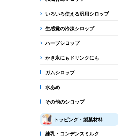
シロップ
冷凍フルーツ
ドリンクカップ・スト
いろいろ使える汎用シロップ
備品
生感覚の冷凍シロップ
蜜かけシャワー・レードル
詰め替え容器
冷凍
ハーブシロップ
販促
氷旗
のぼり
横幕
風船
ポスター
かき氷にもドリンクにも
かき氷書籍
ガムシロップ
かき氷コレクション
水あめ
その他のシロップ
トッピング・製菓材料
練乳・コンデンスミルク