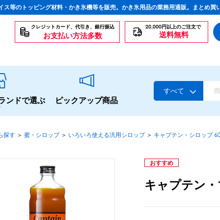
イス等のトッピング材料・かき氷機等を販売。かき氷用品の業務用通販。まとめ買
クレジットカード、代引き、銀行振込
20,000円以上のご注文で
送料無料
お支払い方法多数
すべて
ランドで選ぶ
ピックアップ商品
ら探す
＞
蜜・シロップ
＞
いろいろ使える汎用シロップ
＞
キャプテン・シロップ 60
スタンダードシロップ
おすすめ
キャプテン・
生感覚の冷凍シロップ
ハーブシロップ
かき氷にもドリンクにも