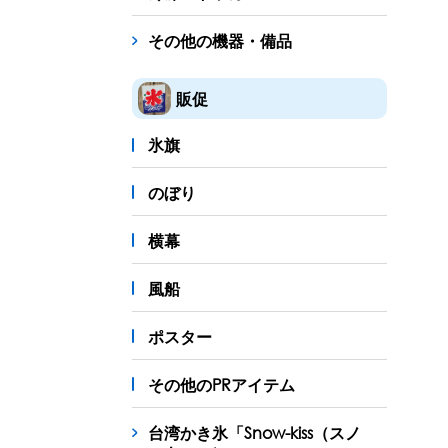
その他の機器・備品
販促
氷旗
のぼり
横幕
風船
ポスター
その他のPRアイテム
台湾かき氷「Snow-kiss（スノ