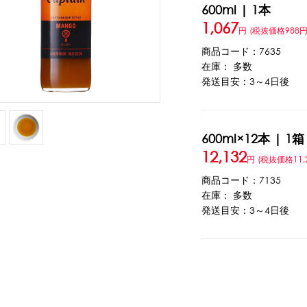
600ml | 1本
1,067
ウト
ーツ
アイスクリーム
白玉もち・わらび餅
ソース・クリーム・フィ
円
(税抜価格988円
商品コード：7635
在庫： 多数
発送目安：3～4日後
ンク
ー
カートリッジシェイバー
家庭用かき氷機
刃物・替刃
オプ
CLOSE
600ml×12本 | 1箱
12,132
円
(税抜価格11,
商品コード：7135
在庫： 多数
発送目安：3～4日後
カップ
ボウル型カップ
フラワーカップ
コップ型カップ
スプ