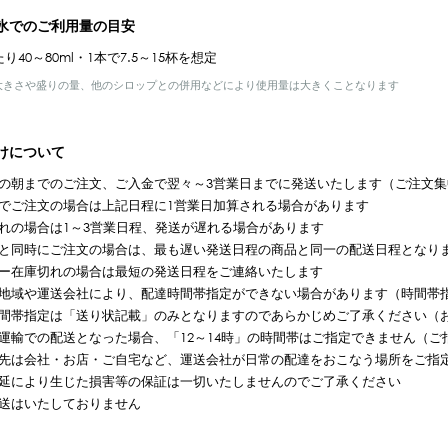
氷でのご利用量の目安
り40～80ml・1本で7.5～15杯を想定
大きさや盛りの量、他のシロップとの併用などにより使用量は大きくことなります
けについて
の朝までのご注文、ご入金で翌々～3営業日までに発送いたします（ご注文集
でご注文の場合は上記日程に1営業日加算される場合があります
れの場合は1～3営業日程、発送が遅れる場合があります
と同時にご注文の場合は、最も遅い発送日程の商品と同一の配送日程となり
ー在庫切れの場合は最短の発送日程をご連絡いたします
地域や運送会社により、配達時間帯指定ができない場合があります（時間帯
間帯指定は「送り状記載」のみとなりますのであらかじめご了承ください（
運輸での配送となった場合、「12～14時」の時間帯はご指定できません（ご指
先は会社・お店・ご自宅など、運送会社が日常の配達をおこなう場所をご指
延により生じた損害等の保証は一切いたしませんのでご了承ください
送はいたしておりません