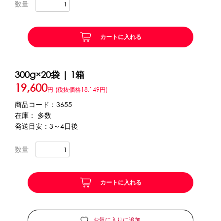
数量
かき氷セット
CLOSE
カートに入れる
かき氷イベントセット
300g×20袋 | 1箱
カップ・スプーン
19,600
円
(税抜価格18,149円)
紙カップ
プラスチックカップ
発泡スチロールカップ
商品コード：3655
ボウル型カップ
フラワーカップ
コップ型カップ
在庫： 多数
スプーン
スプーンストロー
発送目安：3～4日後
数量
フローズンドリンク材料
シロップ
冷凍フルーツ
ドリンクカップ・ストロー
カートに入れる
ブレンダー・ミキサー
備品
お気に入りに追加