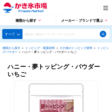
種類から探す
メーカー・ブランドで選ぶ
種類から探す
すべて
かき氷専用シロップ
探す
種類から探す
＞
トッピング・製菓材料
＞
その他のトッピング材料
＞
トッピン
グパウダー
＞
ハニー・夢トッピング・パウダー いちご
果汁入りや厳選素材
天然着色の自然派シロップ
種類から探す
スタンダードシロップ
ハニー・夢トッピング・パウダー
用途で選ぶ
いちご
蜜・シロップ
メーカー・ブランドで選ぶ
和風甘味シロップ
いろいろ使える汎用シロップ
生感覚の冷凍シロップ
ハーブシロップ
ピックアップ商品
かき氷にもドリンクにも
ガムシロップ
水あめ
その他のシロップ