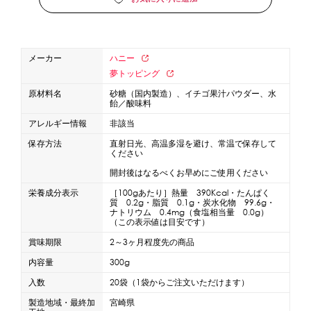
蜜かけシャワー・レードル
詰め替え容器
冷凍ストッカー
その他の機器・備品
メーカー
ハニー
夢トッピング
販促
原材料名
砂糖（国内製造）、イチゴ果汁パウダー、水
飴／酸味料
氷旗
のぼり
横幕
風船
ポスター
アレルギー情報
非該当
その他のPRアイテム
保存方法
直射日光、高温多湿を避け、常温で保存して
ください
台湾かき氷「Snow-kiss（スノーキッス）」
開封後はなるべくお早めにご使用ください
栄養成分表示
［100gあたり］熱量 390Kcal・たんぱく
かき氷書籍
質 0.2g・脂質 0.1g・炭水化物 99.6g・
ナトリウム 0.4mg（食塩相当量 0.0g）
（この表示値は目安です）
かき氷コレクション
賞味期限
2～3ヶ月程度先の商品
内容量
300g
入数
20袋（1袋からご注文いただけます）
CLOSE
製造地域・最終加
宮崎県