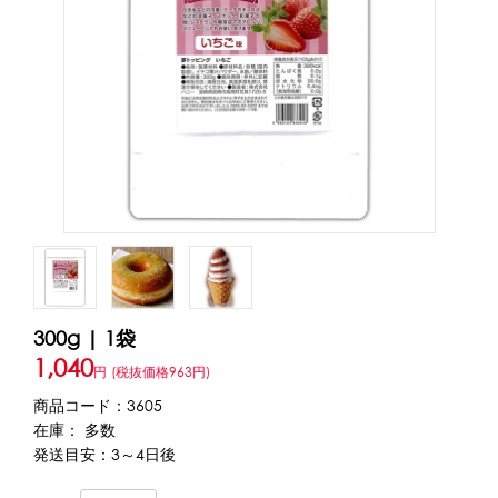
アカウント・設定
トッピング・製菓材料
会員登録内容変更
練乳・コンデンスミルク
あずき・餡
冷凍フルーツ
その他
アイスクリーム
白玉もち・わらび餅
ソース・クリーム・フィリング等
ピューレ・ペースト
当サイトについて
その他のトッピング材料
会社概要
かき氷機
特定商取引に関する法律に基づく表記
ブロックアイススライサー
キューブアイススライサー
300g | 1袋
カートリッジシェイバー
家庭用かき氷機
刃物・替刃
1,040
プライバシーポリシー
円
(税抜価格963円)
オプション
商品コード：3605
在庫： 多数
台湾かき氷
利用規約
発送目安：3～4日後
フレーバー氷（味つきの氷）