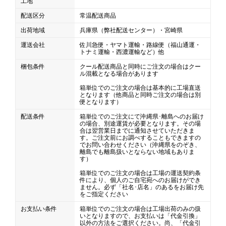
工地
配送区分
常温配送商品
出荷地域
兵庫県（弊社配送センター）・宮崎県
運送会社
佐川急便・ヤマト運輸・路線便（福山通運・
トナミ運輸・西濃運輸など）他
梱包条件
クール配送商品と同時にご注文の場合はクー
ル混載となる場合があります
箱単位でのご注文の場合は基本的に工場直送
となります（他商品と同時ご注文の場合は別
便となります）
配送条件
箱単位でのご注文にて沖縄県･離島へのお届け
の場合、別途運賃が必要となります。その場
合は翌営業日までに通知させていただきま
す。ご注文前にお調べすることもできますの
でお問い合わせください（沖縄県をのぞき、
離島でも離島扱いとならない地域もありま
す）
箱単位でのご注文の場合は工場の運送契約条
件により、個人のご自宅宛へのお届けができ
ません。必ず「社名･店名」のあるをお届け先
をご指定ください
お支払い条件
箱単位でのご注文の場合は工場出荷のみの扱
いとなりますので、お支払いは「代金引換」
以外の方法をご選択ください。尚、「代金引