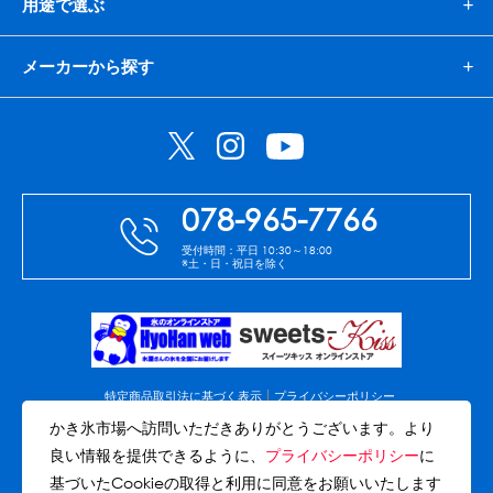
用途で選ぶ
メーカーから探す
078-965-7766
受付時間：平日 10:30～18:00
※土・日・祝日を除く
特定商品取引法に基づく表示
プライバシーポリシー
免責事項
会社案内
サイトマップ
かき氷市場へ訪問いただきありがとうございます。より
良い情報を提供できるように、
プライバシーポリシー
に
(C)Copyright Akashi-Hyohan co.,ltd. All rights reserved.
基づいたCookieの取得と利用に同意をお願いいたします