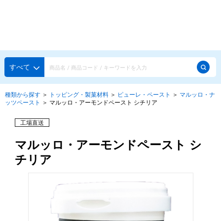
種類から探す
メーカー・ブランドで選ぶ
種類から探す
すべて
かき氷専用シロップ
探す
種類から探す
＞
トッピング・製菓材料
＞
ピューレ・ペースト
＞
マルッロ・ナ
ッツペースト
＞
マルッロ・アーモンドペースト シチリア
果汁入りや厳選素材
天然着色の自然派シロップ
種類から探す
工場直送
スタンダードシロップ
マルッロ・アーモンドペースト シ
用途で選ぶ
蜜・シロップ
チリア
メーカー・ブランドで選ぶ
和風甘味シロップ
いろいろ使える汎用シロップ
生感覚の冷凍シロップ
ハーブシロップ
ピックアップ商品
かき氷にもドリンクにも
ガムシロップ
水あめ
その他のシロップ