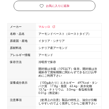
お気に入りに追加
蜜かけシャワー・レードル
詰め替え容器
冷凍ストッカー
その他の機器・備品
メーカー
マルッロ
販促
名称・品名
アーモンドペースト（ローストタイプ）
原産国・産地
イタリア・シチリア
氷旗
のぼり
横幕
風船
ポスター
原材料名
シチリア産アーモンド
その他のPRアイテム
台湾かき氷「Snow-kiss（スノーキッス）」
アレルギー情報
アーモンド
保存方法
冷暗所で保存
かき氷書籍
開封後は冷蔵（10℃以下）保存。開封後は冷
蔵保存で賞味期限に関わらずできるだけお早
めにご利用下さい
かき氷コレクション
栄養成分表示
［100gあたり］エネルギー 697Kcal・タン
パク質 17.8g・脂質 63.4g・炭水化物
13.7g・ナトリウム 3.0mg・食塩相当量
0.01g（推定値）
CLOSE
注意事項
［使用上の注意］製品の特性上、油分が分離
しやすいのでよく撹拌してからご使用下さい