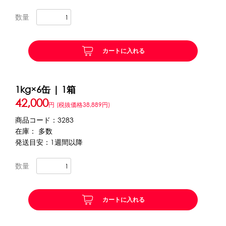
数量
かき氷セット
CLOSE
かき氷イベントセット
カートに入れる
カップ・スプーン
1kg×6缶 | 1箱
紙カップ
プラスチックカップ
発泡スチロールカップ
42,000
円
(税抜価格38,889円)
ボウル型カップ
フラワーカップ
コップ型カップ
商品コード：3283
スプーン
スプーンストロー
在庫： 多数
発送目安：1週間以降
フローズンドリンク材料
数量
シロップ
冷凍フルーツ
ドリンクカップ・ストロー
ブレンダー・ミキサー
カートに入れる
備品