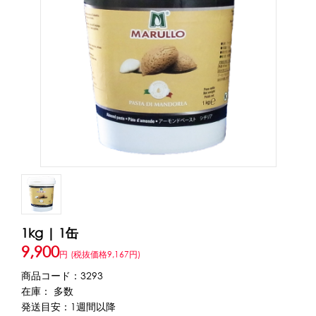
アカウント・設定
トッピング・製菓材料
会員登録内容変更
練乳・コンデンスミルク
あずき・餡
冷凍フルーツ
その他
アイスクリーム
白玉もち・わらび餅
ソース・クリーム・フィリング等
ピューレ・ペースト
当サイトについて
その他のトッピング材料
会社概要
かき氷機
特定商取引に関する法律に基づく表記
ブロックアイススライサー
キューブアイススライサー
カートリッジシェイバー
家庭用かき氷機
刃物・替刃
1kg | 1缶
プライバシーポリシー
オプション
9,900
円
(税抜価格9,167円)
商品コード：3293
台湾かき氷
利用規約
在庫： 多数
発送目安：1週間以降
フレーバー氷（味つきの氷）