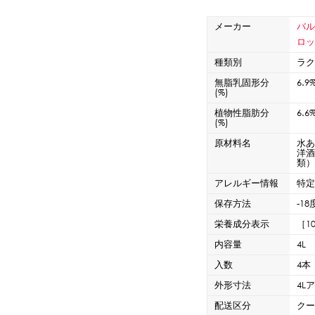
CLOSE
ロー
ブレンダー・ミキサー
メーカー
バ
ロ
種類別
ラ
ストッカー
その他の機器・備品
無脂乳固形分
6.9
(%)
植物性脂肪分
6.6
(%)
その他のPRアイテム
台湾かき氷「Snow-kiss（スノーキッス）」
原材料名
水
洋
類
アレルギー情報
特
保存方法
-1
栄養成分表示
［1
CLOSE
内容量
4L
入数
4本
外形寸法
4L
配送区分
ク