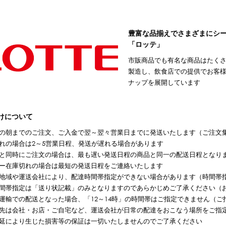
豊富な品揃えでさまざまにシ
「ロッテ」
市販商品でも有名な商品はたく
製造し、飲食店での提供でお客
ナップを展開しています
けについて
の朝までのご注文、ご入金で翌～翌々営業日までに発送いたします（ご注文
れの場合は2～5営業日程、発送が遅れる場合があります
と同時にご注文の場合は、最も遅い発送日程の商品と同一の配送日程となり
ー在庫切れの場合は最短の発送日程をご連絡いたします
地域や運送会社により、配達時間帯指定ができない場合があります（時間帯
間帯指定は「送り状記載」のみとなりますのであらかじめご了承ください（
運輸での配送となった場合、「12～14時」の時間帯はご指定できません（ご指
先は会社・お店・ご自宅など、運送会社が日常の配達をおこなう場所をご指
延により生じた損害等の保証は一切いたしませんのでご了承ください