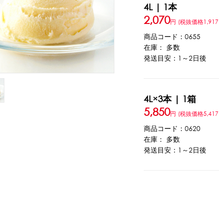
4L | 1本
2,070
ウト
ーツ
アイスクリーム
白玉もち・わらび餅
ソース・クリーム・フィ
円
(税抜価格1,917
商品コード：0655
在庫： 多数
発送目安：1～2日後
ンク
ー
カートリッジシェイバー
家庭用かき氷機
刃物・替刃
オプ
CLOSE
4L×3本 | 1箱
5,850
円
(税抜価格5,417
商品コード：0620
在庫： 多数
発送目安：1～2日後
カップ
ボウル型カップ
フラワーカップ
コップ型カップ
スプ