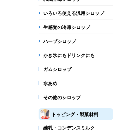
シロップ
冷凍フルーツ
ドリンクカップ・スト
いろいろ使える汎用シロップ
備品
生感覚の冷凍シロップ
蜜かけシャワー・レードル
詰め替え容器
冷凍
ハーブシロップ
販促
氷旗
のぼり
横幕
風船
ポスター
かき氷にもドリンクにも
かき氷書籍
ガムシロップ
かき氷コレクション
水あめ
その他のシロップ
トッピング・製菓材料
練乳・コンデンスミルク