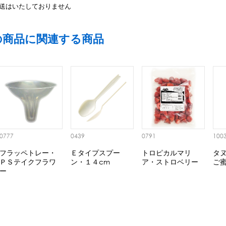
送はいたしておりません
の商品に関連する商品
0777
0439
0791
100
フラッペトレー・
Ｅタイプスプー
トロピカルマリ
タ
ＰＳテイクフラワ
ン・１４cm
ア・ストロベリー
ご
ー