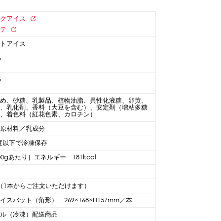
ルクアイス
ッテ
クトアイス
%
%
あめ、砂糖、乳製品、植物油脂、異性化液糖、卵黄、
酒、乳化剤、香料（大豆を含む）、安定剤（増粘多糖
）、着色料（紅花色素、カロチン）
定原材料／乳成分
8度以下で冷凍保存
00gあたり］エネルギー 181kcal
（1本からご注文いただけます）
アイスバット（角形） 269×168×H157mm／本
ール（冷凍）配送商品