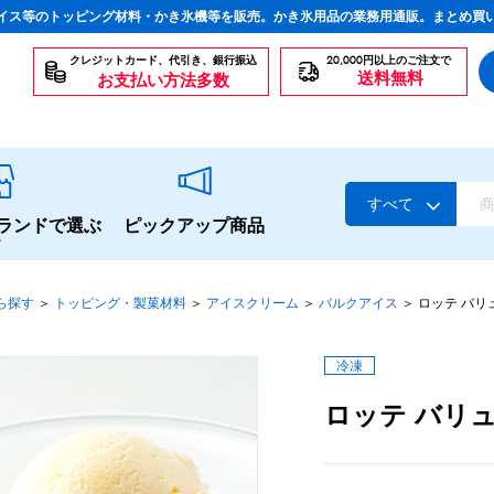
イス等のトッピング材料・かき氷機等を販売。かき氷用品の業務用通販。まとめ買
クレジットカード、代引き、銀行振込
20,000円以上のご注文で
送料無料
お支払い方法多数
すべて
ランドで選ぶ
ピックアップ商品
ら探す
＞
トッピング・製菓材料
＞
アイスクリーム
＞
バルクアイス
＞
ロッテ バリ
スタンダードシロップ
冷凍
ロッテ バリ
生感覚の冷凍シロップ
ハーブシロップ
かき氷にもドリンクにも