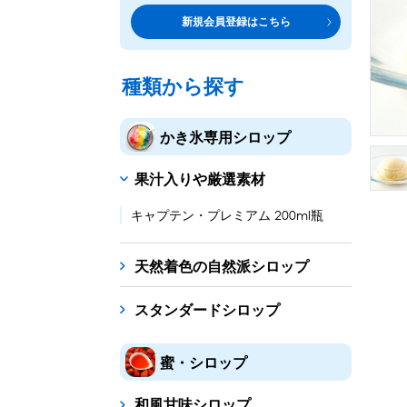
トッピング・製菓材料
専門店の副材料に
新規会員登録はこちら
練乳・コンデンスミルク
シロップ
トッピング
あずき・餡
製菓材料
テイクア
冷凍フル
その他のトッピング材料
ドリンクメニューに
種類から探す
かき氷機
フローズンドリンク
スムージー
ノンアルドリ
かき氷専用シロップ
ブロックアイススライサー
キューブアイススライサ
果汁入りや厳選素材
台湾かき氷
フレーバー氷（味つきの氷）
キャプテン・プレミアム 200ml瓶
かき氷セット
天然着色の自然派シロップ
かき氷イベントセット
スタンダードシロップ
カップ・スプーン
紙カップ
プラスチックカップ
発泡スチロール
蜜・シロップ
フローズンドリンク材料
和風甘味シロップ