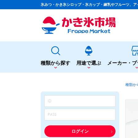
氷みつ・かき氷シロップ・氷カップ・練乳やフルーツ、ア
種類から探す
用途で選ぶ
メーカー・ブ
種類から探す
用途で選ぶ
種類か
かき氷専用シロップ
夏まつりや夜店に
果汁入りや厳選素材
シロップ
カップ・スプーン
天然着色の自然派シロップ
トッピング
蜜・シロップ
飲食店のサイドメニューに
和風甘味シロップ
シロップ
トッピング
いろいろ使える汎用シロップ
テイクアウト
ログイン