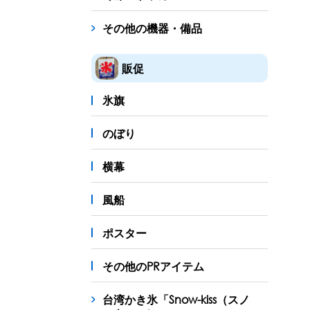
その他の機器・備品
販促
氷旗
のぼり
横幕
風船
ポスター
その他のPRアイテム
台湾かき氷「Snow-kiss（スノ