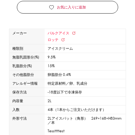
お気に入りに追加
蜜かけシャワー・レードル
詰め替え容器
冷凍ストッカー
その他の機器・備品
メーカー
バルクアイス
販促
ロッテ
種類別
アイスクリーム
氷旗
のぼり
横幕
風船
ポスター
無脂乳固形分(%)
9.5%
その他のPRアイテム
乳脂肪分(%)
15%
台湾かき氷「Snow-kiss（スノーキッス）」
その他脂肪分
卵脂肪分 0.4%
アレルギー情報
特定原材料／卵、乳成分
かき氷書籍
保存方法
-18度以下で冷凍保存
かき氷コレクション
内容量
2L
入数
4本（1本からご注文いただけます）
外形寸法
2Lアイスバット（角形） 269×168×H83mm
／本
CLOSE
Tessttttest