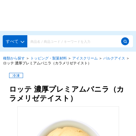
種類から探す
メーカー・ブランドで選ぶ
種類から探す
すべて
かき氷専用シロップ
探す
種類から探す
＞
トッピング・製菓材料
＞
アイスクリーム
＞
バルクアイス
＞
ロッテ 濃厚プレミアムバニラ（カラメリゼテイスト）
果汁入りや厳選素材
天然着色の自然派シロップ
種類から探す
冷凍
スタンダードシロップ
ロッテ 濃厚プレミアムバニラ（カ
用途で選ぶ
蜜・シロップ
ラメリゼテイスト）
メーカー・ブランドで選ぶ
和風甘味シロップ
いろいろ使える汎用シロップ
生感覚の冷凍シロップ
ハーブシロップ
ピックアップ商品
かき氷にもドリンクにも
ガムシロップ
水あめ
その他のシロップ