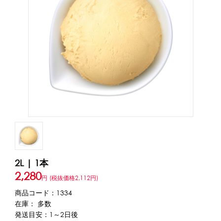
アカウント・設定
トッピング・製菓材料
会員登録内容変更
練乳・コンデンスミルク
あずき・餡
冷凍フルーツ
その他
アイスクリーム
白玉もち・わらび餅
ソース・クリーム・フィリング等
ピューレ・ペースト
当サイトについて
その他のトッピング材料
会社概要
かき氷機
特定商取引に関する法律に基づく表記
ブロックアイススライサー
キューブアイススライサー
カートリッジシェイバー
家庭用かき氷機
刃物・替刃
2L | 1本
プライバシーポリシー
オプション
2,280
円
(税抜価格2,112円)
商品コード：1334
台湾かき氷
利用規約
在庫： 多数
発送目安：1～2日後
フレーバー氷（味つきの氷）