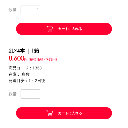
数量
かき氷セット
CLOSE
かき氷イベントセット
カートに入れる
カップ・スプーン
2L×4本 | 1箱
紙カップ
プラスチックカップ
発泡スチロールカップ
8,600
円
(税抜価格7,963円)
ボウル型カップ
フラワーカップ
コップ型カップ
商品コード：1333
スプーン
スプーンストロー
在庫： 多数
発送目安：1～2日後
フローズンドリンク材料
数量
シロップ
冷凍フルーツ
ドリンクカップ・ストロー
ブレンダー・ミキサー
カートに入れる
備品