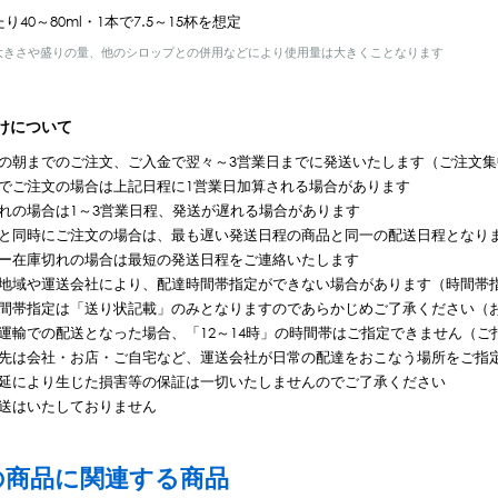
り40～80ml・1本で7.5～15杯を想定
大きさや盛りの量、他のシロップとの併用などにより使用量は大きくことなります
けについて
の朝までのご注文、ご入金で翌々～3営業日までに発送いたします（ご注文集
でご注文の場合は上記日程に1営業日加算される場合があります
れの場合は1～3営業日程、発送が遅れる場合があります
と同時にご注文の場合は、最も遅い発送日程の商品と同一の配送日程となり
ー在庫切れの場合は最短の発送日程をご連絡いたします
地域や運送会社により、配達時間帯指定ができない場合があります（時間帯
間帯指定は「送り状記載」のみとなりますのであらかじめご了承ください（
運輸での配送となった場合、「12～14時」の時間帯はご指定できません（ご指
先は会社・お店・ご自宅など、運送会社が日常の配達をおこなう場所をご指
延により生じた損害等の保証は一切いたしませんのでご了承ください
送はいたしておりません
の商品に関連する商品