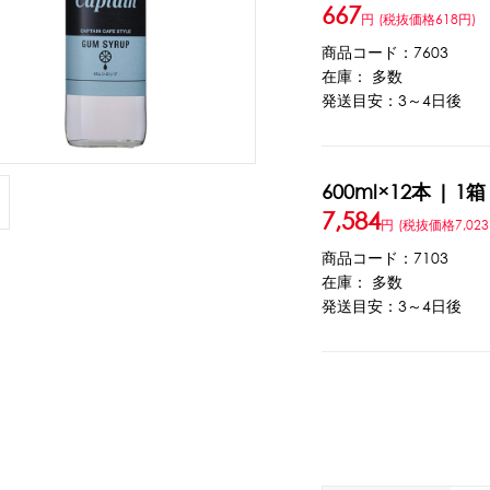
667
円
(税抜価格618円)
ウト
ーツ
アイスクリーム
白玉もち・わらび餅
ソース・クリーム・フィ
商品コード：7603
在庫： 多数
発送目安：3～4日後
ンク
ー
カートリッジシェイバー
家庭用かき氷機
刃物・替刃
オプ
600ml×12本 | 1箱
CLOSE
7,584
円
(税抜価格7,023
商品コード：7103
在庫： 多数
発送目安：3～4日後
カップ
ボウル型カップ
フラワーカップ
コップ型カップ
スプ