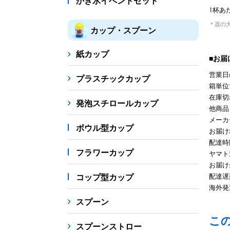
かき氷イベントセット
1杯あた
＊器の
カップ・スプーン
紙カップ
■お届
営業日
プラスチックカップ
箱単位
在庫切
発泡スチロールカップ
他商品
メーカ
ボウル型カップ
お届け
配達時
フラワーカップ
ヤマト
お届け
コップ型カップ
配達遅
海外発
スプーン
こ
スプーンストロー