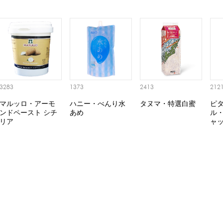
3283
1373
2413
212
マルッロ・アーモ
ハニー・べんり水
タヌマ・特選白蜜
ピ
ンドペースト シチ
あめ
ル・
リア
ャ