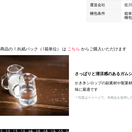
運送会社
佐
梱包条件
箱
梱
商品の 1.8L紙パック（1箱単位） は
こちら
からご購入いただけます
さっぱりと清涼感のあるガム
かき氷シロップの副素材や製菓
味に最適です
＊写真はイメージで、本商品を使用し