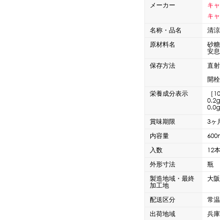
CLOSE
メーカー
キ
ロー
ブレンダー・ミキサー
キャ
名称・品名
清
原材料名
砂糖
ストッカー
その他の機器・備品
安息
保存方法
直
開
その他のPRアイテム
台湾かき氷「Snow-kiss（スノーキッス）」
栄養成分表示
［1
0.
0.0
賞味期限
3ヶ
内容量
600
入数
12
CLOSE
外形寸法
瓶 
製造地域・最終
大
加工地
配送区分
常
出荷地域
兵