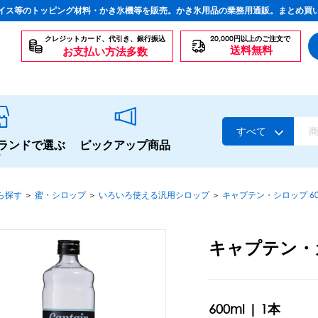
イス等のトッピング材料・かき氷機等を販売。かき氷用品の業務用通販。まとめ買
クレジットカード、代引き、銀行振込
20,000円以上のご注文で
送料無料
お支払い方法多数
すべて
ランドで選ぶ
ピックアップ商品
ら探す
＞
蜜・シロップ
＞
いろいろ使える汎用シロップ
＞
キャプテン・シロップ 60
スタンダードシロップ
キャプテン・
生感覚の冷凍シロップ
ハーブシロップ
かき氷にもドリンクにも
600ml | 1本