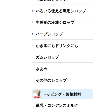
シロップ
冷凍フルーツ
ドリンクカップ・スト
いろいろ使える汎用シロップ
備品
生感覚の冷凍シロップ
蜜かけシャワー・レードル
詰め替え容器
冷凍
ハーブシロップ
販促
氷旗
のぼり
横幕
風船
ポスター
かき氷にもドリンクにも
かき氷書籍
ガムシロップ
かき氷コレクション
水あめ
その他のシロップ
トッピング・製菓材料
練乳・コンデンスミルク