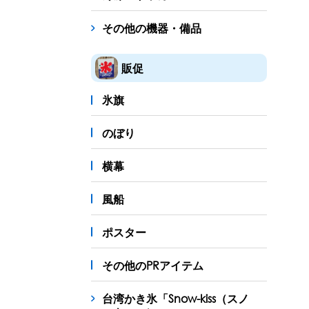
その他の機器・備品
販促
氷旗
のぼり
横幕
風船
ポスター
その他のPRアイテム
台湾かき氷「Snow-kiss（スノ