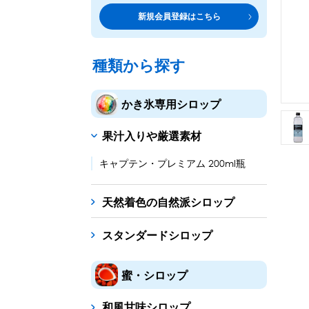
トッピング・製菓材料
専門店の副材料に
新規会員登録はこちら
練乳・コンデンスミルク
シロップ
トッピング
あずき・餡
製菓材料
テイクア
冷凍フル
その他のトッピング材料
ドリンクメニューに
種類から探す
かき氷機
フローズンドリンク
スムージー
ノンアルドリ
かき氷専用シロップ
ブロックアイススライサー
キューブアイススライサ
果汁入りや厳選素材
台湾かき氷
フレーバー氷（味つきの氷）
キャプテン・プレミアム 200ml瓶
かき氷セット
天然着色の自然派シロップ
かき氷イベントセット
スタンダードシロップ
カップ・スプーン
紙カップ
プラスチックカップ
発泡スチロール
蜜・シロップ
フローズンドリンク材料
和風甘味シロップ