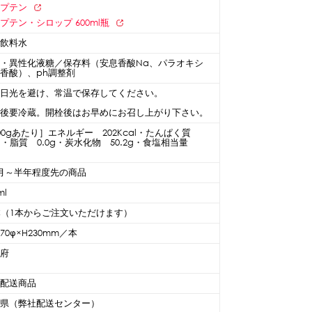
ャプテン
プテン・シロップ 600ml瓶
涼飲料水
・異性化液糖／保存料（安息香酸Na、パラオキシ
香酸）、ph調整剤
射日光を避け、常温で保存してください。
栓後要冷蔵。開栓後はお早めにお召し上がり下さい。
00gあたり］エネルギー 202Kcal・たんぱく質
2g・脂質 0.0g・炭水化物 50.2g・食塩相当量
g
月～半年程度先の商品
ml
本（1本からご注文いただけます）
70φ×H230mm／本
阪府
温配送商品
庫県（弊社配送センター）