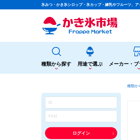
氷みつ・かき氷シロップ・氷カップ・練乳やフルーツ、ア
種類から探す
用途で選ぶ
メーカー・ブ
種類から探す
用途で選ぶ
種類か
かき氷専用シロップ
夏まつりや夜店に
果汁入りや厳選素材
シロップ
カップ・スプーン
天然着色の自然派シロップ
トッピング
蜜・シロップ
飲食店のサイドメニューに
和風甘味シロップ
シロップ
トッピング
いろいろ使える汎用シロップ
テイクアウト
ログイン