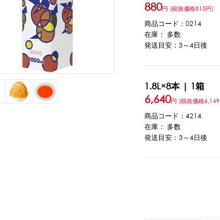
880
円
(税抜価格815円)
ウト
ーツ
アイスクリーム
白玉もち・わらび餅
ソース・クリーム・フィ
商品コード：0214
在庫： 多数
発送目安：3～4日後
ンク
ー
カートリッジシェイバー
家庭用かき氷機
刃物・替刃
オプ
1.8L×8本 | 1箱
CLOSE
6,640
円
(税抜価格6,149
商品コード：4214
在庫： 多数
発送目安：3～4日後
カップ
ボウル型カップ
フラワーカップ
コップ型カップ
スプ