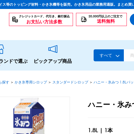
イス等のトッピング材料・かき氷機等を販売。かき氷用品の業務用通販。まとめ買
クレジットカード、代引き、銀行振込
20,000円以上のご注文で
送料無料
お支払い方法多数
すべて
ランドで選ぶ
ピックアップ商品
ら探す
＞
かき氷専用シロップ
＞
スタンダードシロップ
＞
ハニー・氷みつ 1.8Lパ
スタンダードシロップ
ハニー・氷み
生感覚の冷凍シロップ
ハーブシロップ
かき氷にもドリンクにも
1.8L | 1本