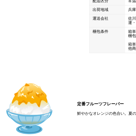
配送区分
常
出荷地域
兵
運送会社
佐
運
梱包条件
箱
梱
箱
他
定番フルーツフレーバー
鮮やかなオレンジの色合い。夏