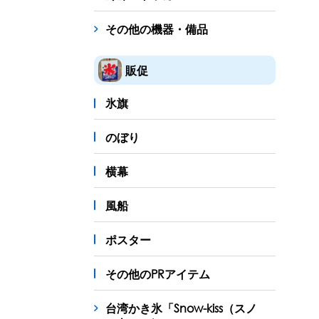
その他の機器・備品
販促
氷旗
のぼり
横幕
風船
ポスター
その他のPRアイテム
台湾かき氷「Snow-kiss（スノ