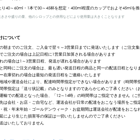
たり40～60ml・1本で30～45杯を想定・400ml程度のカップでおよそ45mlを
大きさや盛りの量、他のシロップとの併用などにより使用量は大きくことなります
けについて
の朝までのご注文、ご入金で翌々～3営業日までに発送いたします（ご注文集
でご注文の場合は上記日程に1営業日加算される場合があります
れの場合は1～3営業日程、発送が遅れる場合があります
と同時にご注文の場合は、最も遅い発送日程の商品と同一の配送日程となり
ー在庫切れの場合は最短の発送日程をご連絡いたします
地域や運送会社により、配達時間帯指定ができない場合があります（時間帯
間帯指定は「送り状記載」のみとなりますのであらかじめご了承ください（
運輸での配送となった場合、「12～14時」の時間帯はご指定できません（ご指
先は会社・お店・ご自宅など、運送会社が日常の配達をおこなう場所をご指
・祝・年末年始・ゴールデンウィーク・お盆期間は運送会社が配達をおこな
延により生じた損害等の保証は一切いたしませんのでご了承ください
送はいたしておりません