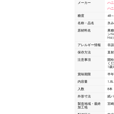
CLOSE
メーカー
ハ
ロー
ブレンダー・ミキサー
ハニ
糖度
48
名称・品名
氷
ストッカー
その他の機器・備品
原材料名
果
ンN
Na
アレルギー情報
非
その他のPRアイテム
台湾かき氷「Snow-kiss（スノーキッス）」
保存方法
直
注意事項
開
く
1歳
賞味期限
半年
CLOSE
内容量
1.8L
入数
8本
外形寸法
紙パ
製造地域・最終
宮
加工地