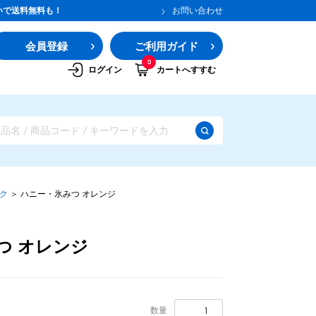
いで送料無料も！
お問い合わせ
会員登録
ご利用ガイド
0
ログイン
カートへすすむ
ック
＞
ハニー・氷みつ オレンジ
つ オレンジ
ガムシロップ
水あめ
その他のシロップ
数量