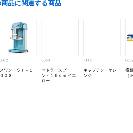
の商品に関連する商品
0372
0358
7115
083
スワン・ＳＩ－１
マドラースプー
キャプテン・オレ
横幕
００Ｓ
ン・１６ｃｍ イエ
ンジ
（3
ロー