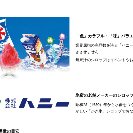
「色」カラフル・「味」バラ
業界屈指の商品数を誇る「ハニ
きさせません
無果汁のシロップはイベントや
氷蜜の老舗メーカーのシロッ
昭和25（1950）年から氷蜜
かしい「かき氷」シロップでお
用量の目安