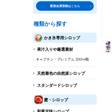
トッピング・製菓材料
専門店の副材料に
新規会員登録はこちら
練乳・コンデンスミルク
シロップ
トッピング
あずき・餡
製菓材料
テイクア
冷凍フル
その他のトッピング材料
ドリンクメニューに
種類から探す
かき氷機
フローズンドリンク
スムージー
ノンアルドリ
かき氷専用シロップ
ブロックアイススライサー
キューブアイススライサ
果汁入りや厳選素材
台湾かき氷
フレーバー氷（味つきの氷）
キャプテン・プレミアム 200ml瓶
かき氷セット
天然着色の自然派シロップ
かき氷イベントセット
スタンダードシロップ
カップ・スプーン
紙カップ
プラスチックカップ
発泡スチロール
蜜・シロップ
フローズンドリンク材料
和風甘味シロップ