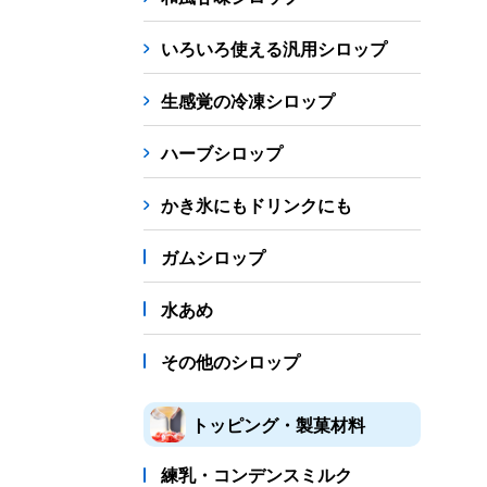
シロップ
冷凍フルーツ
ドリンクカップ・スト
いろいろ使える汎用シロップ
備品
生感覚の冷凍シロップ
蜜かけシャワー・レードル
詰め替え容器
冷凍
ハーブシロップ
販促
氷旗
のぼり
横幕
風船
ポスター
かき氷にもドリンクにも
かき氷書籍
ガムシロップ
かき氷コレクション
水あめ
その他のシロップ
トッピング・製菓材料
練乳・コンデンスミルク