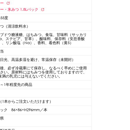
ニー
ー・氷みつ 1.8Lパック
～55度
みつ（清涼飲料水）
糖ブドウ糖液糖、はちみつ、食塩、甘味料（サッカリ
a、ステビア、甘草）、酸味料、保存料（安息香酸
）、リン酸塩（Na）、香料、着色料（黄5）
該当
射日光、高温多湿を避け、常温保存（未開封）
栓後、必ず冷蔵庫にて保存し、なるべく早めにご使用
ださい。原材料にはちみつを使用しておりますので、
未満の乳児には与えないでください。
～1年程度先の商品
（1本からご注文いただけます）
ック 86×86×H296mm／本
崎県