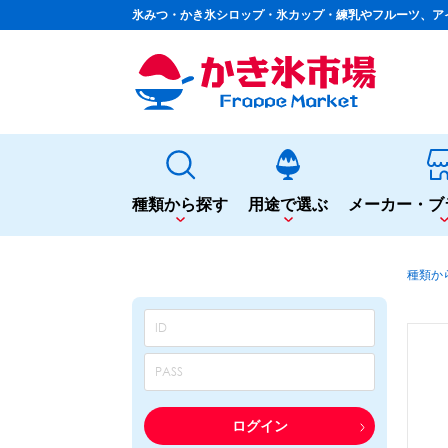
氷みつ・かき氷シロップ・氷カップ・練乳やフルーツ、ア
種類から探す
用途で選ぶ
メーカー・ブ
種類から探す
用途で選ぶ
種類か
かき氷専用シロップ
夏まつりや夜店に
果汁入りや厳選素材
シロップ
カップ・スプーン
天然着色の自然派シロップ
トッピング
蜜・シロップ
飲食店のサイドメニューに
和風甘味シロップ
シロップ
トッピング
いろいろ使える汎用シロップ
テイクアウト
ログイン