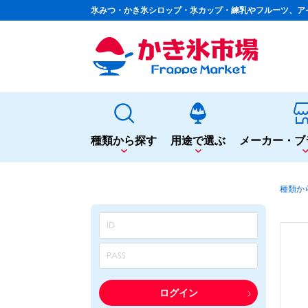
氷みつ・かき氷シロップ・氷カップ・練乳やフルーツ、ア
種類から探す
用途で選ぶ
メーカー・ブ
種類から探す
用途で選ぶ
種類か
かき氷専用シロップ
夏まつりや夜店に
果汁入りや厳選素材
シロップ
カップ・スプーン
天然着色の自然派シロップ
トッピング
蜜・シロップ
飲食店のサイドメニューに
和風甘味シロップ
シロップ
トッピング
いろいろ使える汎用シロップ
テイクアウト
ログイン