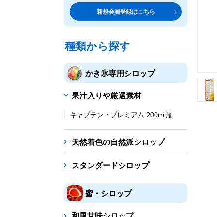
トッピング・製菓材料
専門店の副材料に
新規会員登録はこちら
練乳・コンデンスミルク
シロップ
トッピング
あずき・餡
製菓材料
テイクア
冷凍フル
その他のトッピング材料
ドリンクメニューに
種類から探す
かき氷機
フローズンドリンク
スムージー
ノンアルドリ
かき氷専用シロップ
ブロックアイススライサー
キューブアイススライサ
果汁入りや厳選素材
台湾かき氷
フレーバー氷（味つきの氷）
キャプテン・プレミアム 200ml瓶
かき氷セット
天然着色の自然派シロップ
かき氷イベントセット
スタンダードシロップ
カップ・スプーン
紙カップ
プラスチックカップ
発泡スチロール
蜜・シロップ
フローズンドリンク材料
和風甘味シロップ