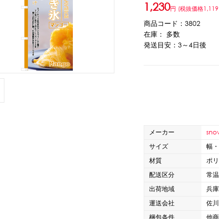
1,230
円
(税抜価格1,119
ウト
ーツ
アイスクリーム
白玉もち・わらび餅
ソース・クリーム・フィ
商品コード：3802
在庫： 多数
発送目安：3～4日後
ンク
ー
カートリッジシェイバー
家庭用かき氷機
刃物・替刃
オプ
CLOSE
メーカー
snow
サイズ
幅・
材質
ポ
配送区分
常
出荷地域
兵
カップ
ボウル型カップ
フラワーカップ
コップ型カップ
スプ
運送会社
佐
梱包条件
他