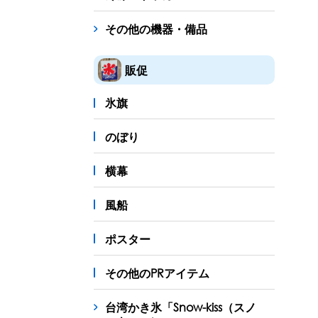
その他の機器・備品
販促
氷旗
のぼり
横幕
風船
ポスター
その他のPRアイテム
台湾かき氷「Snow-kiss（スノ