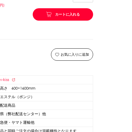
円)
リング等
ピューレ・ペースト
カートに入れる
ション
お気に入りに追加
-kiss
高さ 600×1600mm
リエステル（ポンジ）
温配送商品
庫県（弊社配送センター）他
ーン
スプーンストロー
川急便・ヤマト運輸他
商品と同時ご注文の場合は混載梱包となります