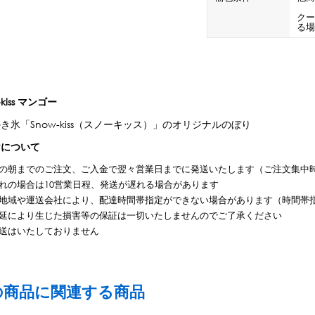
CLOSE
ロー
ブレンダー・ミキサー
ク
る
ストッカー
その他の機器・備品
-kiss マンゴー
き氷「Snow-kiss（スノーキッス）」のオリジナルのぼり
その他のPRアイテム
台湾かき氷「Snow-kiss（スノーキッス）」
けについて
の朝までのご注文、ご入金で翌々営業日までに発送いたします（ご注文集中
れの場合は10営業日程、発送が遅れる場合があります
地域や運送会社により、配達時間帯指定ができない場合があります（時間帯
延により生じた損害等の保証は一切いたしませんのでご了承ください
CLOSE
送はいたしておりません
の商品に関連する商品