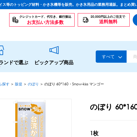
イス等のトッピング材料・かき氷機等を販売。かき氷用品の業務用通販。まとめ買
クレジットカード、代引き、銀行振込
20,000円以上のご注文で
送料無料
お支払い方法多数
すべて
ランドで選ぶ
ピックアップ商品
ら探す
＞
販促
＞
のぼり
＞
のぼり 60*160・Snow-kiss マンゴー
スタンダードシロップ
のぼり 60*16
生感覚の冷凍シロップ
ハーブシロップ
かき氷にもドリンクにも
1枚