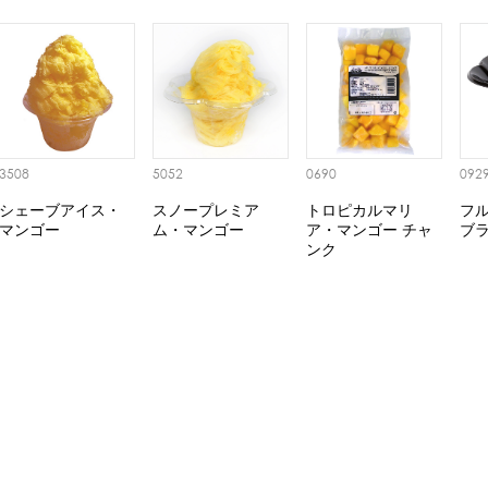
3508
5052
0690
092
シェーブアイス・
スノープレミア
トロピカルマリ
フ
マンゴー
ム・マンゴー
ア・マンゴー チャ
ブ
ンク