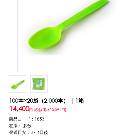
アカウント・設定
トッピング・製菓材料
会員登録内容変更
練乳・コンデンスミルク
あずき・餡
冷凍フルーツ
その他
アイスクリーム
白玉もち・わらび餅
ソース・クリーム・フィリング等
ピューレ・ペースト
当サイトについて
その他のトッピング材料
会社概要
かき氷機
特定商取引に関する法律に基づく表記
ブロックアイススライサー
キューブアイススライサー
カートリッジシェイバー
家庭用かき氷機
刃物・替刃
100本×20袋（2,000本） | 1箱
プライバシーポリシー
オプション
14,400
円
(税抜価格13,091円)
商品コード：1853
台湾かき氷
利用規約
在庫： 多数
発送目安：3～4日後
フレーバー氷（味つきの氷）