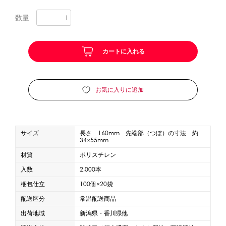
数量
かき氷セット
CLOSE
かき氷イベントセット
カートに入れる
カップ・スプーン
お気に入りに追加
紙カップ
プラスチックカップ
発泡スチロールカップ
ボウル型カップ
フラワーカップ
コップ型カップ
スプーン
スプーンストロー
サイズ
長さ 160mm 先端部（つぼ）の寸法 約
34×55mm
材質
ポリスチレン
フローズンドリンク材料
入数
2,000本
シロップ
冷凍フルーツ
ドリンクカップ・ストロー
梱包仕立
100個×20袋
ブレンダー・ミキサー
配送区分
常温配送商品
出荷地域
新潟県・香川県他
備品