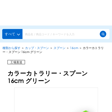
種類から探す
メーカー・ブランドで選ぶ
種類から探す
すべて
かき氷専用シロップ
探す
種類から探す
＞
カップ・スプーン
＞
スプーン
＞
16cm
＞
カラーカトラリ
ー・スプーン 16cm グリーン
果汁入りや厳選素材
天然着色の自然派シロップ
種類から探す
工場直送
スタンダードシロップ
カラーカトラリー・スプーン
用途で選ぶ
蜜・シロップ
16cm グリーン
メーカー・ブランドで選ぶ
和風甘味シロップ
いろいろ使える汎用シロップ
生感覚の冷凍シロップ
ハーブシロップ
ピックアップ商品
かき氷にもドリンクにも
ガムシロップ
水あめ
その他のシロップ