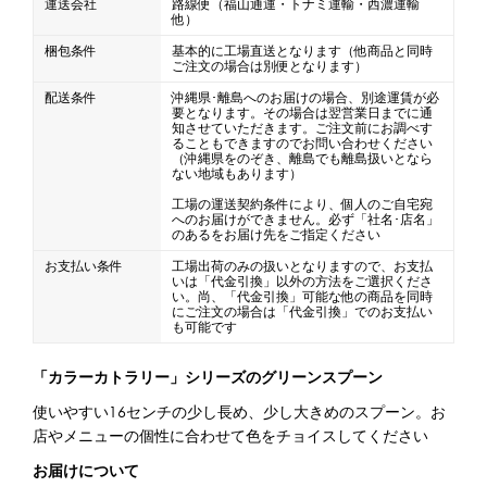
運送会社
路線便（福山通運・トナミ運輸・西濃運輸
他）
蜜かけシャワー・レードル
詰め替え容器
梱包条件
基本的に工場直送となります（他商品と同時
ご注文の場合は別便となります）
冷凍ストッカー
その他の機器・備品
配送条件
沖縄県･離島へのお届けの場合、別途運賃が必
要となります。その場合は翌営業日までに通
知させていただきます。ご注文前にお調べす
販促
ることもできますのでお問い合わせください
（沖縄県をのぞき、離島でも離島扱いとなら
ない地域もあります）
氷旗
のぼり
横幕
風船
ポスター
工場の運送契約条件により、個人のご自宅宛
その他のPRアイテム
へのお届けができません。必ず「社名･店名」
のあるをお届け先をご指定ください
台湾かき氷「Snow-kiss（スノーキッス）」
お支払い条件
工場出荷のみの扱いとなりますので、お支払
いは「代金引換」以外の方法をご選択くださ
い。尚、「代金引換」可能な他の商品を同時
かき氷書籍
にご注文の場合は「代金引換」でのお支払い
も可能です
かき氷コレクション
「カラーカトラリー」シリーズのグリーンスプーン
使いやすい16センチの少し長め、少し大きめのスプーン。お
店やメニューの個性に合わせて色をチョイスしてください
CLOSE
お届けについて