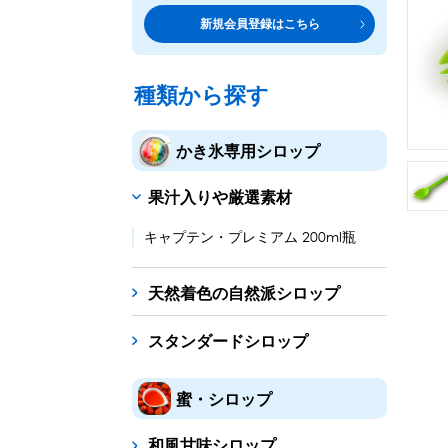
トッピング・製菓材料
専門店の副材料に
新規会員登録はこちら
練乳・コンデンスミルク
シロップ
トッピング
あずき・餡
製菓材料
テイクア
冷凍フル
その他のトッピング材料
ドリンクメニューに
種類から探す
かき氷機
フローズンドリンク
スムージー
ノンアルドリ
かき氷専用シロップ
ブロックアイススライサー
キューブアイススライサ
果汁入りや厳選素材
台湾かき氷
フレーバー氷（味つきの氷）
キャプテン・プレミアム 200ml瓶
かき氷セット
天然着色の自然派シロップ
かき氷イベントセット
スタンダードシロップ
カップ・スプーン
紙カップ
プラスチックカップ
発泡スチロール
蜜・シロップ
フローズンドリンク材料
和風甘味シロップ