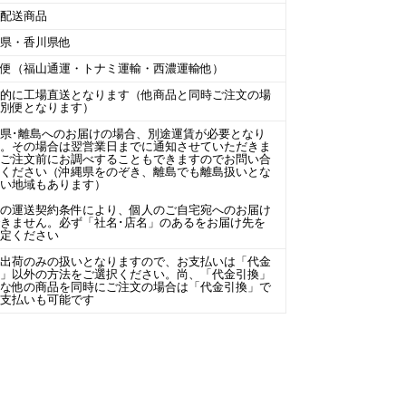
温配送商品
潟県・香川県他
線便（福山通運・トナミ運輸・西濃運輸他）
本的に工場直送となります（他商品と同時ご注文の場
は別便となります）
県･離島へのお届けの場合、別途運賃が必要となり
す。その場合は翌営業日までに通知させていただきま
。ご注文前にお調べすることもできますのでお問い合
せください（沖縄県をのぞき、離島でも離島扱いとな
ない地域もあります）
場の運送契約条件により、個人のご自宅宛へのお届け
きません。必ず「社名･店名」のあるをお届け先を
指定ください
場出荷のみの扱いとなりますので、お支払いは「代金
換」以外の方法をご選択ください。尚、「代金引換」
能な他の商品を同時にご注文の場合は「代金引換」で
お支払いも可能です