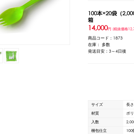
100本×20袋（2,00
ウト
ーツ
アイスクリーム
白玉もち・わらび餅
ソース・クリーム・フィ
箱
14,000
円
(税抜価格12,
ンク
商品コード：1873
在庫： 多数
ー
カートリッジシェイバー
家庭用かき氷機
刃物・替刃
オプ
発送目安：3～4日後
CLOSE
サイズ
長さ
材質
ポ
カップ
ボウル型カップ
フラワーカップ
コップ型カップ
スプ
入数
2,0
梱包仕立
10