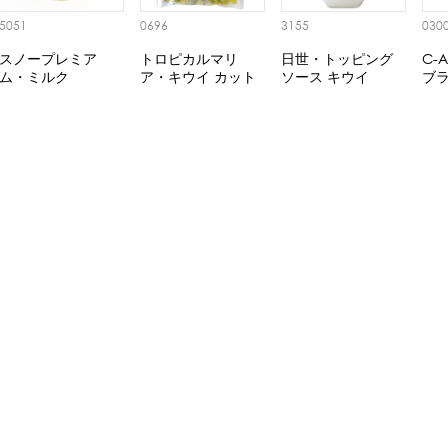
5051
0696
3155
030
スノープレミア
トロピカルマリ
日世・トッピング
C-
ム・ミルク
ア・キウイ カット
ソース キウイ
ブ