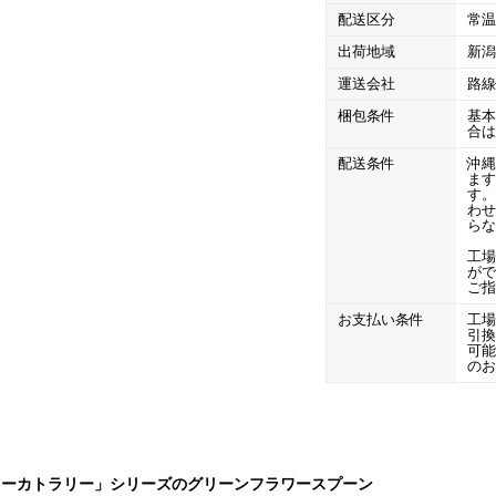
CLOSE
配送区分
常
ロー
ブレンダー・ミキサー
出荷地域
新
運送会社
路
ストッカー
その他の機器・備品
梱包条件
基
合
配送条件
沖縄
ま
す
その他のPRアイテム
台湾かき氷「Snow-kiss（スノーキッス）」
わ
ら
工
がで
ご
お支払い条件
工
引
可
CLOSE
の
ラーカトラリー」シリーズのグリーンフラワースプーン