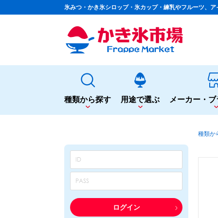
氷みつ・かき氷シロップ・氷カップ・練乳やフルーツ、ア
種類から探す
用途で選ぶ
メーカー・ブ
種類から探す
用途で選ぶ
種類か
かき氷専用シロップ
夏まつりや夜店に
果汁入りや厳選素材
シロップ
カップ・スプーン
天然着色の自然派シロップ
トッピング
蜜・シロップ
飲食店のサイドメニューに
和風甘味シロップ
シロップ
トッピング
いろいろ使える汎用シロップ
テイクアウト
ログイン