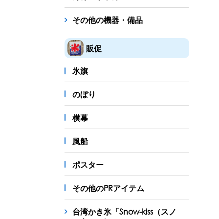
その他の機器・備品
販促
氷旗
のぼり
横幕
風船
ポスター
その他のPRアイテム
台湾かき氷「Snow-kiss（スノ