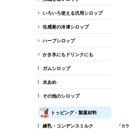
シロップ
冷凍フルーツ
ドリンクカップ・スト
いろいろ使える汎用シロップ
備品
生感覚の冷凍シロップ
蜜かけシャワー・レードル
詰め替え容器
冷凍
ハーブシロップ
販促
氷旗
のぼり
横幕
風船
ポスター
かき氷にもドリンクにも
かき氷書籍
ガムシロップ
かき氷コレクション
水あめ
その他のシロップ
トッピング・製菓材料
練乳・コンデンスミルク
「カ