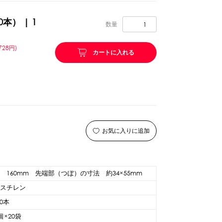
0本） | 1
リング等
ピューレ・ペースト
数量
728円)
カートに入れる
ション
お気に入りに追加
 160mm 先端部（つぼ）の寸法 約34×55mm
リスチレン
ーン
スプーンストロー
00本
0個×20袋