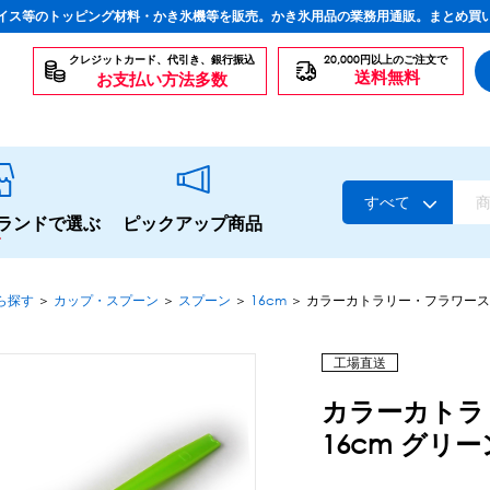
イス等のトッピング材料・かき氷機等を販売。かき氷用品の業務用通販。まとめ買
クレジットカード、代引き、銀行振込
20,000円以上のご注文で
送料無料
お支払い方法多数
すべて
ランドで選ぶ
ピックアップ商品
ら探す
＞
カップ・スプーン
＞
スプーン
＞
16cm
＞
カラーカトラリー・フラワースプ
スタンダードシロップ
工場直送
カラーカトラ
16cm グリー
生感覚の冷凍シロップ
ハーブシロップ
かき氷にもドリンクにも