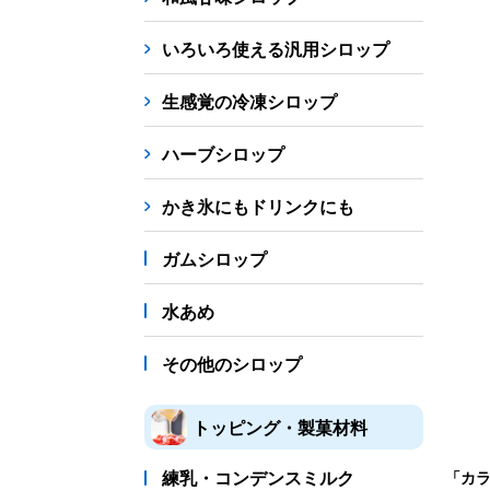
シロップ
冷凍フルーツ
ドリンクカップ・スト
いろいろ使える汎用シロップ
備品
生感覚の冷凍シロップ
蜜かけシャワー・レードル
詰め替え容器
冷凍
ハーブシロップ
販促
氷旗
のぼり
横幕
風船
ポスター
かき氷にもドリンクにも
かき氷書籍
ガムシロップ
かき氷コレクション
水あめ
その他のシロップ
トッピング・製菓材料
練乳・コンデンスミルク
「カ