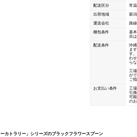
CLOSE
配送区分
常
ロー
ブレンダー・ミキサー
出荷地域
新
運送会社
路
ストッカー
その他の機器・備品
梱包条件
基
合
配送条件
沖縄
ま
す
その他のPRアイテム
台湾かき氷「Snow-kiss（スノーキッス）」
わ
ら
工
がで
ご
お支払い条件
工
引
可
CLOSE
の
ラーカトラリー」シリーズのブラックフラワースプーン