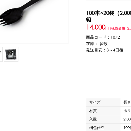
100本×20袋（2,00
ウト
ーツ
アイスクリーム
白玉もち・わらび餅
ソース・クリーム・フィ
箱
14,000
円
(税抜価格12,
ンク
商品コード：1872
在庫： 多数
ー
カートリッジシェイバー
家庭用かき氷機
刃物・替刃
オプ
発送目安：3～4日後
CLOSE
サイズ
長さ
材質
ポ
カップ
ボウル型カップ
フラワーカップ
コップ型カップ
スプ
入数
2,0
梱包仕立
10