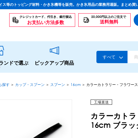
イス等のトッピング材料・かき氷機等を販売。かき氷用品の業務用通販。まとめ買
クレジットカード、代引き、銀行振込
20,000円以上のご注文で
送料無料
お支払い方法多数
すべて
ランドで選ぶ
ピックアップ商品
ら探す
＞
カップ・スプーン
＞
スプーン
＞
16cm
＞
カラーカトラリー・フラワースプ
スタンダードシロップ
工場直送
カラーカトラ
16cm ブラッ
生感覚の冷凍シロップ
ハーブシロップ
かき氷にもドリンクにも