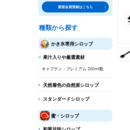
トッピング・製菓材料
専門店の副材料に
新規会員登録はこちら
練乳・コンデンスミルク
シロップ
トッピング
あずき・餡
製菓材料
テイクア
冷凍フル
その他のトッピング材料
ドリンクメニューに
種類から探す
かき氷機
フローズンドリンク
スムージー
ノンアルドリ
かき氷専用シロップ
ブロックアイススライサー
キューブアイススライサ
果汁入りや厳選素材
台湾かき氷
フレーバー氷（味つきの氷）
キャプテン・プレミアム 200ml瓶
かき氷セット
天然着色の自然派シロップ
かき氷イベントセット
スタンダードシロップ
カップ・スプーン
紙カップ
プラスチックカップ
発泡スチロール
蜜・シロップ
フローズンドリンク材料
和風甘味シロップ