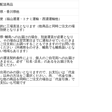
温配送商品
潟県・香川県他
線便（福山通運・トナミ運輸・西濃運輸他）
本的に工場直送となります（他商品と同時ご注文の場
は別便となります）
県･離島へのお届けの場合、別途運賃が必要となり
す。その場合は翌営業日までに通知させていただきま
。ご注文前にお調べすることもできますのでお問い合
せください（沖縄県をのぞき、離島でも離島扱いとな
ない地域もあります）
場の運送契約条件により、個人のご自宅宛へのお届け
きません。必ず「社名･店名」のあるをお届け先を
指定ください
場出荷のみの扱いとなりますので、お支払いは「代金
換」以外の方法をご選択ください。尚、「代金引換」
能な他の商品を同時にご注文の場合は「代金引換」で
お支払いも可能です