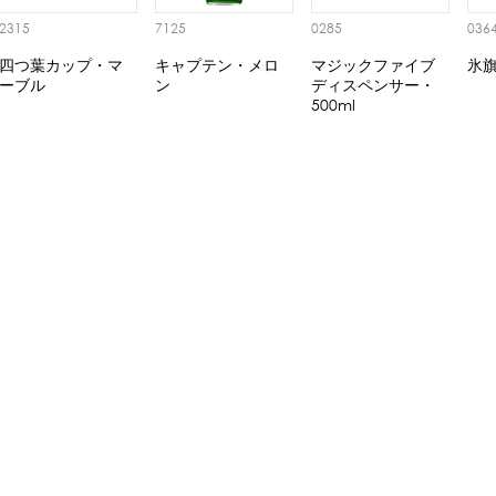
2315
7125
0285
036
四つ葉カップ・マ
キャプテン・メロ
マジックファイブ
氷旗
ーブル
ン
ディスペンサー・
500ml