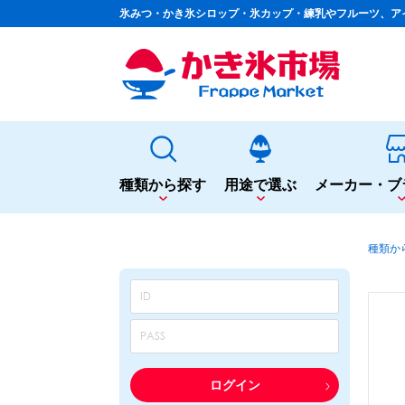
氷みつ・かき氷シロップ・氷カップ・練乳やフルーツ、ア
種類から探す
用途で選ぶ
メーカー・ブ
種類から探す
用途で選ぶ
種類か
かき氷専用シロップ
夏まつりや夜店に
果汁入りや厳選素材
シロップ
カップ・スプーン
天然着色の自然派シロップ
トッピング
蜜・シロップ
飲食店のサイドメニューに
和風甘味シロップ
シロップ
トッピング
いろいろ使える汎用シロップ
テイクアウト
ログイン