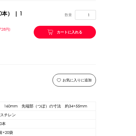
0本） | 1
リング等
ピューレ・ペースト
数量
728円)
カートに入れる
ション
お気に入りに追加
 160mm 先端部（つぼ）の寸法 約34×55mm
リスチレン
ーン
スプーンストロー
00本
0個×20袋