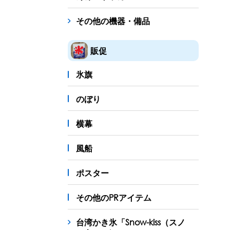
その他の機器・備品
販促
氷旗
のぼり
横幕
風船
ポスター
その他のPRアイテム
台湾かき氷「Snow-kiss（スノ