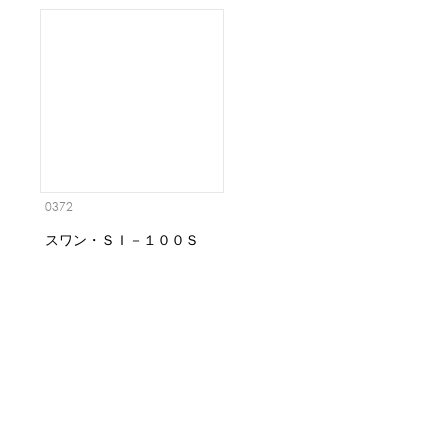
0372
スワン・ＳＩ－１００Ｓ