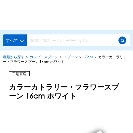
種類から探す
メーカー・ブランドで選ぶ
種類から探す
すべて
かき氷専用シロップ
探す
種類から探す
＞
カップ・スプーン
＞
スプーン
＞
16cm
＞
カラーカトラリ
ー・フラワースプーン 16cm ホワイト
果汁入りや厳選素材
天然着色の自然派シロップ
種類から探す
工場直送
スタンダードシロップ
カラーカトラリー・フラワースプ
用途で選ぶ
蜜・シロップ
ーン 16cm ホワイト
メーカー・ブランドで選ぶ
和風甘味シロップ
いろいろ使える汎用シロップ
生感覚の冷凍シロップ
ハーブシロップ
ピックアップ商品
かき氷にもドリンクにも
ガムシロップ
水あめ
その他のシロップ