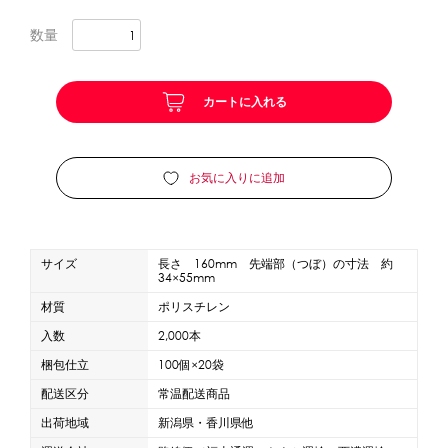
数量
かき氷セット
CLOSE
かき氷イベントセット
カートに入れる
カップ・スプーン
お気に入りに追加
紙カップ
プラスチックカップ
発泡スチロールカップ
ボウル型カップ
フラワーカップ
コップ型カップ
スプーン
スプーンストロー
サイズ
長さ 160mm 先端部（つぼ）の寸法 約
34×55mm
材質
ポリスチレン
フローズンドリンク材料
入数
2,000本
シロップ
冷凍フルーツ
ドリンクカップ・ストロー
梱包仕立
100個×20袋
ブレンダー・ミキサー
配送区分
常温配送商品
出荷地域
新潟県・香川県他
備品