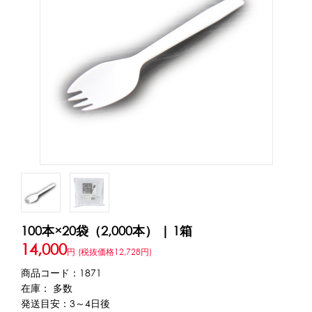
アカウント・設定
トッピング・製菓材料
会員登録内容変更
練乳・コンデンスミルク
あずき・餡
冷凍フルーツ
その他
アイスクリーム
白玉もち・わらび餅
ソース・クリーム・フィリング等
ピューレ・ペースト
当サイトについて
その他のトッピング材料
会社概要
かき氷機
特定商取引に関する法律に基づく表記
ブロックアイススライサー
キューブアイススライサー
カートリッジシェイバー
家庭用かき氷機
刃物・替刃
100本×20袋（2,000本） | 1箱
プライバシーポリシー
オプション
14,000
円
(税抜価格12,728円)
商品コード：1871
台湾かき氷
利用規約
在庫： 多数
発送目安：3～4日後
フレーバー氷（味つきの氷）