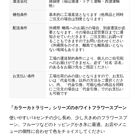
運送会社
路線便（福山通運・トナミ運輸・西濃運輸
他）
蜜かけシャワー・レードル
詰め替え容器
梱包条件
基本的に工場直送となります（他商品と同時
ご注文の場合は別便となります）
冷凍ストッカー
その他の機器・備品
配送条件
沖縄県･離島へのお届けの場合、別途運賃が必
要となります。その場合は翌営業日までに通
知させていただきます。ご注文前にお調べす
販促
ることもできますのでお問い合わせください
（沖縄県をのぞき、離島でも離島扱いとなら
ない地域もあります）
氷旗
のぼり
横幕
風船
ポスター
工場の運送契約条件により、個人のご自宅宛
その他のPRアイテム
へのお届けができません。必ず「社名･店名」
のあるをお届け先をご指定ください
台湾かき氷「Snow-kiss（スノーキッス）」
お支払い条件
工場出荷のみの扱いとなりますので、お支払
いは「代金引換」以外の方法をご選択くださ
い。尚、「代金引換」可能な他の商品を同時
かき氷書籍
にご注文の場合は「代金引換」でのお支払い
も可能です
かき氷コレクション
「カラーカトラリー」シリーズのホワイトフラワースプーン
使いやすい16センチの少し長め、少し大きめのフラワースプ
ーン。フルーツなどのトッピングかき氷に最適。お店やメニ
CLOSE
ューの個性に合わせて色をチョイスしてください