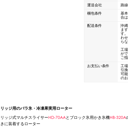
CLOSE
運送会社
路
ロー
ブレンダー・ミキサー
梱包条件
基
合
配送条件
沖縄
ストッカー
その他の機器・備品
ま
す
わ
ら
工
その他のPRアイテム
台湾かき氷「Snow-kiss（スノーキッス）」
がで
ご
お支払い条件
工
引
可
の
CLOSE
トリッジ用のバラ氷・冷凍果実用ローター
トリッジ式マルチスライサー
HD-70AA
とブロック氷用かき氷機
HB-320A
ときに装着するローター