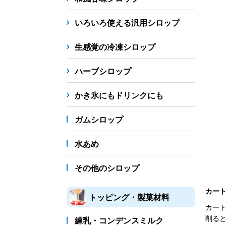
シロップ
冷凍フルーツ
ドリンクカップ・スト
いろいろ使える汎用シロップ
備品
生感覚の冷凍シロップ
蜜かけシャワー・レードル
詰め替え容器
冷凍
ハーブシロップ
販促
氷旗
のぼり
横幕
風船
ポスター
かき氷にもドリンクにも
かき氷書籍
ガムシロップ
かき氷コレクション
水あめ
その他のシロップ
カー
トッピング・製菓材料
カー
削る
練乳・コンデンスミルク