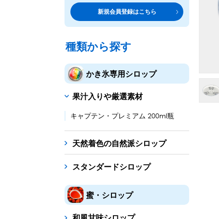
トッピング・製菓材料
専門店の副材料に
新規会員登録はこちら
練乳・コンデンスミルク
シロップ
トッピング
あずき・餡
製菓材料
テイクア
冷凍フル
その他のトッピング材料
ドリンクメニューに
種類から探す
かき氷機
フローズンドリンク
スムージー
ノンアルドリ
かき氷専用シロップ
ブロックアイススライサー
キューブアイススライサ
果汁入りや厳選素材
台湾かき氷
フレーバー氷（味つきの氷）
キャプテン・プレミアム 200ml瓶
かき氷セット
天然着色の自然派シロップ
かき氷イベントセット
スタンダードシロップ
カップ・スプーン
紙カップ
プラスチックカップ
発泡スチロール
蜜・シロップ
フローズンドリンク材料
和風甘味シロップ