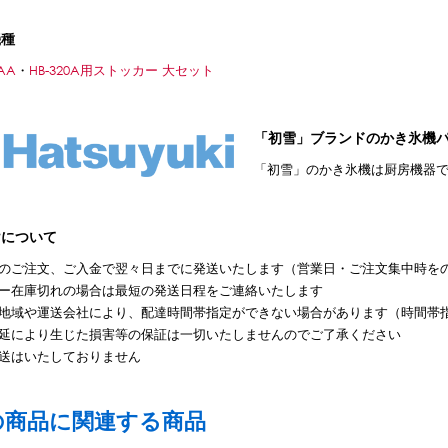
機種
AA
・
HB-320A用ストッカー 大セット
「初雪」ブランドのかき氷機
「初雪」のかき氷機は厨房機器
けについて
のご注文、ご入金で翌々日までに発送いたします（営業日・ご注文集中時を
ー在庫切れの場合は最短の発送日程をご連絡いたします
地域や運送会社により、配達時間帯指定ができない場合があります（時間帯
延により生じた損害等の保証は一切いたしませんのでご了承ください
送はいたしておりません
の商品に関連する商品