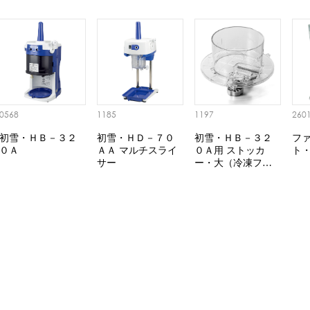
0568
1185
1197
260
初雪・ＨＢ－３２
初雪・ＨＤ－７０
初雪・ＨＢ－３２
フ
０Ａ
ＡＡ マルチスライ
０Ａ用 ストッカ
ト
サー
ー・大（冷凍フル
ーツ用）セット