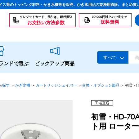
イス等のトッピング材料・かき氷機等を販売。かき氷用品の業務用通販。まとめ買
クレジットカード、代引き、銀行振込
20,000円以上のご注文で
送料無料
お支払い方法多数
すべて
ランドで選ぶ
ピックアップ商品
ら探す
＞
かき氷機
＞
カートリッジシェイバー
＞
交換・オプション部品
＞
初雪・H
スタンダードシロップ
工場直送
初雪・HD-70
ト用 ロータ
生感覚の冷凍シロップ
ハーブシロップ
かき氷にもドリンクにも