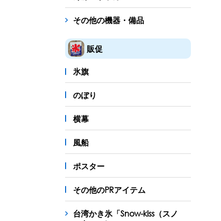
その他の機器・備品
販促
氷旗
のぼり
横幕
風船
ポスター
その他のPRアイテム
台湾かき氷「Snow-kiss（スノ