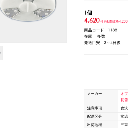
1個
ウト
ーツ
アイスクリーム
白玉もち・わらび餅
ソース・クリーム・フィ
4,620
円
(税抜価格4,200
商品コード：1188
ンク
在庫： 多数
発送目安：3～4日後
ー
カートリッジシェイバー
家庭用かき氷機
刃物・替刃
オプ
CLOSE
メーカー
オ
初
注意事項
食洗
カップ
ボウル型カップ
フラワーカップ
コップ型カップ
スプ
配送区分
常
出荷地域
三