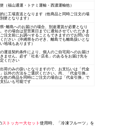
線便（福山通運・トナミ運輸・西濃運輸他）
本的に工場直送となります（他商品と同時ご注文の場
は別便となります）
県･離島へのお届けの場合、別途運賃が必要となり
す。その場合は翌営業日までに通知させていただきま
。ご注文前にお調べすることもできますのでお問い合
せください（沖縄県をのぞき、離島でも離島扱いとな
ない地域もあります）
場の運送契約条件により、個人のご自宅宛へのお届け
きません。必ず「社名･店名」のあるをお届け先を
指定ください
場出荷のみの扱いとなりますので、お支払いは「代金
換」以外の方法をご選択ください。尚、「代金引換」
能な他の商品を同時にご注文の場合は「代金引換」で
お支払いも可能です
の
ストッカー大セット
使用時、「冷凍フルーツ」を