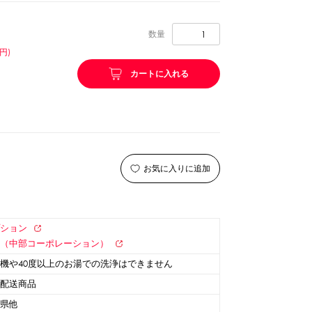
リング等
ピューレ・ペースト
数量
円)
カートに入れる
ション
お気に入りに追加
プション
雪（中部コーポレーション）
機や40度以上のお湯での洗浄はできません
ーン
スプーンストロー
温配送商品
重県他