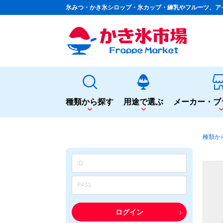
氷みつ・かき氷シロップ・氷カップ・練乳やフルーツ、ア
種類から探す
用途で選ぶ
メーカー・ブ
種類から探す
用途で選ぶ
種類か
かき氷専用シロップ
夏まつりや夜店に
果汁入りや厳選素材
シロップ
カップ・スプーン
天然着色の自然派シロップ
トッピング
蜜・シロップ
飲食店のサイドメニューに
和風甘味シロップ
シロップ
トッピング
いろいろ使える汎用シロップ
テイクアウト
ログイン