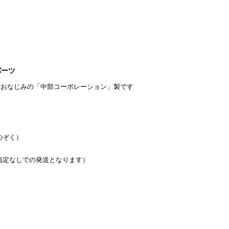
パーツ
でおなじみの「中部コーポレーション」製です
のぞく）
指定なしでの発送となります）