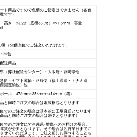
ソート商品ですので色柄のご指定はできません（各色
同数です）
・高さ 93.2φ（底径65.9φ）×91.5mm 容量
ml
000個（50個単位でご注文いただけます）
個×20包
温配送商品
庫県（弊社配送センター）・大阪府・宮崎県他
川急便・ヤマト運輸・路線便（福山通運・トナミ運
・西濃運輸他）他
ボール 476mm×386mm×414mm（箱）
商品と同時ご注文の場合は混載梱包となります
単位でのご注文の場合は基本的に工場直送となります
他商品と同時ご注文の場合は別便となります）
位でのご注文にて沖縄県･離島へのお届けの場合、
途運賃が必要となります。その場合は翌営業日までに
知させていただきます。ご注文前にお調べすることも