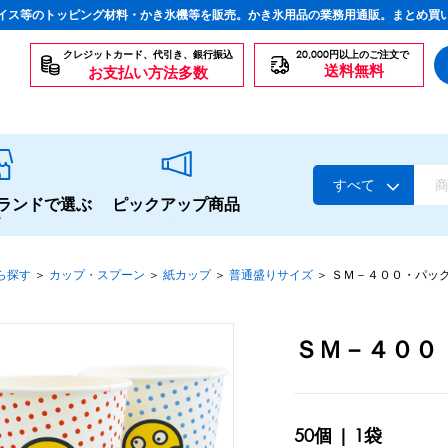
イス等のトッピング材料・かき氷機等を販売。かき氷用品の業務用通販。まとめ買
クレジットカード、代引き、銀行振込
20,000円以上のご注文で
送料無料
お支払い方法多数
すべて
ランドで選ぶ
ピックアップ商品
ら探す
＞
カップ・スプーン
＞
紙カップ
＞
普通盛りサイズ
＞
ＳＭ－４００・パッ
スタンダードシロップ
ＳＭ－４００
生感覚の冷凍シロップ
ハーブシロップ
かき氷にもドリンクにも
50個 | 1袋