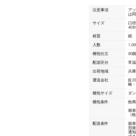
CLOSE
ロー
ブレンダー・ミキサー
注意事項
ア
は
サイズ
口径
403
ストッカー
その他の機器・備品
材質
紙
入数
1,
梱包仕立
50
その他のPRアイテム
台湾かき氷「Snow-kiss（スノーキッス）」
配送区分
常
出荷地域
兵
運送会社
佐
輸
梱包サイズ
ダン
CLOSE
梱包条件
他
箱
（
配送条件
箱単
別
通