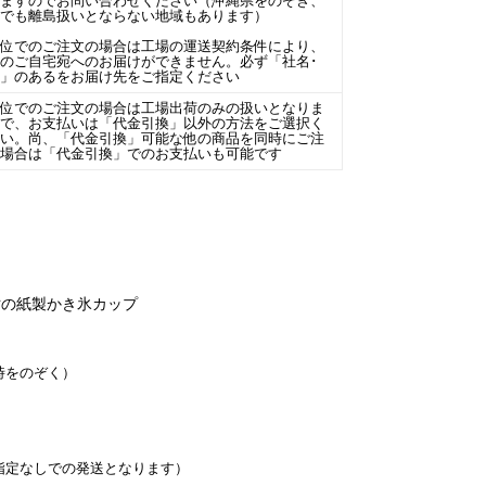
きますのでお問い合わせください（沖縄県をのぞき、
島でも離島扱いとならない地域もあります）
単位でのご注文の場合は工場の運送契約条件により、
のご自宅宛へのお届けができません。必ず「社名･
名」のあるをお届け先をご指定ください
単位でのご注文の場合は工場出荷のみの扱いとなりま
ので、お支払いは「代金引換」以外の方法をご選択く
さい。尚、「代金引換」可能な他の商品を同時にご注
の場合は「代金引換」でのお支払いも可能です
寸の紙製かき氷カップ
時をのぞく）
指定なしでの発送となります）