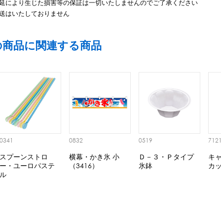
延により生じた損害等の保証は一切いたしませんのでご了承ください
送はいたしておりません
の商品に関連する商品
0341
0832
0519
712
スプーンストロ
横幕・かき氷 小
Ｄ－３・Ｐタイプ
キ
ー・ユーロパステ
（3416）
氷鉢
カ
ル