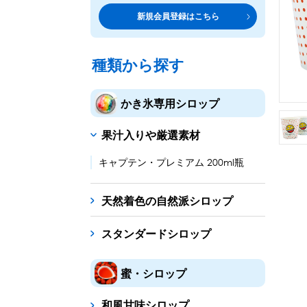
トッピング・製菓材料
専門店の副材料に
新規会員登録はこちら
練乳・コンデンスミルク
シロップ
トッピング
あずき・餡
製菓材料
テイクア
冷凍フル
その他のトッピング材料
ドリンクメニューに
種類から探す
かき氷機
フローズンドリンク
スムージー
ノンアルドリ
かき氷専用シロップ
ブロックアイススライサー
キューブアイススライサ
果汁入りや厳選素材
台湾かき氷
フレーバー氷（味つきの氷）
キャプテン・プレミアム 200ml瓶
かき氷セット
天然着色の自然派シロップ
かき氷イベントセット
スタンダードシロップ
カップ・スプーン
紙カップ
プラスチックカップ
発泡スチロール
蜜・シロップ
フローズンドリンク材料
和風甘味シロップ