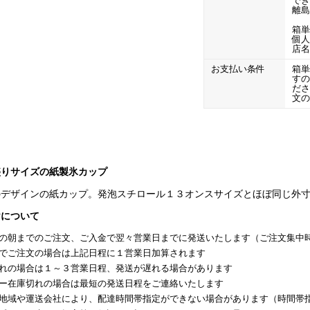
で
離
箱
個人
店
お支払い条件
箱
す
だ
文
盛りサイズの紙製氷カップ
のデザインの紙カップ。発泡スチロール１３オンスサイズとほぼ同じ外
けについて
の朝までのご注文、ご入金で翌々営業日までに発送いたします（ご注文集中
でご注文の場合は上記日程に１営業日加算されます
れの場合は１～３営業日程、発送が遅れる場合があります
ー在庫切れの場合は最短の発送日程をご連絡いたします
地域や運送会社により、配達時間帯指定ができない場合があります（時間帯