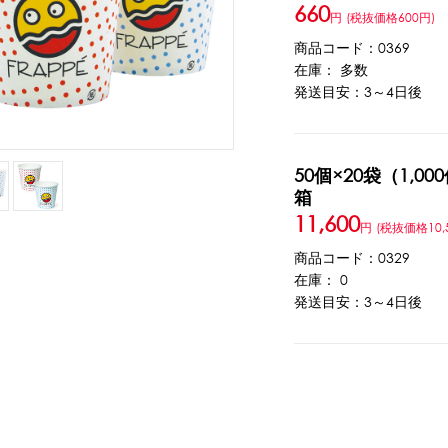
660
円
(税抜価格600円)
ウト
ーツ
アイスクリーム
白玉もち・わらび餅
ソース・クリーム・フィ
商品コード：0369
在庫： 多数
発送目安：3～4日後
ンク
ー
カートリッジシェイバー
家庭用かき氷機
刃物・替刃
オプ
50個×20袋（1,000
CLOSE
箱
11,600
円
(税抜価格10,
商品コード：0329
在庫： 0
発送目安：3～4日後
カップ
ボウル型カップ
フラワーカップ
コップ型カップ
スプ