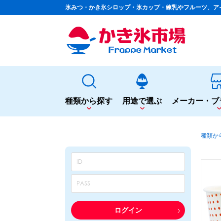
氷みつ・かき氷シロップ・氷カップ・練乳やフルーツ、ア
種類から探す
用途で選ぶ
メーカー・ブ
種類から探す
用途で選ぶ
種類か
かき氷専用シロップ
夏まつりや夜店に
果汁入りや厳選素材
シロップ
カップ・スプーン
天然着色の自然派シロップ
トッピング
蜜・シロップ
飲食店のサイドメニューに
和風甘味シロップ
シロップ
トッピング
いろいろ使える汎用シロップ
テイクアウト
ログイン