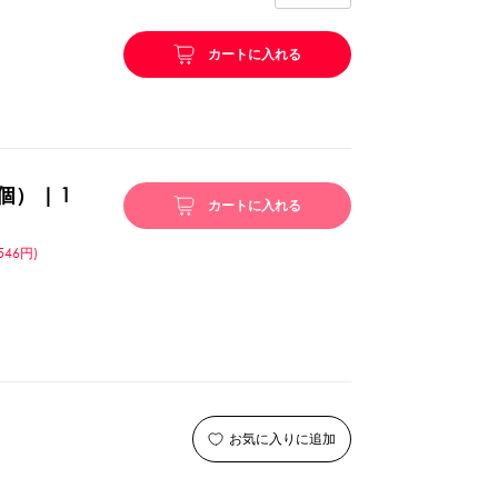
リング等
ピューレ・ペースト
カートに入れる
ション
個） | 1
カートに入れる
546円)
ーン
スプーンストロー
お気に入りに追加