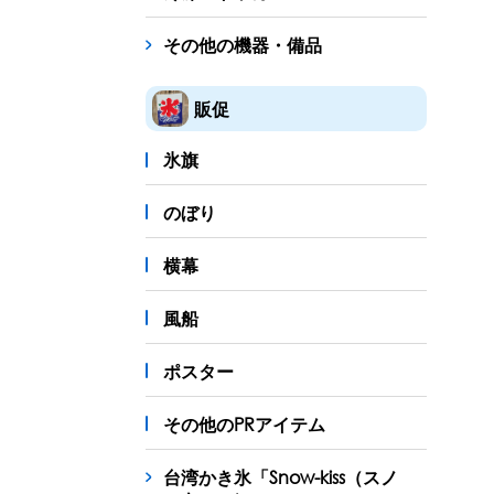
その他の機器・備品
販促
氷旗
のぼり
横幕
風船
ポスター
その他のPRアイテム
台湾かき氷「Snow-kiss（スノ