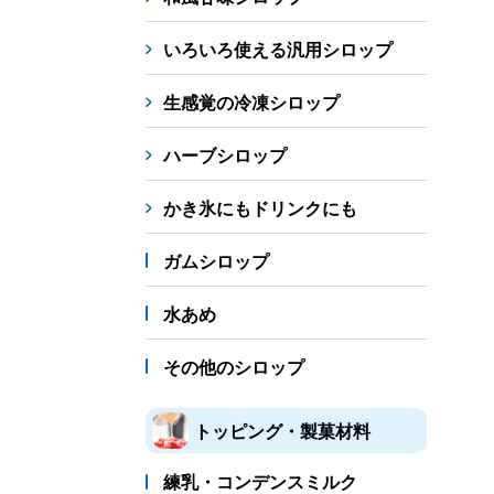
シロップ
冷凍フルーツ
ドリンクカップ・スト
いろいろ使える汎用シロップ
備品
生感覚の冷凍シロップ
蜜かけシャワー・レードル
詰め替え容器
冷凍
ハーブシロップ
販促
氷旗
のぼり
横幕
風船
ポスター
かき氷にもドリンクにも
かき氷書籍
ガムシロップ
かき氷コレクション
水あめ
その他のシロップ
トッピング・製菓材料
練乳・コンデンスミルク