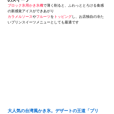
ブロック氷用かき氷機
で薄く削ると、ふわっととろける食感
の新感覚アイスができあがり
カラメルソース
や
フルーツ
を
トッピング
し、お店独自の冷た
いプリンスイーツメニューとしても最適です
大人気の台湾風かき氷。デザートの王道「プリ