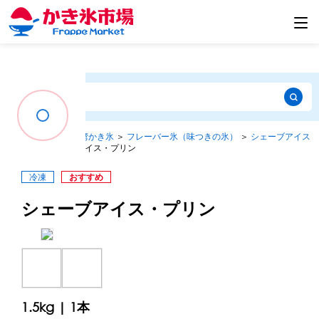
すべて
探す
種類から探す
＞
台湾かき氷
＞
フレーバー氷（味つきの氷）
＞
シェーブアイス
1.5kg
＞
シェーブアイス・プリン
種類から探す
冷凍
おすすめ
シェーブアイス・プリン
用途で選ぶ
メーカー・ブランドで選ぶ
ピックアップ商品
1.5kg | 1本