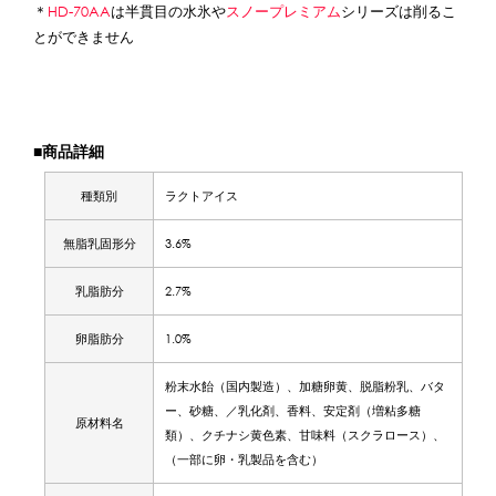
＊
HD-70AA
は半貫目の水氷や
スノープレミアム
シリーズは削るこ
とができません
■商品詳細
種類別
ラクトアイス
無脂乳固形分
3.6%
乳脂肪分
2.7%
卵脂肪分
1.0%
粉末水飴（国内製造）、加糖卵黄、脱脂粉乳、バタ
ー、砂糖、／乳化剤、香料、安定剤（増粘多糖
原材料名
類）、クチナシ黄色素、甘味料（スクラロース）、
（一部に卵・乳製品を含む）