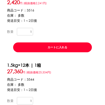
2,420
円
(税抜価格2,241円)
アカウント・設定
商品コード：3516
会員登録内容変更
在庫： 多数
発送目安：1～2日後
その他
数量
当サイトについて
カートに入れる
会社概要
特定商取引に関する法律に基づく表記
1.5kg×12本 | 1箱
27,360
円
(税抜価格25,334円)
プライバシーポリシー
商品コード：3544
在庫： 多数
発送目安：1～2日後
利用規約
数量