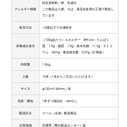
特定原材料／卵、乳成分
アレルギー情報
この製品は小麦、そば、落花生使用の工場で製造し
ています
保存方法
-18度以下で冷凍保存
［100gあたり］エネルギー 89Kcal・たんぱく
栄養成分表示
質 1.9g・脂質 1.9g・炭水化物 11.2g・ナトリ
ウム 26mg・食塩相当量 0.07g（計算値）
内容量
1.5kg
入数
12本（1本からご注文いただけます）
サイズ
φ120×H140mm／本
包装・梱包
1本ずつ袋詰め・JANなし
配送区分
クール（冷凍）配送商品
出荷地域
兵庫県（弊社配送センター）他