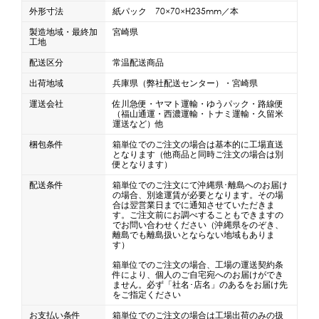
外形寸法
紙パック 70×70×H235mm／本
製造地域・最終加
宮崎県
工地
配送区分
常温配送商品
出荷地域
兵庫県（弊社配送センター）・宮崎県
運送会社
佐川急便・ヤマト運輸・ゆうパック・路線便
（福山通運・西濃運輸・トナミ運輸・久留米
運送など）他
梱包条件
箱単位でのご注文の場合は基本的に工場直送
となります（他商品と同時ご注文の場合は別
便となります）
配送条件
箱単位でのご注文にて沖縄県･離島へのお届け
の場合、別途運賃が必要となります。その場
合は翌営業日までに通知させていただきま
す。ご注文前にお調べすることもできますの
でお問い合わせください（沖縄県をのぞき、
離島でも離島扱いとならない地域もありま
す）
箱単位でのご注文の場合、工場の運送契約条
件により、個人のご自宅宛へのお届けができ
ません。必ず「社名･店名」のあるをお届け先
をご指定ください
お支払い条件
箱単位でのご注文の場合は工場出荷のみの扱