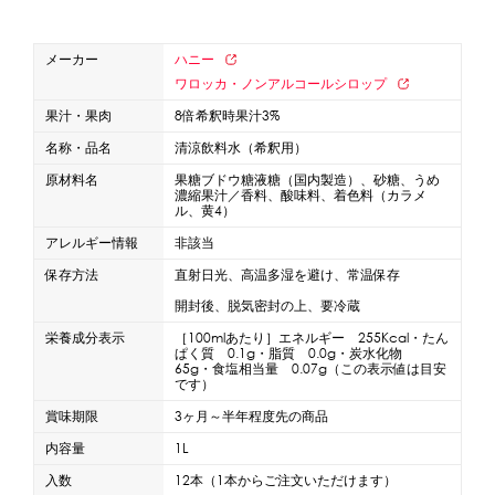
蜜かけシャワー・レードル
詰め替え容器
メーカー
ハニー
冷凍ストッカー
その他の機器・備品
ワロッカ・ノンアルコールシロップ
果汁・果肉
8倍希釈時果汁3%
販促
名称・品名
清涼飲料水（希釈用）
原材料名
果糖ブドウ糖液糖（国内製造）、砂糖、うめ
氷旗
のぼり
横幕
風船
ポスター
濃縮果汁／香料、酸味料、着色料（カラメ
ル、黄4）
その他のPRアイテム
アレルギー情報
非該当
台湾かき氷「Snow-kiss（スノーキッス）」
保存方法
直射日光、高温多湿を避け、常温保存
開封後、脱気密封の上、要冷蔵
かき氷書籍
栄養成分表示
［100mlあたり］エネルギー 255Kcal・たん
ぱく質 0.1g・脂質 0.0g・炭水化物
かき氷コレクション
65g・食塩相当量 0.07g（この表示値は目安
です）
賞味期限
3ヶ月～半年程度先の商品
内容量
1L
CLOSE
入数
12本（1本からご注文いただけます）