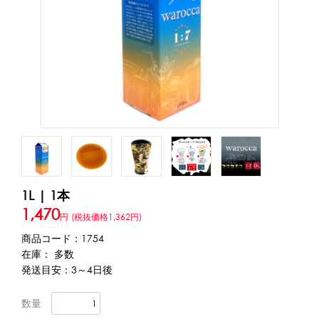
アカウント・設定
トッピング・製菓材料
会員登録内容変更
練乳・コンデンスミルク
あずき・餡
冷凍フルーツ
その他
アイスクリーム
白玉もち・わらび餅
ソース・クリーム・フィリング等
ピューレ・ペースト
当サイトについて
その他のトッピング材料
会社概要
かき氷機
1L | 1本
特定商取引に関する法律に基づく表記
ブロックアイススライサー
キューブアイススライサー
1,470
円
(税抜価格1,362円)
カートリッジシェイバー
家庭用かき氷機
刃物・替刃
プライバシーポリシー
商品コード：1754
オプション
在庫： 多数
発送目安：3～4日後
台湾かき氷
利用規約
数量
フレーバー氷（味つきの氷）