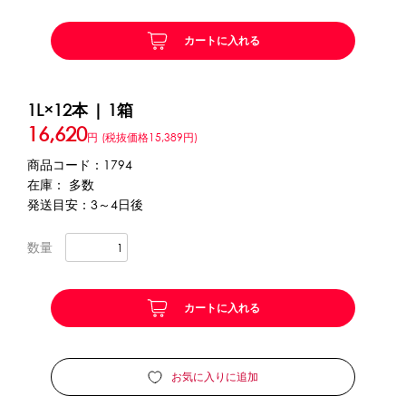
カートに入れる
かき氷セット
CLOSE
かき氷イベントセット
1L×12本 | 1箱
16,620
カップ・スプーン
円
(税抜価格15,389円)
商品コード：1794
紙カップ
プラスチックカップ
発泡スチロールカップ
在庫： 多数
ボウル型カップ
フラワーカップ
コップ型カップ
発送目安：3～4日後
スプーン
スプーンストロー
数量
フローズンドリンク材料
カートに入れる
シロップ
冷凍フルーツ
ドリンクカップ・ストロー
ブレンダー・ミキサー
お気に入りに追加
備品