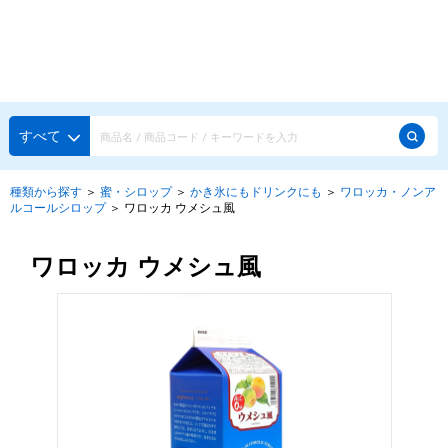
種類から探す
メーカー・ブランドで選ぶ
種類から探す
すべて
かき氷専用シロップ
探す
種類から探す
＞
蜜・シロップ
＞
かき氷にもドリンクにも
＞
ワロッカ・ノンア
ルコールシロップ
＞
ワロッカ ウメシュ風
果汁入りや厳選素材
天然着色の自然派シロップ
種類から探す
スタンダードシロップ
ワロッカ ウメシュ風
用途で選ぶ
蜜・シロップ
メーカー・ブランドで選ぶ
和風甘味シロップ
いろいろ使える汎用シロップ
生感覚の冷凍シロップ
ハーブシロップ
ピックアップ商品
かき氷にもドリンクにも
ガムシロップ
水あめ
その他のシロップ