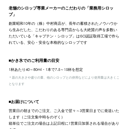
老舗のシロップ専業メーカーのこだわりの「業務用シロッ
プ」
創業昭和10年の（株）中村商店が、長年の蓄積されたノウハウか
ら生みだした、こだわりのある専門店からも大絶賛の声を多数い
ただいている「キャプテン・シロップ」はISO認証取得工場で作ら
れている、安心・安全な本格的なシロップです
■かき氷でのご利用量の目安
1杯あたり40～80ml・1本で7.5～15杯を想定
＊器の大きさや盛りの量、他のシロップとの併用などにより使用量は大きくこ
となります
■お届けについて
営業日の朝までのご注文、ご入金で翌々～3営業日までに発送いた
します（ご注文集中時をのぞく）
箱単位でご注文の場合は上記日程に1営業日加算される場合があり