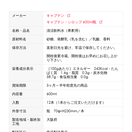
蜜かけシャワー・レードル
詰め替え容器
メーカー
キャプテン
冷凍ストッカー
その他の機器・備品
キャプテン・シロップ 600ml瓶
名称・品名
清涼飲料水（希釈用）
販促
原材料名
砂糖、発酵乳（乳を含む）／乳酸、香料
保存方法
直射日光を避け、常温で保存してください。
氷旗
のぼり
横幕
風船
ポスター
開栓後要冷蔵。開栓後はお早めにお召し上が
その他のPRアイテム
り下さい。
台湾かき氷「Snow-kiss（スノーキッス）」
栄養成分表示
［100gあたり］エネルギー 243Kcal・たん
ぱく質 1.4g・脂質 0.3g・炭水化物
58.7g・食塩相当量 0.0g
かき氷書籍
賞味期限
3ヶ月～半年程度先の商品
内容量
600ml
かき氷コレクション
入数
12本（1本からご注文いただけます）
外形寸法
瓶 70φ×H230mm／本
製造地域・最終加
大阪府
CLOSE
工地