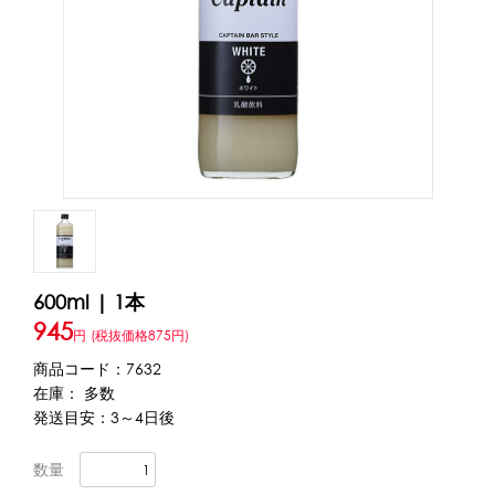
アカウント・設定
トッピング・製菓材料
会員登録内容変更
練乳・コンデンスミルク
あずき・餡
冷凍フルーツ
その他
アイスクリーム
白玉もち・わらび餅
ソース・クリーム・フィリング等
ピューレ・ペースト
当サイトについて
その他のトッピング材料
会社概要
かき氷機
600ml | 1本
特定商取引に関する法律に基づく表記
ブロックアイススライサー
キューブアイススライサー
945
円
(税抜価格875円)
カートリッジシェイバー
家庭用かき氷機
刃物・替刃
商品コード：7632
プライバシーポリシー
オプション
在庫： 多数
発送目安：3～4日後
台湾かき氷
利用規約
数量
フレーバー氷（味つきの氷）