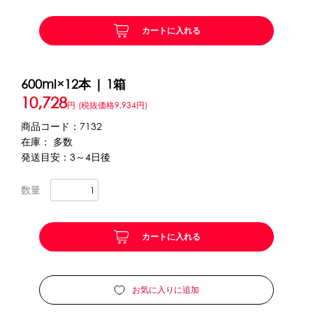
カートに入れる
かき氷セット
CLOSE
かき氷イベントセット
600ml×12本 | 1箱
10,728
カップ・スプーン
円
(税抜価格9,934円)
商品コード：7132
紙カップ
プラスチックカップ
発泡スチロールカップ
在庫： 多数
発送目安：3～4日後
ボウル型カップ
フラワーカップ
コップ型カップ
スプーン
スプーンストロー
数量
フローズンドリンク材料
カートに入れる
シロップ
冷凍フルーツ
ドリンクカップ・ストロー
ブレンダー・ミキサー
お気に入りに追加
備品