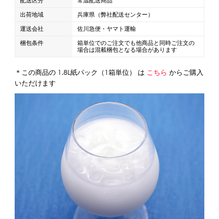
配送区分
常温配送商品
出荷地域
兵庫県（弊社配送センター）
運送会社
佐川急便・ヤマト運輸
梱包条件
箱単位でのご注文でも他商品と同時ご注文の
場合は混載梱包となる場合があります
＊この商品の 1.8L紙パック（1箱単位） は
こちら
からご購入
いただけます