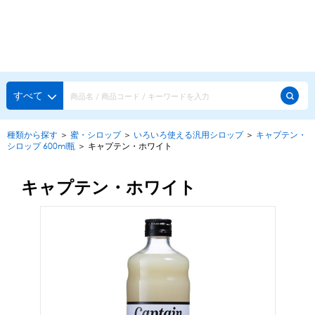
種類から探す
メーカー・ブランドで選ぶ
種類から探す
すべて
かき氷専用シロップ
探す
種類から探す
＞
蜜・シロップ
＞
いろいろ使える汎用シロップ
＞
キャプテン・
シロップ 600ml瓶
＞
キャプテン・ホワイト
果汁入りや厳選素材
天然着色の自然派シロップ
種類から探す
スタンダードシロップ
キャプテン・ホワイト
用途で選ぶ
蜜・シロップ
メーカー・ブランドで選ぶ
和風甘味シロップ
いろいろ使える汎用シロップ
生感覚の冷凍シロップ
ハーブシロップ
ピックアップ商品
かき氷にもドリンクにも
ガムシロップ
水あめ
その他のシロップ