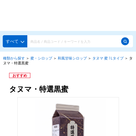
種類から探す
メーカー・ブランドで選ぶ
種類から探す
すべて
かき氷専用シロップ
探す
種類から探す
＞
蜜・シロップ
＞
和風甘味シロップ
＞
タヌマ 蜜 1Lタイプ
＞
タ
ヌマ・特選黒蜜
果汁入りや厳選素材
天然着色の自然派シロップ
種類から探す
おすすめ
スタンダードシロップ
タヌマ・特選黒蜜
用途で選ぶ
蜜・シロップ
メーカー・ブランドで選ぶ
和風甘味シロップ
いろいろ使える汎用シロップ
生感覚の冷凍シロップ
ハーブシロップ
ピックアップ商品
かき氷にもドリンクにも
ガムシロップ
水あめ
その他のシロップ