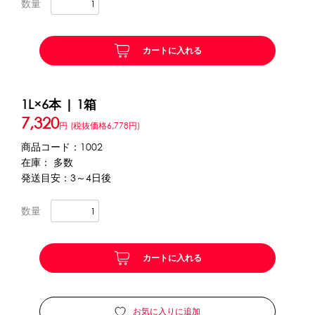
数量
かき氷セット
CLOSE
カートに入れる
かき氷イベントセット
1L×6本 | 1箱
カップ・スプーン
7,320
円
(税抜価格6,778円)
紙カップ
プラスチックカップ
発泡スチロールカップ
商品コード：1002
ボウル型カップ
フラワーカップ
コップ型カップ
在庫： 多数
発送目安：3～4日後
スプーン
スプーンストロー
数量
フローズンドリンク材料
シロップ
冷凍フルーツ
ドリンクカップ・ストロー
カートに入れる
ブレンダー・ミキサー
備品
お気に入りに追加