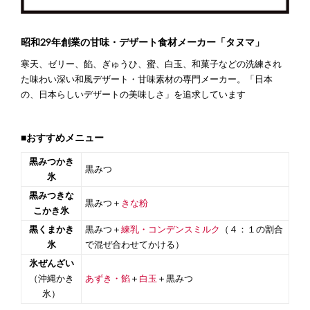
昭和29年創業の甘味・デザート食材メーカー「タヌマ」
寒天、ゼリー、餡、ぎゅうひ、蜜、白玉、和菓子などの洗練され
た味わい深い和風デザート・甘味素材の専門メーカー。「日本
の、日本らしいデザートの美味しさ」を追求しています
■おすすめメニュー
黒みつかき
黒みつ
氷
黒みつきな
黒みつ＋
きな粉
こかき氷
黒くまかき
黒みつ＋
練乳・コンデンスミルク
（４：１の割合
氷
で混ぜ合わせてかける）
氷ぜんざい
（沖縄かき
あずき・餡
＋
白玉
＋黒みつ
氷）