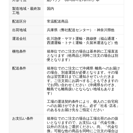
製造地域・最終加
国内
工地
配送区分
常温配送商品
出荷地域
兵庫県（弊社配送センター）・神奈川県他
運送会社
佐川急便・ヤマト運輸・路線便（福山通運・
西濃運輸・トナミ運輸・久留米運送など）他
梱包条件
箱単位でのご注文の場合は基本的に工場直送
となります（他商品と同時ご注文の場合は別
便となります）
配送条件
箱単位でのご注文にて沖縄県･離島へのお届け
の場合、別途運賃が必要となります。その場
合は翌営業日までに通知させていただきま
す。ご注文前にお調べすることもできますの
でお問い合わせください（沖縄県をのぞき、
離島でも離島扱いとならない地域もありま
す）
工場の運送契約条件により、個人のご自宅宛
へのお届けができません。必ず「社名･店名」
のあるをお届け先をご指定ください
お支払い条件
箱単位でのご注文の場合は工場出荷のみの扱
いとなりますので、お支払いは「代金引換」
以外の方法をご選択ください。尚、「代金引
換」可能な他の商品を同時にご注文の場合は