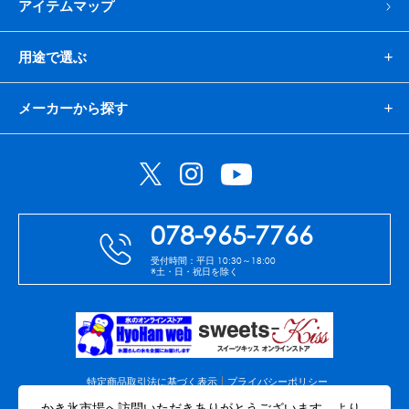
アイテムマップ
用途で選ぶ
メーカーから探す
078-965-7766
受付時間：平日 10:30～18:00
※土・日・祝日を除く
特定商品取引法に基づく表示
プライバシーポリシー
免責事項
会社案内
サイトマップ
かき氷市場へ訪問いただきありがとうございます。より