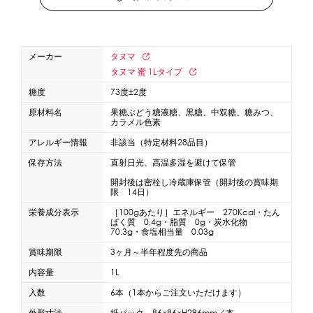
蜜かけシャワー・レードル
詰め替え容器
冷凍ストッカー
その他の機器・備品
メーカー
タヌマ
タヌマ 蜜 1Lタイプ
販促
糖度
73度±2度
原材料名
果糖ぶどう糖液糖、黒糖、中双糖、糖みつ、
氷旗
のぼり
横幕
風船
ポスター
カラメル色素
その他のPRアイテム
アレルギー情報
非該当（特定材料28品目）
台湾かき氷「Snow-kiss（スノーキッス）」
保存方法
直射日光、高温多湿を避けて保管
開封後は密栓し冷蔵庫保管（開封後の賞味期
限 14日）
かき氷書籍
栄養成分表示
［100gあたり］エネルギー 270Kcal・たん
ぱく質 0.4g・脂質 0g・炭水化物
かき氷コレクション
70.3g・食塩相当量 0.03g
賞味期限
3ヶ月～半年程度先の商品
内容量
1L
CLOSE
入数
6本（1本からご注文いただけます）
外形寸法
紙パック 86×86×H296mm／本