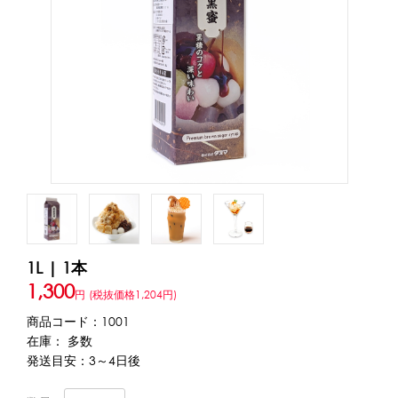
アカウント・設定
トッピング・製菓材料
会員登録内容変更
練乳・コンデンスミルク
あずき・餡
冷凍フルーツ
その他
アイスクリーム
白玉もち・わらび餅
ソース・クリーム・フィリング等
ピューレ・ペースト
当サイトについて
その他のトッピング材料
会社概要
かき氷機
特定商取引に関する法律に基づく表記
ブロックアイススライサー
キューブアイススライサー
1L | 1本
カートリッジシェイバー
家庭用かき氷機
刃物・替刃
1,300
円
(税抜価格1,204円)
プライバシーポリシー
オプション
商品コード：1001
在庫： 多数
台湾かき氷
利用規約
発送目安：3～4日後
フレーバー氷（味つきの氷）