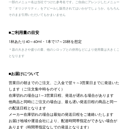
一部のメニュー名は当社でつけた参考名です。ご自由にアレンジしたメニュー
で「オリジナリティ」をアピールし販売されてはいかがでしょうか。もちろん
そのまま引用いただいてもかまいません
■ご利用量の目安
1杯あたり40～60ml・1本で17～25杯を想定
＊器の大きさや盛りの量、他のシロップとの併用などにより使用量は大きくこ
となります
■お届けについて
営業日の朝までのご注文、ご入金で翌々～3営業日までに発送いた
します（ご注文集中時をのぞく）
在庫切れの場合は1～3営業日程、発送が遅れる場合があります
他商品と同時にご注文の場合は、最も遅い発送日程の商品と同一
の配送日程となります
メーカー在庫切れの場合は最短の発送日程をご連絡いたします
お届け地域や運送会社により、配達時間帯指定ができない場合が
あります（時間帯指定なしでの発送となります）