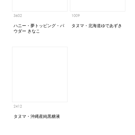
3602
1009
ハニー・夢トッピング・パ
タヌマ・北海道ゆであずき
ウダー きなこ
2412
タヌマ・沖縄産純黒糖液