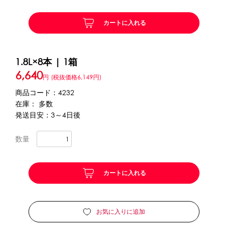
カートに入れる
かき氷セット
CLOSE
かき氷イベントセット
1.8L×8本 | 1箱
6,640
カップ・スプーン
円
(税抜価格6,149円)
商品コード：4232
紙カップ
プラスチックカップ
発泡スチロールカップ
在庫： 多数
ボウル型カップ
フラワーカップ
コップ型カップ
発送目安：3～4日後
スプーン
スプーンストロー
数量
フローズンドリンク材料
カートに入れる
シロップ
冷凍フルーツ
ドリンクカップ・ストロー
ブレンダー・ミキサー
お気に入りに追加
備品