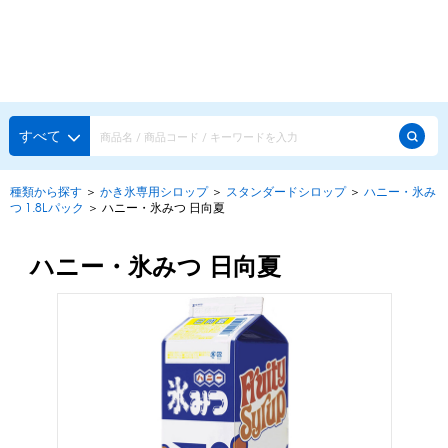
種類から探す
メーカー・ブランドで選ぶ
種類から探す
すべて
かき氷専用シロップ
探す
種類から探す
＞
かき氷専用シロップ
＞
スタンダードシロップ
＞
ハニー・氷み
つ 1.8Lパック
＞
ハニー・氷みつ 日向夏
果汁入りや厳選素材
天然着色の自然派シロップ
種類から探す
スタンダードシロップ
ハニー・氷みつ 日向夏
用途で選ぶ
蜜・シロップ
メーカー・ブランドで選ぶ
和風甘味シロップ
いろいろ使える汎用シロップ
生感覚の冷凍シロップ
ハーブシロップ
ピックアップ商品
かき氷にもドリンクにも
ガムシロップ
水あめ
その他のシロップ