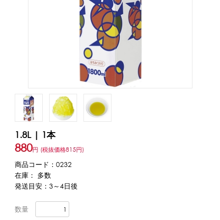
アカウント・設定
トッピング・製菓材料
会員登録内容変更
練乳・コンデンスミルク
あずき・餡
冷凍フルーツ
その他
アイスクリーム
白玉もち・わらび餅
ソース・クリーム・フィリング等
ピューレ・ペースト
当サイトについて
その他のトッピング材料
会社概要
かき氷機
1.8L | 1本
特定商取引に関する法律に基づく表記
ブロックアイススライサー
キューブアイススライサー
880
円
(税抜価格815円)
カートリッジシェイバー
家庭用かき氷機
刃物・替刃
プライバシーポリシー
商品コード：0232
オプション
在庫： 多数
発送目安：3～4日後
台湾かき氷
利用規約
数量
フレーバー氷（味つきの氷）