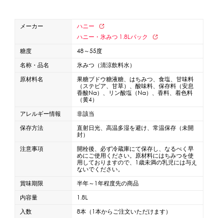
蜜かけシャワー・レードル
詰め替え容器
メーカー
ハニー
冷凍ストッカー
その他の機器・備品
ハニー・氷みつ 1.8Lパック
糖度
48～55度
販促
名称・品名
氷みつ（清涼飲料水）
原材料名
果糖ブドウ糖液糖、はちみつ、食塩、甘味料
氷旗
のぼり
横幕
風船
ポスター
（ステビア、甘草）、酸味料、保存料（安息
香酸Na）、リン酸塩（Na）、香料、着色料
その他のPRアイテム
（黄4）
台湾かき氷「Snow-kiss（スノーキッス）」
アレルギー情報
非該当
保存方法
直射日光、高温多湿を避け、常温保存（未開
封）
かき氷書籍
注意事項
開栓後、必ず冷蔵庫にて保存し、なるべく早
めにご使用ください。原材料にはちみつを使
かき氷コレクション
用しておりますので、1歳未満の乳児には与え
ないでください。
賞味期限
半年～1年程度先の商品
内容量
1.8L
CLOSE
入数
8本（1本からご注文いただけます）