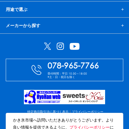
用途で選ぶ
メーカーから探す
078-965-7766
受付時間：平日 10:30～18:00
※土・日・祝日を除く
特定商品取引法に基づく表示
プライバシーポリシー
免責事項
会社案内
サイトマップ
かき氷市場へ訪問いただきありがとうございます。より
良い情報を提供できるように、
プライバシーポリシー
に
(C)Copyright Akashi-Hyohan co.,ltd. All rights reserved.