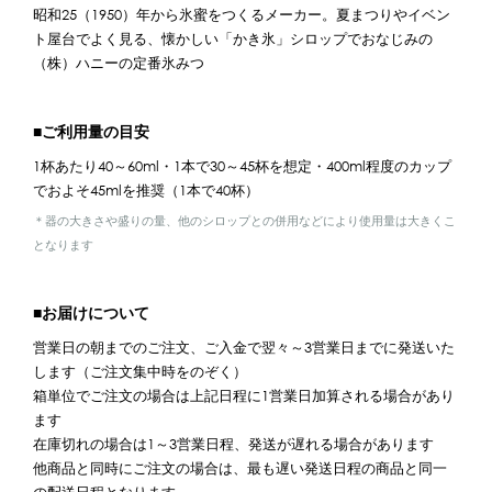
昭和25（1950）年から氷蜜をつくるメーカー。夏まつりやイベン
ト屋台でよく見る、懐かしい「かき氷」シロップでおなじみの
（株）ハニーの定番氷みつ
■ご利用量の目安
1杯あたり40～60ml・1本で30～45杯を想定・400ml程度のカップ
でおよそ45mlを推奨（1本で40杯）
＊器の大きさや盛りの量、他のシロップとの併用などにより使用量は大きくこ
となります
■お届けについて
営業日の朝までのご注文、ご入金で翌々～3営業日までに発送いた
します（ご注文集中時をのぞく）
箱単位でご注文の場合は上記日程に1営業日加算される場合があり
ます
在庫切れの場合は1～3営業日程、発送が遅れる場合があります
他商品と同時にご注文の場合は、最も遅い発送日程の商品と同一