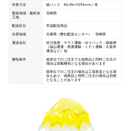
外形寸法
紙パック 86×86×H296mm／本
製造地域・最終加
宮崎県
工地
配送区分
常温配送商品
出荷地域
兵庫県（弊社配送センター）・宮崎県
運送会社
佐川急便・ヤマト運輸・ゆうパック・路線便
（福山通運・西濃運輸・トナミ運輸・久留米
運送など）他
梱包条件
箱単位でのご注文でも他商品と同時ご注文の
場合は混載梱包となる場合があります
箱単位でのご注文の場合は工場直送となる場
合もあり、他商品と同時ご注文の場合は別便
となることがあります