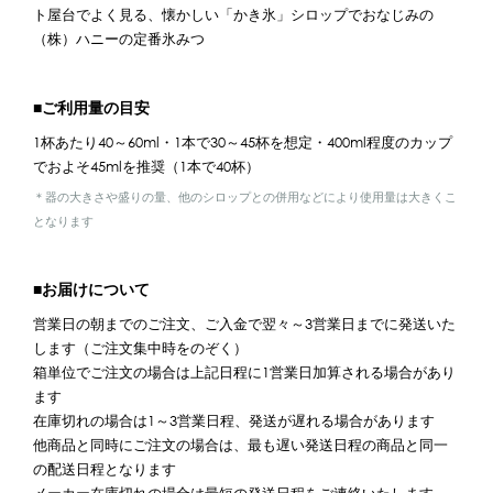
ト屋台でよく見る、懐かしい「かき氷」シロップでおなじみの
（株）ハニーの定番氷みつ
■ご利用量の目安
1杯あたり40～60ml・1本で30～45杯を想定・400ml程度のカップ
でおよそ45mlを推奨（1本で40杯）
＊器の大きさや盛りの量、他のシロップとの併用などにより使用量は大きくこ
となります
■お届けについて
営業日の朝までのご注文、ご入金で翌々～3営業日までに発送いた
します（ご注文集中時をのぞく）
箱単位でご注文の場合は上記日程に1営業日加算される場合があり
ます
在庫切れの場合は1～3営業日程、発送が遅れる場合があります
他商品と同時にご注文の場合は、最も遅い発送日程の商品と同一
の配送日程となります