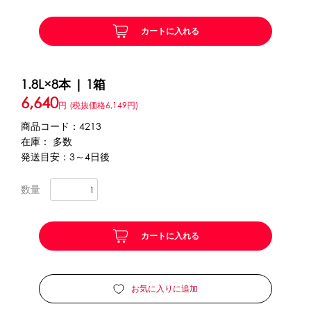
カートに入れる
かき氷セット
CLOSE
かき氷イベントセット
1.8L×8本 | 1箱
6,640
カップ・スプーン
円
(税抜価格6,149円)
商品コード：4213
紙カップ
プラスチックカップ
発泡スチロールカップ
在庫： 多数
ボウル型カップ
フラワーカップ
コップ型カップ
発送目安：3～4日後
スプーン
スプーンストロー
数量
フローズンドリンク材料
カートに入れる
シロップ
冷凍フルーツ
ドリンクカップ・ストロー
ブレンダー・ミキサー
お気に入りに追加
備品