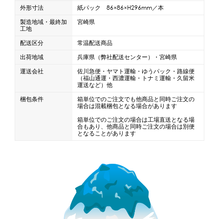
外形寸法
紙パック 86×86×H296mm／本
製造地域・最終加
宮崎県
工地
配送区分
常温配送商品
出荷地域
兵庫県（弊社配送センター）・宮崎県
運送会社
佐川急便・ヤマト運輸・ゆうパック・路線便
（福山通運・西濃運輸・トナミ運輸・久留米
運送など）他
梱包条件
箱単位でのご注文でも他商品と同時ご注文の
場合は混載梱包となる場合があります
箱単位でのご注文の場合は工場直送となる場
合もあり、他商品と同時ご注文の場合は別便
となることがあります