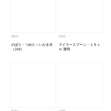
0825
0932
のぼり・つめた～いかき氷
マドラースプーン・１６ｃ
（268）
ｍ 透明
0754
1352