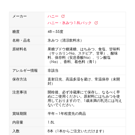
蜜かけシャワー・レードル
詰め替え容器
メーカー
ハニー
冷凍ストッカー
その他の機器・備品
ハニー・氷みつ 1.8Lパック
糖度
48～55度
販促
名称・品名
氷みつ（清涼飲料水）
原材料名
果糖ブドウ糖液糖、はちみつ、食塩、甘味料
氷旗
のぼり
横幕
風船
ポスター
（サッカリンNa、ステビア、甘草）、酸味
料、保存料（安息香酸Na）、リン酸塩
その他のPRアイテム
（Na）、香料、着色料（青1）
台湾かき氷「Snow-kiss（スノーキッス）」
アレルギー情報
非該当
保存方法
直射日光、高温多湿を避け、常温保存（未開
封）
かき氷書籍
注意事項
開栓後、必ず冷蔵庫にて保存し、なるべく早
めにご使用ください。原材料にはちみつを使
かき氷コレクション
用しておりますので、1歳未満の乳児には与え
ないでください。
賞味期限
半年～1年程度先の商品
内容量
1.8L
CLOSE
入数
8本（1本からご注文いただけます）