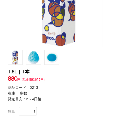
アカウント・設定
トッピング・製菓材料
会員登録内容変更
練乳・コンデンスミルク
あずき・餡
冷凍フルーツ
その他
アイスクリーム
白玉もち・わらび餅
ソース・クリーム・フィリング等
ピューレ・ペースト
当サイトについて
その他のトッピング材料
会社概要
かき氷機
1.8L | 1本
特定商取引に関する法律に基づく表記
ブロックアイススライサー
キューブアイススライサー
880
円
(税抜価格815円)
カートリッジシェイバー
家庭用かき氷機
刃物・替刃
プライバシーポリシー
商品コード：0213
オプション
在庫： 多数
発送目安：3～4日後
台湾かき氷
利用規約
数量
フレーバー氷（味つきの氷）