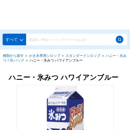
種類から探す
メーカー・ブランドで選ぶ
種類から探す
すべて
かき氷専用シロップ
探す
種類から探す
＞
かき氷専用シロップ
＞
スタンダードシロップ
＞
ハニー・氷み
つ 1.8Lパック
＞
ハニー・氷みつ ハワイアンブルー
果汁入りや厳選素材
天然着色の自然派シロップ
種類から探す
スタンダードシロップ
ハニー・氷みつ ハワイアンブルー
用途で選ぶ
蜜・シロップ
メーカー・ブランドで選ぶ
和風甘味シロップ
いろいろ使える汎用シロップ
生感覚の冷凍シロップ
ハーブシロップ
ピックアップ商品
かき氷にもドリンクにも
ガムシロップ
水あめ
その他のシロップ