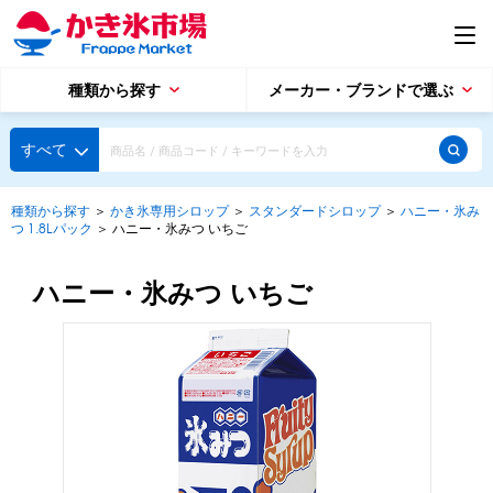
種類から探す
メーカー・ブランドで選ぶ
種類から探す
すべて
かき氷専用シロップ
探す
種類から探す
＞
かき氷専用シロップ
＞
スタンダードシロップ
＞
ハニー・氷み
つ 1.8Lパック
＞
ハニー・氷みつ いちご
果汁入りや厳選素材
天然着色の自然派シロップ
種類から探す
スタンダードシロップ
ハニー・氷みつ いちご
用途で選ぶ
蜜・シロップ
メーカー・ブランドで選ぶ
和風甘味シロップ
いろいろ使える汎用シロップ
生感覚の冷凍シロップ
ハーブシロップ
ピックアップ商品
かき氷にもドリンクにも
ガムシロップ
水あめ
その他のシロップ