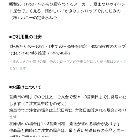
昭和25（1950）年から氷蜜をつくるメーカー。夏まつりやイベン
ト屋台でよく見る、懐かしい「かき氷」シロップでおなじみの
（株）ハニーの定番氷みつ
■ご利用量の目安
1杯あたり40～60ml・1本で30～45杯を想定・400ml程度のカップ
でおよそ45mlを推奨（1本で40杯）
＊器の大きさや盛りの量、他のシロップとの併用などにより使用量は大きくこ
となります
■お届けについて
営業日の朝までのご注文、ご入金で翌々～3営業日までに発送いた
します（ご注文集中時をのぞく）
箱単位でご注文の場合は上記日程に1営業日加算される場合があり
ます
在庫切れの場合は1～3営業日程、発送が遅れる場合があります
他商品と同時にご注文の場合は、最も遅い発送日程の商品と同一