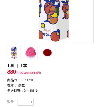
アカウント・設定
トッピング・製菓材料
会員登録内容変更
練乳・コンデンスミルク
あずき・餡
冷凍フルーツ
その他
アイスクリーム
白玉もち・わらび餅
ソース・クリーム・フィリング等
ピューレ・ペースト
当サイトについて
その他のトッピング材料
会社概要
かき氷機
1.8L | 1本
特定商取引に関する法律に基づく表記
ブロックアイススライサー
キューブアイススライサー
880
円
(税抜価格815円)
カートリッジシェイバー
家庭用かき氷機
刃物・替刃
プライバシーポリシー
商品コード：0201
オプション
在庫： 多数
発送目安：3～4日後
台湾かき氷
利用規約
数量
フレーバー氷（味つきの氷）