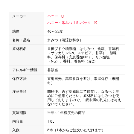
蜜かけシャワー・レードル
詰め替え容器
メーカー
ハニー
冷凍ストッカー
その他の機器・備品
ハニー・氷みつ 1.8Lパック
糖度
48～55度
販促
名称・品名
氷みつ（清涼飲料水）
原材料名
果糖ブドウ糖液糖、はちみつ、食塩、甘味料
氷旗
のぼり
横幕
風船
ポスター
（サッカリンNa、ステビア、甘草）、酸味
料、保存料（安息香酸Na）、リン酸塩
その他のPRアイテム
（Na）、香料、着色料（赤2）
台湾かき氷「Snow-kiss（スノーキッス）」
アレルギー情報
非該当
保存方法
直射日光、高温多湿を避け、常温保存（未開
封）
かき氷書籍
注意事項
開栓後、必ず冷蔵庫にて保存し、なるべく早
めにご使用ください。原材料にはちみつを使
かき氷コレクション
用しておりますので、1歳未満の乳児には与え
ないでください。
賞味期限
半年～1年程度先の商品
内容量
1.8L
CLOSE
入数
8本（1本からご注文いただけます）