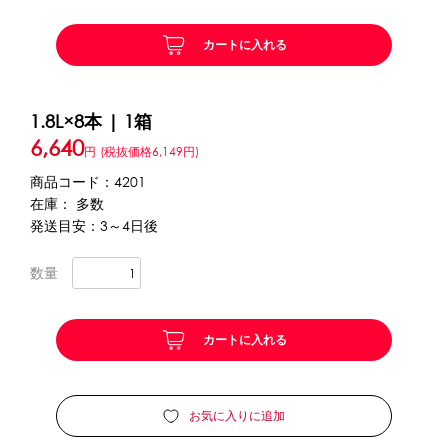
カートに入れる
かき氷セット
CLOSE
かき氷イベントセット
1.8L×8本 | 1箱
6,640
カップ・スプーン
円
(税抜価格6,149円)
商品コード：4201
紙カップ
プラスチックカップ
発泡スチロールカップ
在庫： 多数
ボウル型カップ
フラワーカップ
コップ型カップ
発送目安：3～4日後
スプーン
スプーンストロー
数量
フローズンドリンク材料
カートに入れる
シロップ
冷凍フルーツ
ドリンクカップ・ストロー
ブレンダー・ミキサー
お気に入りに追加
備品