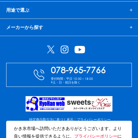
用途で選ぶ
メーカーから探す
078-965-7766
受付時間：平日 10:30～18:00
※土・日・祝日を除く
特定商品取引法に基づく表示
プライバシーポリシー
免責事項
会社案内
サイトマップ
かき氷市場へ訪問いただきありがとうございます。より
良い情報を提供できるように、
プライバシーポリシー
に
(C)Copyright Akashi-Hyohan co.,ltd. All rights reserved.