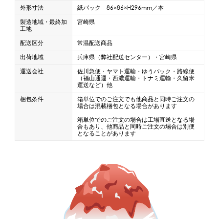
外形寸法
紙パック 86×86×H296mm／本
製造地域・最終加
宮崎県
工地
配送区分
常温配送商品
出荷地域
兵庫県（弊社配送センター）・宮崎県
運送会社
佐川急便・ヤマト運輸・ゆうパック・路線便
（福山通運・西濃運輸・トナミ運輸・久留米
運送など）他
梱包条件
箱単位でのご注文でも他商品と同時ご注文の
場合は混載梱包となる場合があります
箱単位でのご注文の場合は工場直送となる場
合もあり、他商品と同時ご注文の場合は別便
となることがあります